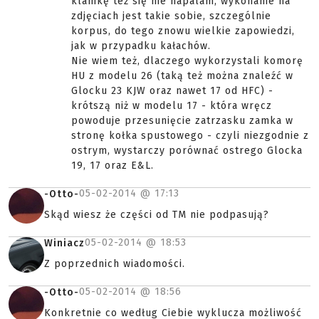
klamkę też się nie napalam, wykonanie na
zdjęciach jest takie sobie, szczególnie
korpus, do tego znowu wielkie zapowiedzi,
jak w przypadku kałachów.
Nie wiem też, dlaczego wykorzystali komorę
HU z modelu 26 (taką też można znaleźć w
Glocku 23 KJW oraz nawet 17 od HFC) -
krótszą niż w modelu 17 - która wręcz
powoduje przesunięcie zatrzasku zamka w
stronę kołka spustowego - czyli niezgodnie z
ostrym, wystarczy porównać ostrego Glocka
19, 17 oraz E&L.
05-02-2014 @
17:13
-Otto-
Skąd wiesz że części od TM nie podpasują?
05-02-2014 @
18:53
Winiacz
Z poprzednich wiadomości.
05-02-2014 @
18:56
-Otto-
Konkretnie co według Ciebie wyklucza możliwość