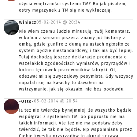
użycia wnętrzności systemu TM? Bo jak pisałem,
ostry magazynek z TM się nie wykluczają.
05-02-2014 @
20:34
Winiacz
Nie wiem czemu ludzie minusują, twój komentarz,
w końcu z sensem piszesz. znamy już historię z
emką, gdzie gunfire z dumą na ustach ogłosiło że
system będzie niestandardowy, i tak ma być lepiej.
Tutaj dochodzą jeszcze deklaracje producenta o
wszelakich zgodnościach wymiarów, przyrządów i
koloru tęczówek pracownników fabryki. Ot,
odezwał mi się zwyczajowy pesymista. Gdy wszyscy
napalali się na kałachy to dawałem na
wstrzymanie, jak się okazało, nie bez podowdu.
05-02-2014 @
20:54
-Otto-
Ja też nie twierdzę bynajmniej, że wszystko będzie
współgrać z systemem TM, bo poprostu nie ma
takich informacji. Ale też nie ma podstaw żeby
twierdzić, że tak nie będzie. Np wspomniana przez
Ciebie kwestia przyrządów to akurat sprawa