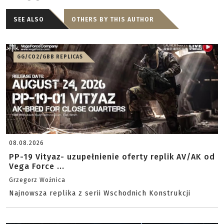
SEE ALSO
OTHERS BY THIS AUTHOR
GG/CO2/GBB REPLICAS
08.08.2026
PP-19 Vityaz- uzupełnienie oferty replik AV/AK od
Vega Force ...
Grzegorz Woźnica
Najnowsza replika z serii Wschodnich Konstrukcji