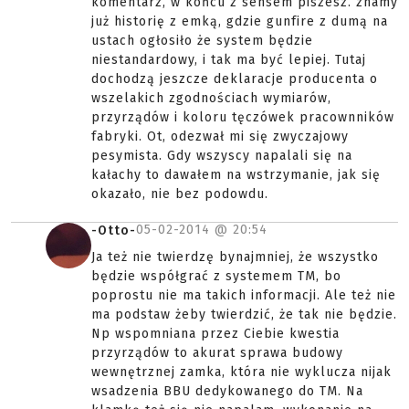
komentarz, w końcu z sensem piszesz. znamy
już historię z emką, gdzie gunfire z dumą na
ustach ogłosiło że system będzie
niestandardowy, i tak ma być lepiej. Tutaj
dochodzą jeszcze deklaracje producenta o
wszelakich zgodnościach wymiarów,
przyrządów i koloru tęczówek pracownników
fabryki. Ot, odezwał mi się zwyczajowy
pesymista. Gdy wszyscy napalali się na
kałachy to dawałem na wstrzymanie, jak się
okazało, nie bez podowdu.
05-02-2014 @
20:54
-Otto-
Ja też nie twierdzę bynajmniej, że wszystko
będzie współgrać z systemem TM, bo
poprostu nie ma takich informacji. Ale też nie
ma podstaw żeby twierdzić, że tak nie będzie.
Np wspomniana przez Ciebie kwestia
przyrządów to akurat sprawa budowy
wewnętrznej zamka, która nie wyklucza nijak
wsadzenia BBU dedykowanego do TM. Na