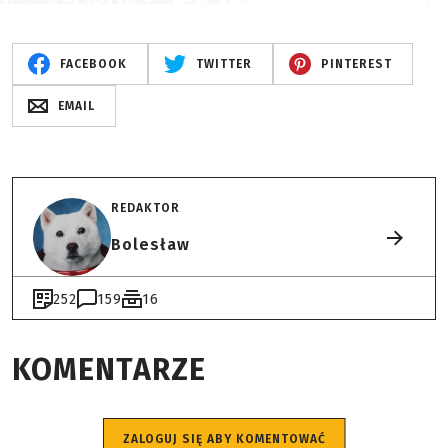
FACEBOOK
TWITTER
PINTEREST
EMAIL
REDAKTOR
Bolesław
252
159
16
KOMENTARZE
ZALOGUJ SIĘ ABY KOMENTOWAĆ