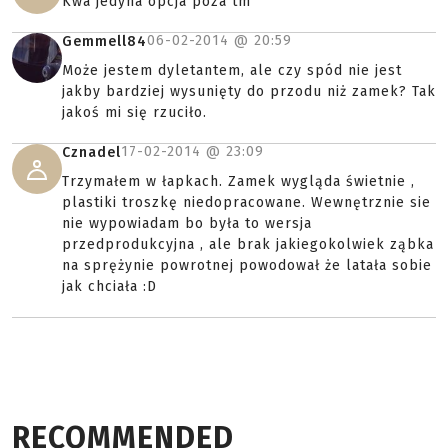
Kwa jedyna opcja poza tm
06-02-2014 @
20:59
Gemmell84
Może jestem dyletantem, ale czy spód nie jest
jakby bardziej wysunięty do przodu niż zamek? Tak
jakoś mi się rzuciło.
17-02-2014 @
23:09
Cznadel
Trzymałem w łapkach. Zamek wygląda świetnie ,
plastiki troszkę niedopracowane. Wewnętrznie sie
nie wypowiadam bo była to wersja
przedprodukcyjna , ale brak jakiegokolwiek ząbka
na sprężynie powrotnej powodował że latała sobie
jak chciała :D
RECOMMENDED