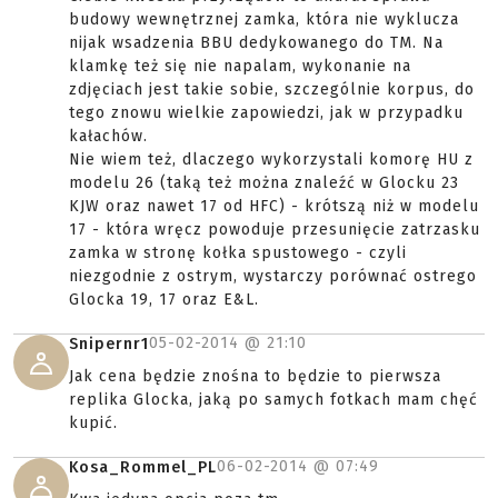
budowy wewnętrznej zamka, która nie wyklucza
nijak wsadzenia BBU dedykowanego do TM. Na
klamkę też się nie napalam, wykonanie na
zdjęciach jest takie sobie, szczególnie korpus, do
tego znowu wielkie zapowiedzi, jak w przypadku
kałachów.
Nie wiem też, dlaczego wykorzystali komorę HU z
modelu 26 (taką też można znaleźć w Glocku 23
KJW oraz nawet 17 od HFC) - krótszą niż w modelu
17 - która wręcz powoduje przesunięcie zatrzasku
zamka w stronę kołka spustowego - czyli
niezgodnie z ostrym, wystarczy porównać ostrego
Glocka 19, 17 oraz E&L.
05-02-2014 @
21:10
Snipernr1
Jak cena będzie znośna to będzie to pierwsza
replika Glocka, jaką po samych fotkach mam chęć
kupić.
06-02-2014 @
07:49
Kosa_Rommel_PL