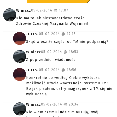
05-02-2014 @
17:07
Winiacz
Nie ma to jak niestandardowe części.
Zdrowie Czeskiej Marynarki Wojennej!
05-02-2014 @
17:13
-Otto-
Skąd wiesz że części od TM nie podpasują?
05-02-2014 @
18:53
Winiacz
Z poprzednich wiadomości.
05-02-2014 @
18:56
-Otto-
Konkretnie co według Ciebie wyklucza
możliwość użycia wnętrzności systemu TM?
Bo jak pisałem, ostry magazynek z TM się nie
wykluczają.
05-02-2014 @
20:34
Winiacz
Nie wiem czemu ludzie minusują, twój