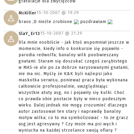
gratulacje dla zwycięzców
15-10-2007 @
19:29
McKiller
bravo ;D nieźle zrobione
pozdrawiam
15-10-2007 @
21:29
SlaY_Er13
Dla mnie osobiście - jak ktoś wspomniał jeszcze w
momencie, kiedy info o konkursie się pojawiło -
parodia redwolfa; banalny wilk poobwieszany
gnatami. Staram się doszukać czegoś zarąbistego
w MAS-ie ale po za dobrze narysowanymi gnatami,
nie ma nic. Myślę że K&K byli najlepsi jako
maskotka serwisu, ponieważ praca była wykonana
całkowicie profesjonalnie, uwzględniając
wszystkie atuty asg, no i pojawiły się kulki. Choć
co prawda obie postacie były w nieco podeszłym
wieku. Dalej jednak nie mogę zrozumieć dlaczego
autor zastosował ten stary i naprawdę banalny
motyw wilka; co to ma symbolizować - to że gracz
asg jest agresywny ? Czy może ma psi węch i
wyniucha na każdej strzelance swoją ofiarę ?