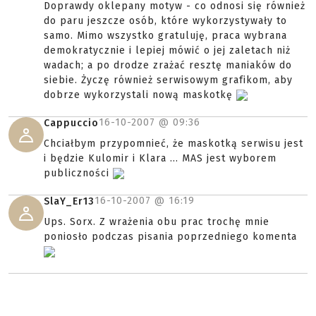
Doprawdy oklepany motyw - co odnosi się również
do paru jeszcze osób, które wykorzystywały to
samo. Mimo wszystko gratuluję, praca wybrana
demokratycznie i lepiej mówić o jej zaletach niż
wadach; a po drodze zrażać resztę maniaków do
siebie. Życzę również serwisowym grafikom, aby
dobrze wykorzystali nową maskotkę
16-10-2007 @
09:36
Cappuccio
Chciałbym przypomnieć, że maskotką serwisu jest
i będzie Kulomir i Klara ... MAS jest wyborem
publiczności
16-10-2007 @
16:19
SlaY_Er13
Ups. Sorx. Z wrażenia obu prac trochę mnie
poniosło podczas pisania poprzedniego komenta