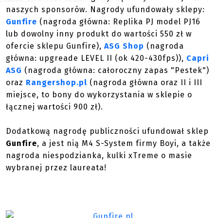
naszych sponsorów. Nagrody ufundowały sklepy:
Gunfire
(nagroda główna: Replika PJ model PJ16
lub dowolny inny produkt do wartości 550 zł w
ofercie sklepu Gunfire),
ASG Shop
(nagroda
główna: upgreade LEVEL II (ok 420-430fps)),
Capri
ASG
(nagroda główna: całoroczny zapas "Pestek")
oraz
Rangershop.pl
(nagroda główna oraz II i III
miejsce, to bony do wykorzystania w sklepie o
łącznej wartości 900 zł).
Dodatkową nagrodę publiczności ufundował sklep
Gunfire
, a jest nią M4 S-System firmy Boyi, a także
nagroda niespodzianka, kulki xTreme o masie
wybranej przez laureata!