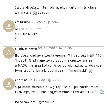
Swoją drogą... I ten obrazek, i Kulomir & Klara
wymiatają.
Szacun.
08-10-2007 @
22:33
zmora
Gratulacje!!!!!!!!!
A tu H&K 416
$3
09-10-2007 @
11:36
snajper-awm
No dość ciekawe zestawienie: M4 czy też H&K 416 i
"kogut" Gratuluje zwycięzcom i cieszę sie że
WMASG ma maskotkę. A co do obrazka, to dosypał
bym trochę kulek pod nogami "maskotki"
09-10-2007 @
22:14
cromat
A ja mam właśnie nową tapetę na pulpicie (mam
nadzieje, że to nie pogwałcenie praw autorskich
Pozdrawiam i gratuluje.