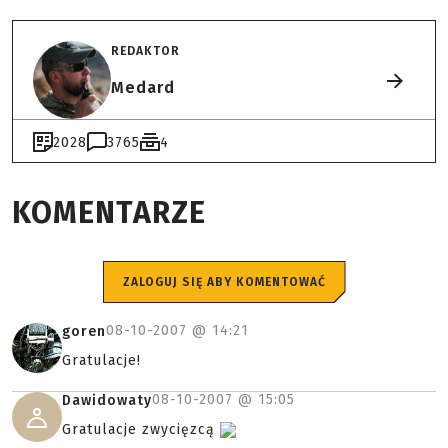
REDAKTOR
Medard
2028
3765
4
KOMENTARZE
ZALOGUJ SIĘ ABY KOMENTOWAĆ
08-10-2007 @
14:21
goren
Gratulacje!
08-10-2007 @
15:05
Dawidowaty
Gratulacje zwycięzcą