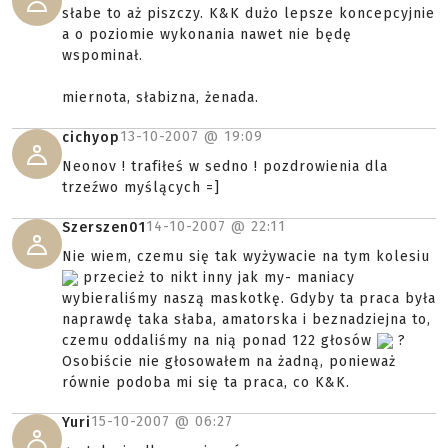
słabe to aż piszczy. K&K dużo lepsze koncepcyjnie
a o poziomie wykonania nawet nie będę
wspominał.
miernota, słabizna, żenada.
13-10-2007 @
19:09
cichyop
Neonov ! trafiłeś w sedno ! pozdrowienia dla
trzeźwo myślących =]
14-10-2007 @
22:11
Szerszen01
Nie wiem, czemu się tak wyżywacie na tym kolesiu
przecież to nikt inny jak my- maniacy
wybieraliśmy naszą maskotkę. Gdyby ta praca była
naprawdę taka słaba, amatorska i beznadziejna to,
czemu oddaliśmy na nią ponad 122 głosów
?
Osobiście nie głosowałem na żadną, ponieważ
równie podoba mi się ta praca, co K&K.
15-10-2007 @
06:27
Yuri