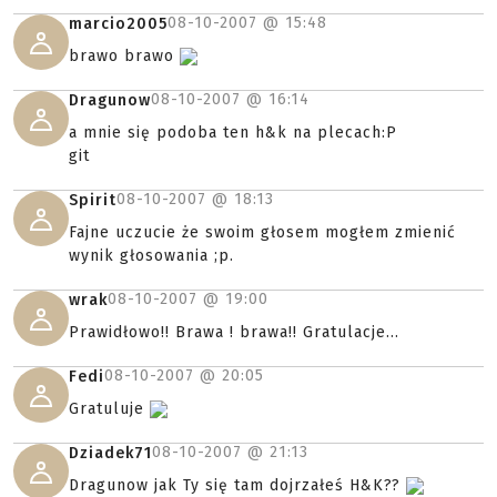
08-10-2007 @
15:48
marcio2005
brawo brawo
08-10-2007 @
16:14
Dragunow
a mnie się podoba ten h&k na plecach:P
git
08-10-2007 @
18:13
Spirit
Fajne uczucie że swoim głosem mogłem zmienić
wynik głosowania ;p.
08-10-2007 @
19:00
wrak
Prawidłowo!! Brawa ! brawa!! Gratulacje...
08-10-2007 @
20:05
Fedi
Gratuluje
08-10-2007 @
21:13
Dziadek71
Dragunow jak Ty się tam dojrzałeś H&K??