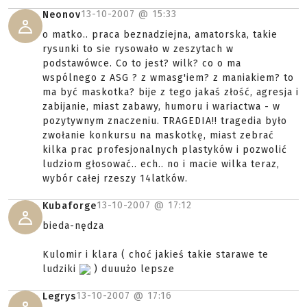
13-10-2007 @
15:33
Neonov
o matko.. praca beznadziejna, amatorska, takie
rysunki to sie rysowało w zeszytach w
podstawówce. Co to jest? wilk? co o ma
wspólnego z ASG ? z wmasg'iem? z maniakiem? to
ma być maskotka? bije z tego jakaś złość, agresja i
zabijanie, miast zabawy, humoru i wariactwa - w
pozytywnym znaczeniu. TRAGEDIA!! tragedia było
zwołanie konkursu na maskotkę, miast zebrać
kilka prac profesjonalnych plastyków i pozwolić
ludziom głosować.. ech.. no i macie wilka teraz,
wybór całej rzeszy 14latków.
13-10-2007 @
17:12
Kubaforge
bieda-nędza
Kulomir i klara ( choć jakieś takie starawe te
ludziki
) duuużo lepsze
13-10-2007 @
17:16
Legrys