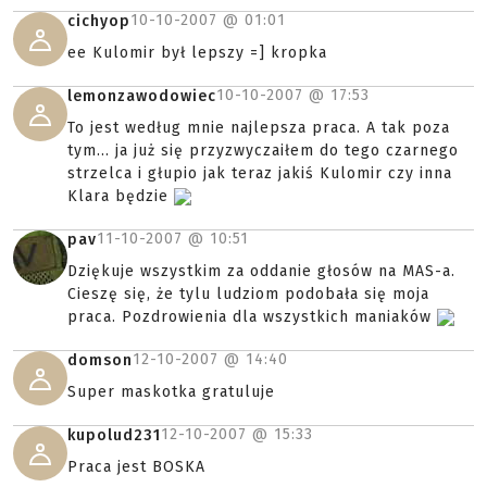
10-10-2007 @
01:01
cichyop
ee Kulomir był lepszy =] kropka
10-10-2007 @
17:53
lemonzawodowiec
To jest według mnie najlepsza praca. A tak poza
tym... ja już się przyzwyczaiłem do tego czarnego
strzelca i głupio jak teraz jakiś Kulomir czy inna
Klara będzie
11-10-2007 @
10:51
pav
Dziękuje wszystkim za oddanie głosów na MAS-a.
Cieszę się, że tylu ludziom podobała się moja
praca. Pozdrowienia dla wszystkich maniaków
12-10-2007 @
14:40
domson
Super maskotka gratuluje
12-10-2007 @
15:33
kupolud231
Praca jest BOSKA