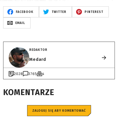
FACEBOOK
TWITTER
PINTEREST
EMAIL
REDAKTOR
Medard
2028
3765
4
KOMENTARZE
ZALOGUJ SIĘ ABY KOMENTOWAĆ