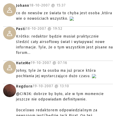
18-10-2007 @
15:37
Johann
co do newsów ze świata to chyba jest osoba ,która
wie o nowościach wszystko.
18-10-2007 @
19:52
Pasti
Krótko: redaktor będzie musiał praktycznie
śledzić cały airsoftowy świat i wyłapywać nowe
informacje. Tyle, że o tym wszystkim jest pisane na
forum...
19-10-2007 @
07:16
HateMe
Johny, tyle że ta osoba ma już prace która
pochłania jej wystarczająco dużo czasu.
19-10-2007 @
13:10
Regdorn
@CIN3K: dobrze by było, ale w tym momencie
jeszcze nie odpowiadam definitywnie.
Docelowo redaktorem odpowiedzialnym za
newsroom jest/będzie Jack Pirat. On też