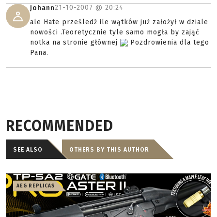
21-10-2007 @
20:24
Johann
ale Hate prześledź ile wątków już założył w dziale
nowości .Teoretycznie tyle samo mogła by zająć
notka na stronie głównej
Pozdrowienia dla tego
Pana.
RECOMMENDED
SEE ALSO
OTHERS BY THIS AUTHOR
AEG REPLICAS