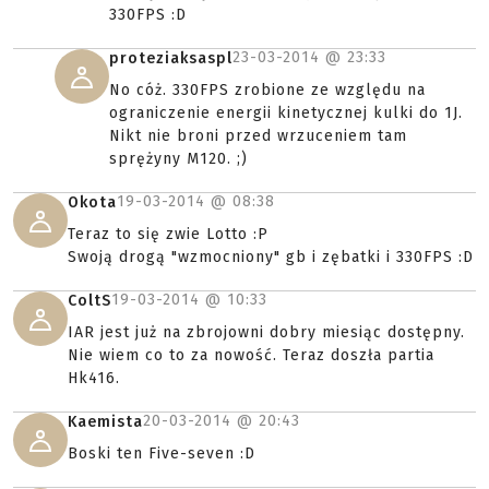
330FPS :D
23-03-2014 @
23:33
proteziaksaspl
No cóż. 330FPS zrobione ze względu na
ograniczenie energii kinetycznej kulki do 1J.
Nikt nie broni przed wrzuceniem tam
sprężyny M120. ;)
19-03-2014 @
08:38
Okota
Teraz to się zwie Lotto :P
Swoją drogą "wzmocniony" gb i zębatki i 330FPS :D
19-03-2014 @
10:33
ColtS
IAR jest już na zbrojowni dobry miesiąc dostępny.
Nie wiem co to za nowość. Teraz doszła partia
Hk416.
20-03-2014 @
20:43
Kaemista
Boski ten Five-seven :D