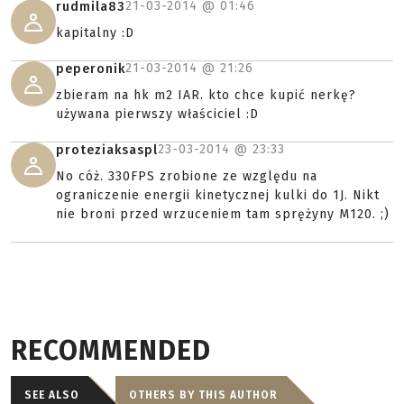
21-03-2014 @
01:46
rudmila83
kapitalny :D
21-03-2014 @
21:26
peperonik
zbieram na hk m2 IAR. kto chce kupić nerkę?
używana pierwszy właściciel :D
23-03-2014 @
23:33
proteziaksaspl
No cóż. 330FPS zrobione ze względu na
ograniczenie energii kinetycznej kulki do 1J. Nikt
nie broni przed wrzuceniem tam sprężyny M120. ;)
RECOMMENDED
SEE ALSO
OTHERS BY THIS AUTHOR