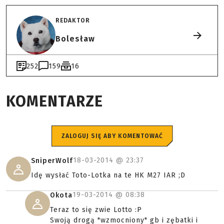
REDAKTOR
Bolesław
252
159
16
KOMENTARZE
ZALOGUJ SIĘ ABY KOMENTOWAĆ
18-03-2014 @
23:37
SniperWolf
Idę wysłać Toto-Lotka na te HK M27 IAR ;D
19-03-2014 @
08:38
Okota
Teraz to się zwie Lotto :P
Swoją drogą "wzmocniony" gb i zębatki i