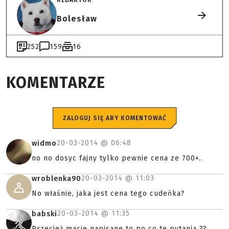
Bolesław
252
159
16
KOMENTARZE
ZALOGUJ SIĘ ABY KOMENTOWAĆ
20-03-2014 @
06:48
widmo
no no dosyc fajny tylko pewnie cena ze 700+..
20-03-2014 @
11:03
wroblenka90
No właśnie, jaka jest cena tego cudeńka?
20-03-2014 @
11:35
babski
Przecież macie napisane to po co te pytania ??