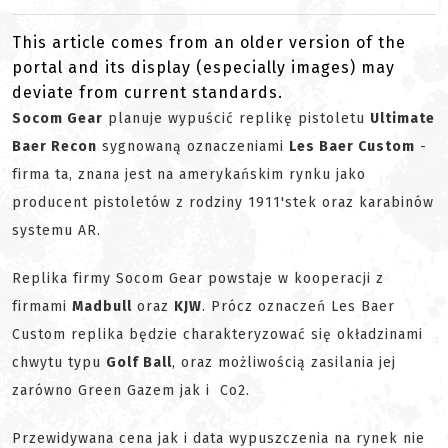
This article comes from an older version of the
portal and its display (especially images) may
deviate from current standards.
Socom Gear
planuje wypuścić replikę pistoletu
Ultimate
Baer Recon
sygnowaną oznaczeniami
Les Baer Custom
-
firma ta, znana jest na amerykańskim rynku jako
producent pistoletów z rodziny 1911'stek oraz karabinów
systemu AR.
Replika firmy Socom Gear powstaje w kooperacji z
firmami
Madbull
oraz
KJW
. Prócz oznaczeń Les Baer
Custom replika będzie charakteryzować się okładzinami
chwytu typu
Golf Ball
, oraz możliwością zasilania jej
zarówno Green Gazem jak i Co2.
Przewidywana cena jak i data wypuszczenia na rynek nie