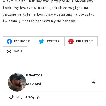
W tym miejscu musimy Was przeprosić. Obiecaliśmy
konkursy jeszcze w marcu, jednak ze względu na
opóźnienie kolejne konkursy wystartują na początku
kwietnia. Już teraz zapraszamy do zabawy!
FACEBOOK
TWITTER
PINTEREST
EMAIL
REDAKTOR
Medard
2028
3765
4