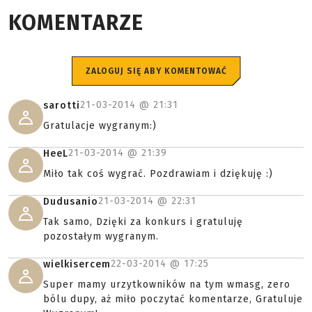
KOMENTARZE
ZALOGUJ SIĘ ABY KOMENTOWAĆ
21-03-2014 @
21:31
sarotti
Gratulacje wygranym:)
21-03-2014 @
21:39
HeeL
Miło tak coś wygrać. Pozdrawiam i dziękuję :)
21-03-2014 @
22:31
Dudusanio
Tak samo, Dzięki za konkurs i gratuluję
pozostałym wygranym.
22-03-2014 @
17:25
wielkisercem
Super mamy urzytkowników na tym wmasg, zero
bólu dupy, aż miło poczytać komentarze, Gratuluje