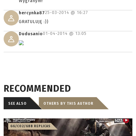
Wygranym!
25-03-2014 @
16:27
hercynka87
GRATULUJĘ :))
01-04-2014 @
13:05
Dudusanio
RECOMMENDED
SEE ALSO
OTHERS BY THIS AUTHOR
GG/CO2/GBB REPLICAS