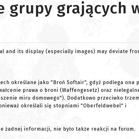
e grupy grających
al and its display (especially images) may deviate fr
ech określane jako "Broń Softair", gdyż podlega ona 
wałcenie prawa o broni (Waffengesetz) oraz nielegaln
ruszenie miru domowego"). Dodatkowo przeciwko trz
nieważ określali się stopniami "Oberfeldwebel" i
e żadnej informacji, nie było także reakcji na forum.