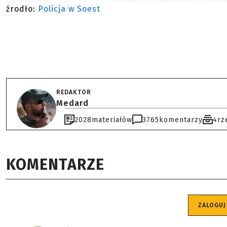
źrodło:
Policja w Soest
REDAKTOR
Medard
2028
materiałów
3765
komentarzy
4
rz
KOMENTARZE
ZALOGUJ