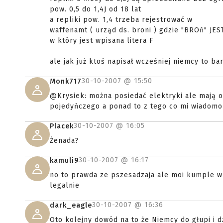
pow. 0,5 do 1,4J od 18 lat
a repliki pow. 1,4 trzeba rejestrować w
waffenamt ( urząd ds. broni ) gdzie "BROń" JES
w który jest wpisana litera F
ale jak już ktoś napisał wcześniej niemcy to ba
30-10-2007 @
15:50
Monk717
@Krysiek: można posiedać elektryki ale mają o
pojedyńczego a ponad to z tego co mi wiadomo 
30-10-2007 @
16:05
Placek
Żenada?
30-10-2007 @
16:17
kamuli9
no to prawda ze pszesadzaja ale moi kumple w 
legalnie
30-10-2007 @
16:36
dark_eagle
Oto kolejny dowód na to że Niemcy do głupi i dziwny 