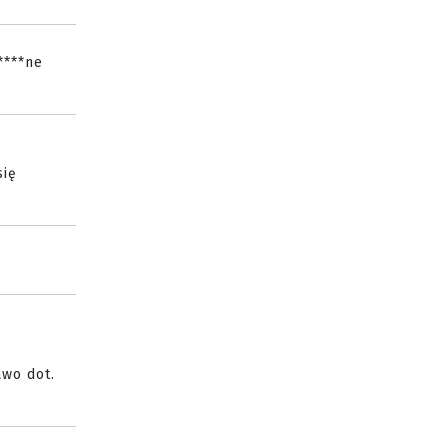
****ne
się
awo dot.