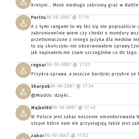
Kretyni... Może niedługo zabronią grać w Battlef
30-10-2007 @
17:15
Perttu
A z tymi rangami to wy też się nie popisaliści
zabronione(nie wiem czy chodzi o mundury wsz
przetłumaczone z innego języka dla mediów ni
to się skończyło-nie obserwowałem sprawy.Cze
jak napisałem,nie znam szczegółów co do tego.
30-10-2007 @
17:21
regnar
Przykra sprawa, a jeszcze bardziej przykre ze to
30-10-2007 @
17:34
Sharpek
@MiodUs: dzięki...
30-10-2007 @
17:42
Majkel86
W Polsce jest zakaz noszenie umundurowania WP
stopni które nam nie przysługują także jest zak
30-10-2007 @
17:52
zabor