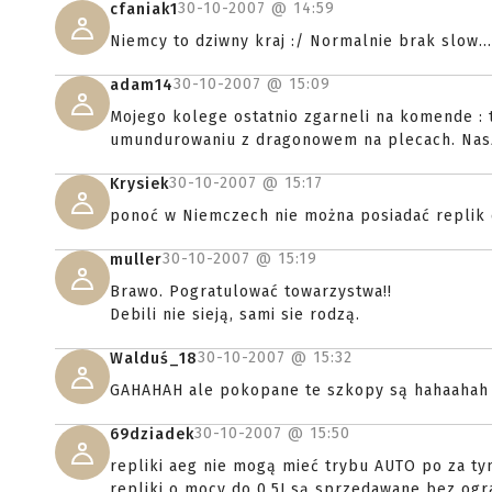
30-10-2007 @
14:59
cfaniak1
Niemcy to dziwny kraj :/ Normalnie brak slow...
30-10-2007 @
15:09
adam14
Mojego kolege ostatnio zgarneli na komende :
umundurowaniu z dragonowem na plecach. Nasza 
30-10-2007 @
15:17
Krysiek
ponoć w Niemczech nie można posiadać replik 
30-10-2007 @
15:19
muller
Brawo. Pogratulować towarzystwa!!
Debili nie sieją, sami sie rodzą.
30-10-2007 @
15:32
Walduś_18
GAHAHAH ale pokopane te szkopy są hahaahah
30-10-2007 @
15:50
69dziadek
repliki aeg nie mogą mieć trybu AUTO po za ty
repliki o mocy do 0,5J są sprzedawane bez og