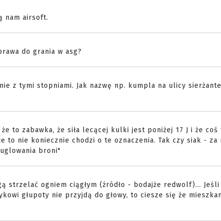
rą nam airsoft.
prawa do grania w asg?
ie z tymi stopniami. Jak nazwę np. kumpla na ulicy sierżant
e to zabawka, że siła lecącej kulki jest poniżej 17 J i że coś
 to nie koniecznie chodzi o te oznaczenia. Tak czy siak - za
uglowania broni"
 strzelać ogniem ciągłym (źródło - bodajże redwolf)... Jeśli
itykowi głupoty nie przyjdą do głowy, to ciesze się że mieszk