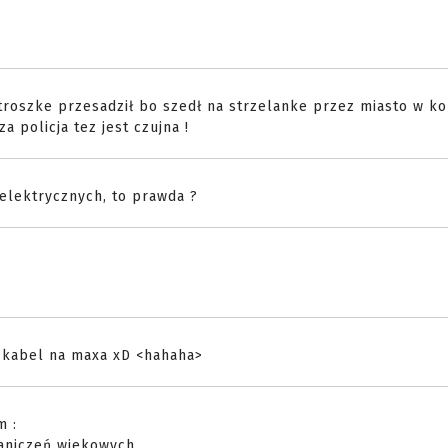
 troszke przesadził bo szedł na strzelanke przez miasto w 
policja tez jest czujna !
elektrycznych, to prawda ?
 kabel na maxa xD <hahaha>
m :
raniczeń wiekowych