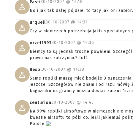
30-10-2007 @
14:18
Pasti
No i jak tak dalej pójdzie, to tacy jak oni zabio
30-10-2007 @
14:31
urquell
Czy w niemczech potrzebuja jakis specjalnych 
30-10-2007 @
14:36
orzeł1993
Niemcy to są jednak troche powaleni. Szczególn
prawo nas zatrzymac? lol2
30-10-2007 @
14:38
Besol
Same repliki muszą mieć bodajże 3 oznaczenia, ż
jeszcze. Szczegółów nie znam i od razu mówię że
bagażniku na granicy można dostać zarzut "szm
30-10-2007 @
14:43
centurion
Na 99% repliki airsoftowe w niemczech nie mogą
kwestie airsoftu to póki co, jeśli jakiemuś pol
Polsce