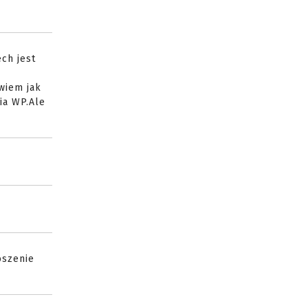
ch jest
wiem jak
a WP.Ale
oszenie