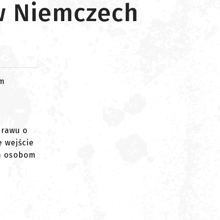
 w Niemczech
om
prawu o
e wejście
em osobom