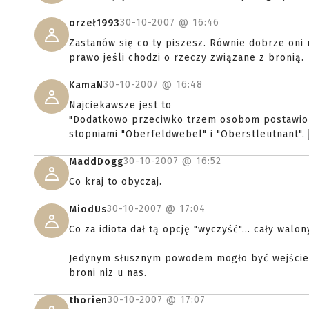
30-10-2007 @
16:46
orzeł1993
Zastanów się co ty piszesz. Równie dobrze oni 
prawo jeśli chodzi o rzeczy związane z bronią.
30-10-2007 @
16:48
KamaN
Najciekawsze jest to
"Dodatkowo przeciwko trzem osobom postawione
stopniami "Oberfeldwebel" i "Oberstleutnant".
30-10-2007 @
16:52
MaddDogg
Co kraj to obyczaj.
30-10-2007 @
17:04
MiodUs
Co za idiota dał tą opcję "wyczyść"... cały walo
Jedynym słusznym powodem mogło być wejście n
broni niz u nas.
30-10-2007 @
17:07
thorien