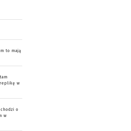
em to mają
 tam
 replikę w
 chodzi o
am w