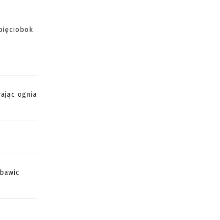
 pięciobok
ając ognia
 bawic