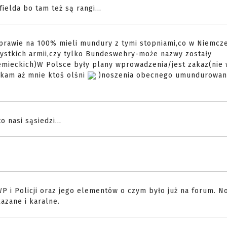
ielda bo tam też są rangi...
e-prawie na 100% mieli mundury z tymi stopniami,co w Niemcze
ystkich armii,czy tylko Bundeswehry-może nazwy zostały
emieckich)W Polsce były plany wprowadzenia/jest zakaz(nie 
kam aż mnie ktoś olśni
)noszenia obecnego umundurowani
 nasi sąsiedzi...
 i Policji oraz jego elementów o czym było już na forum. N
azane i karalne.