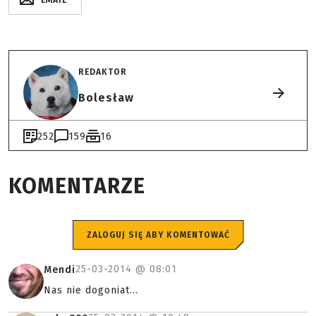
EMAIL
REDAKTOR
Bolesław
252
159
16
KOMENTARZE
ZALOGUJ SIĘ ABY KOMENTOWAĆ
25-03-2014 @
08:01
Mendi
Nas nie dogoniat...