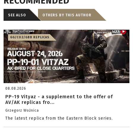
RECOMMENDED
SEE ALSO
OTHERS BY THIS AUTHOR
GG/CO2/GBB REPLICAS
08.08.2026
PP-19 Vityaz - a supplement to the offer of
AV/AK replicas fro...
Grzegorz Woźnica
The latest replica from the Eastern Block series.