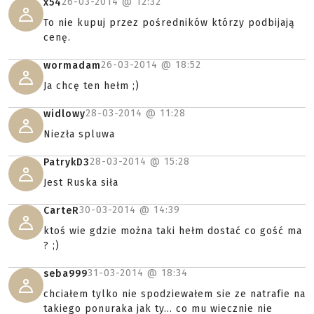
26-03-2014 @
12:32
x54
To nie kupuj przez pośredników którzy podbijają
cenę.
26-03-2014 @
18:52
wormadam
Ja chcę ten hełm ;)
28-03-2014 @
11:28
widlowy
Niezła spluwa
28-03-2014 @
15:28
PatrykD3
Jest Ruska siła
30-03-2014 @
14:39
CarteR
ktoś wie gdzie można taki hełm dostać co gość ma
? ;)
31-03-2014 @
18:34
seba999
chciałem tylko nie spodziewałem sie ze natrafie na
takiego ponuraka jak ty... co mu wiecznie nie