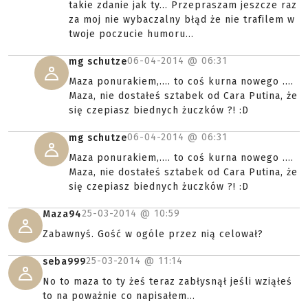
takie zdanie jak ty... Przepraszam jeszcze raz
za moj nie wybaczalny błąd że nie trafilem w
twoje poczucie humoru...
06-04-2014 @
06:31
mg schutze
Maza ponurakiem,.... to coś kurna nowego ....
Maza, nie dostałeś sztabek od Cara Putina, że
się czepiasz biednych żuczków ?! :D
06-04-2014 @
06:31
mg schutze
Maza ponurakiem,.... to coś kurna nowego ....
Maza, nie dostałeś sztabek od Cara Putina, że
się czepiasz biednych żuczków ?! :D
25-03-2014 @
10:59
Maza94
Zabawnyś. Gość w ogóle przez nią celował?
25-03-2014 @
11:14
seba999
No to maza to ty żeś teraz zabłysnął jeśli wziąłeś
to na poważnie co napisałem...