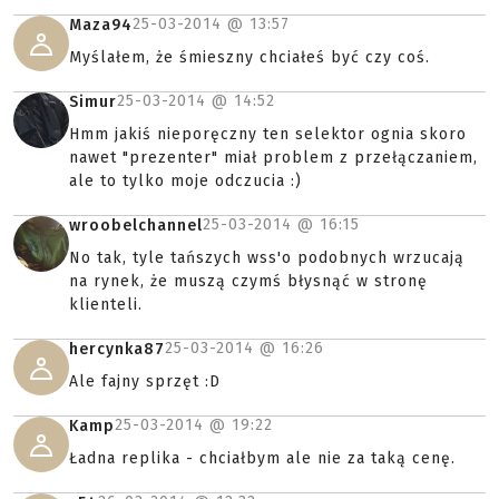
25-03-2014 @
13:57
Maza94
Myślałem, że śmieszny chciałeś być czy coś.
25-03-2014 @
14:52
Simur
Hmm jakiś nieporęczny ten selektor ognia skoro
nawet "prezenter" miał problem z przełączaniem,
ale to tylko moje odczucia :)
25-03-2014 @
16:15
wroobelchannel
No tak, tyle tańszych wss'o podobnych wrzucają
na rynek, że muszą czymś błysnąć w stronę
klienteli.
25-03-2014 @
16:26
hercynka87
Ale fajny sprzęt :D
25-03-2014 @
19:22
Kamp
Ładna replika - chciałbym ale nie za taką cenę.