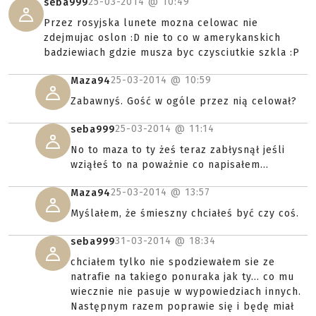
25-03-2014 @
10:49
seba999
Przez rosyjska lunete mozna celowac nie
zdejmujac oslon :D nie to co w amerykanskich
badziewiach gdzie musza byc czysciutkie szkla :P
25-03-2014 @
10:59
Maza94
Zabawnyś. Gość w ogóle przez nią celował?
25-03-2014 @
11:14
seba999
No to maza to ty żeś teraz zabłysnął jeśli
wziąłeś to na poważnie co napisałem...
25-03-2014 @
13:57
Maza94
Myślałem, że śmieszny chciałeś być czy coś.
31-03-2014 @
18:34
seba999
chciałem tylko nie spodziewałem sie ze
natrafie na takiego ponuraka jak ty... co mu
wiecznie nie pasuje w wypowiedziach innych.
Następnym razem poprawie się i będę miał