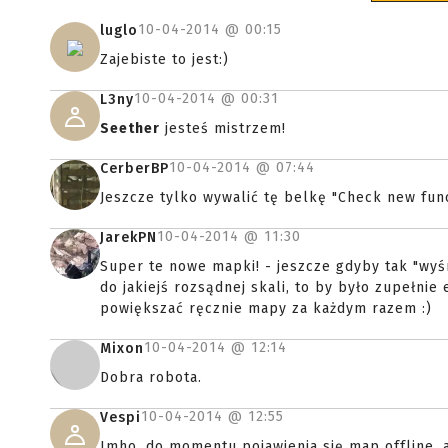
10-04-2014 @
00:15
luglo
Zajebiste to jest:)
10-04-2014 @
00:31
L3ny
Seether
jesteś mistrzem!
10-04-2014 @
07:44
CerberBP
Jeszcze tylko wywalić tę belkę "Check new functi
10-04-2014 @
11:30
JarekPN
Super te nowe mapki! - jeszcze gdyby tak "w
do jakiejś rozsądnej skali, to by było zupełnie
powiększać ręcznie mapy za każdym razem :)
10-04-2014 @
12:14
Mixon
Dobra robota.
10-04-2014 @
12:55
Vespi
Imho, do momentu pojawienia się map offline,