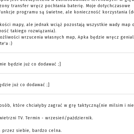
czony transfer wręcz pochłania baterię. Moje dotychczasowe
funkcje programu są świetne, ale konieczność korzystania (d
ości mapy, ale jednak wciąż pozostają wszystkie wady map 
ność takiego rozwiązania).
ożliwości wrzucenia własnych map, Apka będzie wręcz genial
e'a :)
nie będzie już co dodawać ;]
ędzie już co dodawać ;]
sób, które chciałyby zagrać w grę taktyczną(nie milsim i nie
etrzni TV. Termin - wrzesień/październik.
 przez siebie, bardzo celna.