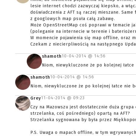
lesie internet chodzi zazwyczaj kiepsko, a włą
doświadczenia z AFT są raczej mieszane. Same 
z googlowych map psuła całą zabawę.
Może OpenStreetMap coś poprawi w temacie jak
(poleganie na internecie w terenie i bateriożer
W momencie pojawienia się map offline, oraz m
Czekam z niecierpliwością na następnego Updat
10-04-2014 @
14:56
shamoth
Niom, niewykluczone że po kolejnej łatce 
10-04-2014 @
14:56
shamoth
Niom, niewykluczone że po kolejnej łatce nie b
11-04-2014 @
09:23
Grey
Czy na Mazowszu jest dostatecznie duża grupa o
strzelanka, coś pośredniego) opartą na AFT?
Strzelanka sygnowana by była przez Miękkopowi
P.S. Uwaga o mapach offline, w tym wgrywanych