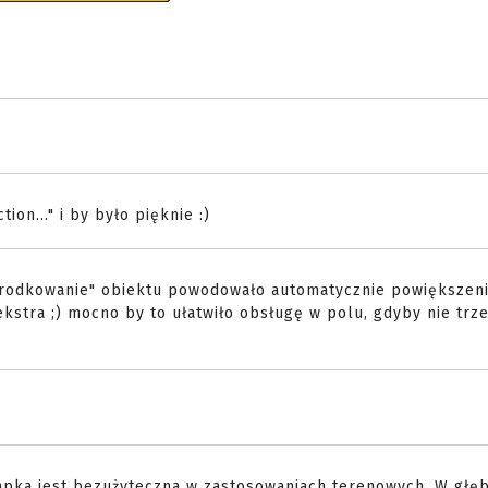
on..." i by było pięknie :)
yśrodkowanie" obiektu powodowało automatycznie powiększen
 ekstra ;) mocno by to ułatwiło obsługę w polu, gdyby nie trz
 apka jest bezużyteczna w zastosowaniach terenowych. W głę