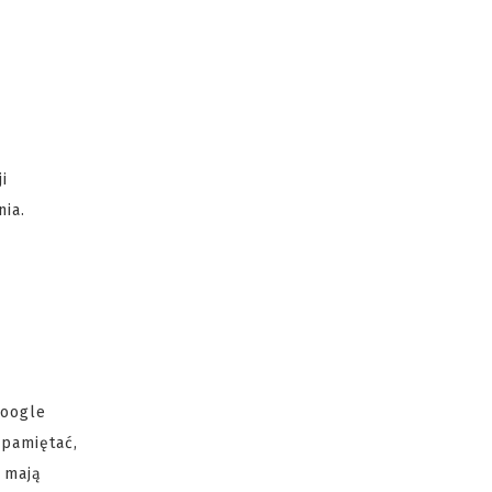
i
nia.
Google
 pamiętać,
 mają