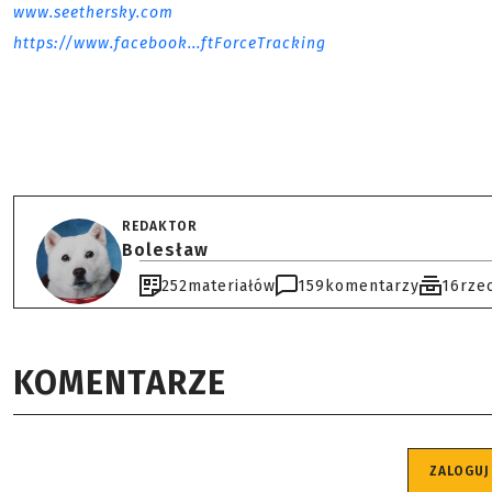
www.seethersky.com
https://www.facebook...ftForceTracking
REDAKTOR
Bolesław
252
materiałów
159
komentarzy
16
rze
KOMENTARZE
ZALOGUJ