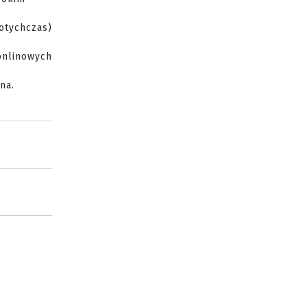
otychczas)
onlinowych
na.