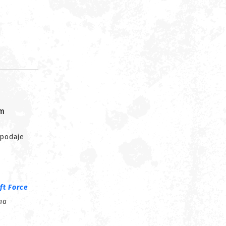
om
podaje
ft Force
na