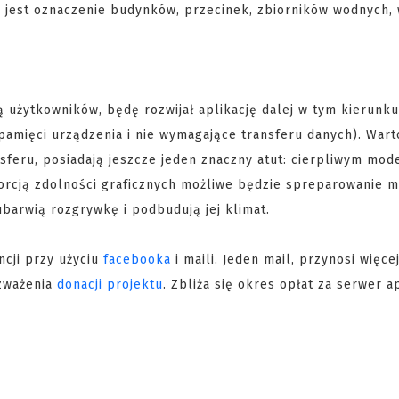
 jest oznaczenie budynków, przecinek, zbiorników wodnych, 
 użytkowników, będę rozwijał aplikację dalej w tym kierunku
pamięci urządzenia i nie wymagające transferu danych). Wart
nsferu, posiadają jeszcze jeden znaczny atut: cierpliwym mo
orcją zdolności graficznych możliwe będzie spreparowanie 
 ubarwią rozgrywkę i podbudują jej klimat.
ncji przy użyciu
facebooka
i maili. Jeden mail, przynosi więce
ozważenia
donacji projektu
. Zbliża się okres opłat za serwer ap