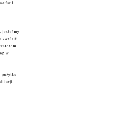
wałów i
. Jesteśmy
o zwrócić
deratorom
map w
j pożytku
likacji.