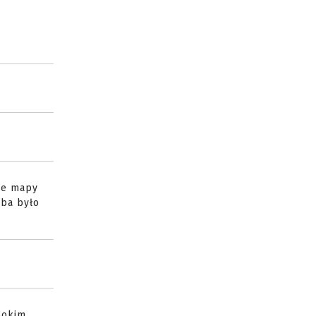
ie mapy
eba było
bokim