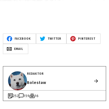
FACEBOOK
TWITTER
PINTEREST
EMAIL
REDAKTOR
Bolesław
252
159
16