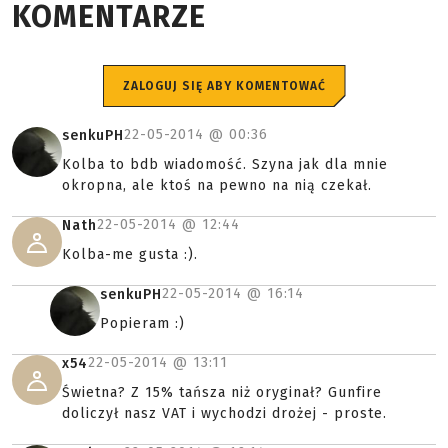
KOMENTARZE
ZALOGUJ SIĘ ABY KOMENTOWAĆ
22-05-2014 @
00:36
senkuPH
Kolba to bdb wiadomość. Szyna jak dla mnie
okropna, ale ktoś na pewno na nią czekał.
22-05-2014 @
12:44
Nath
Kolba-me gusta :).
22-05-2014 @
16:14
senkuPH
Popieram :)
22-05-2014 @
13:11
x54
Świetna? Z 15% tańsza niż oryginał? Gunfire
doliczył nasz VAT i wychodzi drożej - proste.