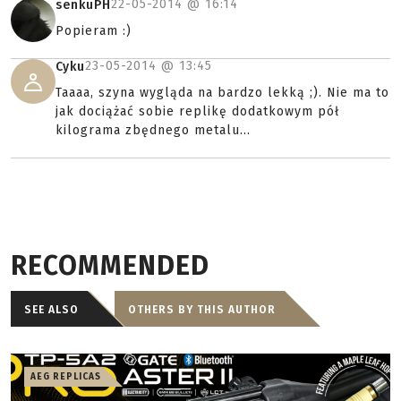
22-05-2014 @
16:14
senkuPH
Popieram :)
23-05-2014 @
13:45
Cyku
Taaaa, szyna wygląda na bardzo lekką ;). Nie ma to
jak dociążać sobie replikę dodatkowym pół
kilograma zbędnego metalu...
RECOMMENDED
SEE ALSO
OTHERS BY THIS AUTHOR
AEG REPLICAS