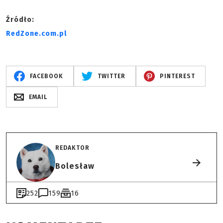
Źródło:
RedZone.com.pl
FACEBOOK
TWITTER
PINTEREST
EMAIL
REDAKTOR
Bolesław
252
159
16