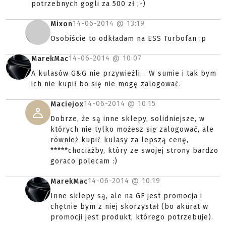
potrzebnych gogli za 500 zł ;-)
14-06-2014 @
13:19
Mixon
Osobiście to odkładam na ESS Turbofan :p
14-06-2014 @
10:07
MarekMac
A kulasów G&G nie przywieźli... W sumie i tak bym
ich nie kupił bo się nie mogę zalogować.
14-06-2014 @
10:15
Maciejox
Dobrze, że są inne sklepy, solidniejsze, w
których nie tylko możesz się zalogować, ale
również kupić kulasy za lepszą cenę,
*****chociażby, który ze swojej strony bardzo
goraco polecam :)
14-06-2014 @
10:19
MarekMac
Inne sklepy są, ale na GF jest promocja i
chętnie bym z niej skorzystał (bo akurat w
promocji jest produkt, którego potrzebuje).