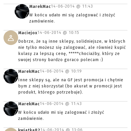
14-06-2014 @
11:43
MarekMac
W końcu udało mi się zalogować i złożyć
zamówienie.
14-06-2014 @
10:15
Maciejox
Dobrze, że są inne sklepy, solidniejsze, w których
nie tylko możesz się zalogować, ale również kupić
kulasy za lepszą cenę, *****chociażby, który ze
swojej strony bardzo goraco polecam :)
14-06-2014 @
10:19
MarekMac
Inne sklepy są, ale na GF jest promocja i chętnie
bym z niej skorzystał (bo akurat w promocji jest
produkt, którego potrzebuje).
14-06-2014 @
11:43
MarekMac
W końcu udało mi się zalogować i złożyć
zamówienie.
14-06-2014 @
13:06
kwiatka82