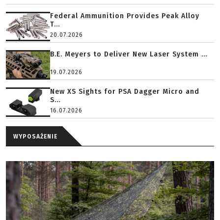
Federal Ammunition Provides Peak Alloy
T...
20.07.2026
B.E. Meyers to Deliver New Laser System ...
19.07.2026
New XS Sights for PSA Dagger Micro and
S...
16.07.2026
WYPOSAŻENIE