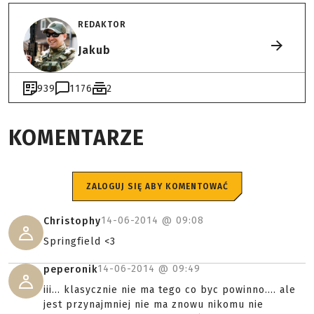
REDAKTOR
Jakub
939
1176
2
KOMENTARZE
ZALOGUJ SIĘ ABY KOMENTOWAĆ
14-06-2014 @
09:08
Christophy
Springfield <3
14-06-2014 @
09:49
peperonik
iii... klasycznie nie ma tego co byc powinno.... ale
jest przynajmniej nie ma znowu nikomu nie