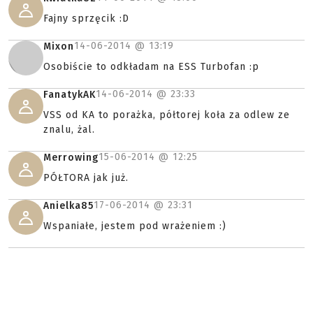
Fajny sprzęcik :D
14-06-2014 @
13:19
Mixon
Osobiście to odkładam na ESS Turbofan :p
14-06-2014 @
23:33
FanatykAK
VSS od KA to porażka, półtorej koła za odlew ze
znalu, żal.
15-06-2014 @
12:25
Merrowing
PÓŁTORA jak już.
17-06-2014 @
23:31
Anielka85
Wspaniałe, jestem pod wrażeniem :)