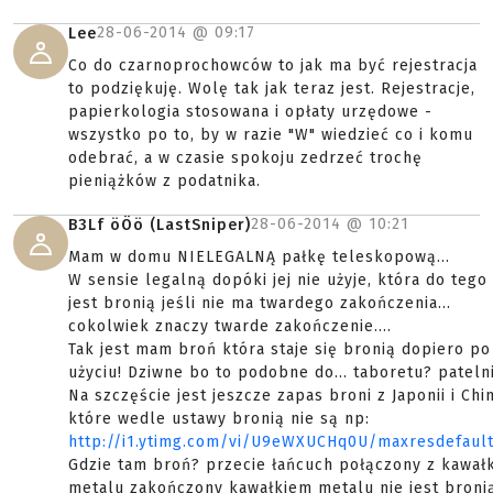
28-06-2014 @
09:17
Lee
Co do czarnoprochowców to jak ma być rejestracja
to podziękuję. Wolę tak jak teraz jest. Rejestracje,
papierkologia stosowana i opłaty urzędowe -
wszystko po to, by w razie "W" wiedzieć co i komu
odebrać, a w czasie spokoju zedrzeć trochę
pieniążków z podatnika.
28-06-2014 @
10:21
B3Lf öÖö (LastSniper)
Mam w domu NIELEGALNĄ pałkę teleskopową...
W sensie legalną dopóki jej nie użyje, która do tego
jest bronią jeśli nie ma twardego zakończenia...
cokolwiek znaczy twarde zakończenie....
Tak jest mam broń która staje się bronią dopiero po
użyciu! Dziwne bo to podobne do... taboretu? pateln
Na szczęście jest jeszcze zapas broni z Japonii i Chi
które wedle ustawy bronią nie są np:
http://i1.ytimg.com/vi/U9eWXUCHq0U/maxresdefault
Gdzie tam broń? przecie łańcuch połączony z kawał
metalu zakończony kawałkiem metalu nie jest bronią