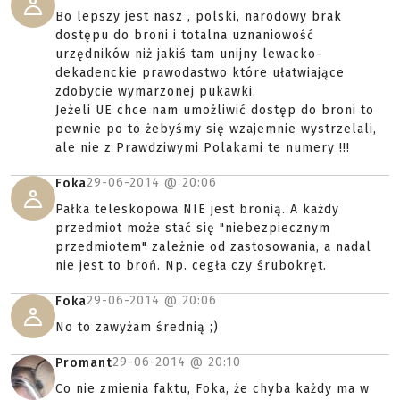
Bo lepszy jest nasz , polski, narodowy brak
dostępu do broni i totalna uznaniowość
urzędników niż jakiś tam unijny lewacko-
dekadenckie prawodastwo które ułatwiające
zdobycie wymarzonej pukawki.
Jeżeli UE chce nam umożliwić dostęp do broni to
pewnie po to żebyśmy się wzajemnie wystrzelali,
ale nie z Prawdziwymi Polakami te numery !!!
29-06-2014 @
20:06
Foka
Pałka teleskopowa NIE jest bronią. A każdy
przedmiot może stać się "niebezpiecznym
przedmiotem" zależnie od zastosowania, a nadal
nie jest to broń. Np. cegła czy śrubokręt.
29-06-2014 @
20:06
Foka
No to zawyżam średnią ;)
29-06-2014 @
20:10
Promant
Co nie zmienia faktu, Foka, że chyba każdy ma w