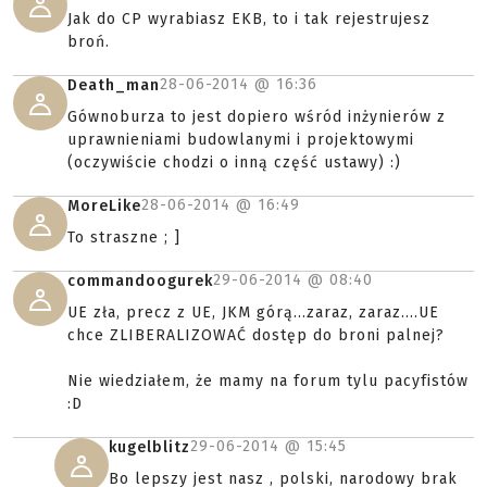
Jak do CP wyrabiasz EKB, to i tak rejestrujesz
broń.
28-06-2014 @
16:36
Death_man
Gównoburza to jest dopiero wśród inżynierów z
uprawnieniami budowlanymi i projektowymi
(oczywiście chodzi o inną część ustawy) :)
28-06-2014 @
16:49
MoreLike
To straszne ; ]
29-06-2014 @
08:40
commandoogurek
UE zła, precz z UE, JKM górą...zaraz, zaraz....UE
chce ZLIBERALIZOWAĆ dostęp do broni palnej?
Nie wiedziałem, że mamy na forum tylu pacyfistów
:D
29-06-2014 @
15:45
kugelblitz
Bo lepszy jest nasz , polski, narodowy brak