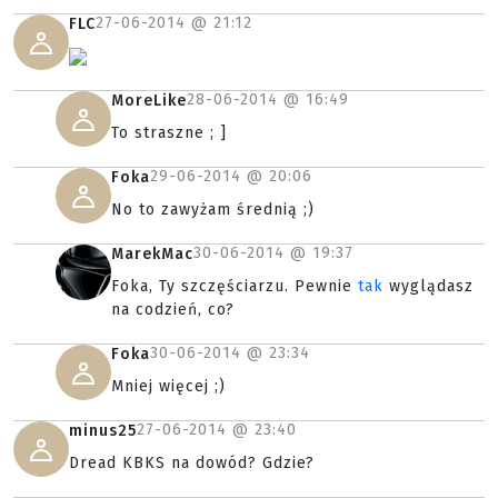
27-06-2014 @
21:12
FLC
28-06-2014 @
16:49
MoreLike
To straszne ; ]
29-06-2014 @
20:06
Foka
No to zawyżam średnią ;)
30-06-2014 @
19:37
MarekMac
Foka, Ty szczęściarzu. Pewnie
tak
wyglądasz
na codzień, co?
30-06-2014 @
23:34
Foka
Mniej więcej ;)
27-06-2014 @
23:40
minus25
Dread KBKS na dowód? Gdzie?