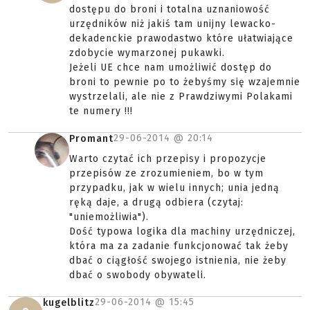
dostępu do broni i totalna uznaniowość
urzędników niż jakiś tam unijny lewacko-
dekadenckie prawodastwo które ułatwiające
zdobycie wymarzonej pukawki.
Jeżeli UE chce nam umożliwić dostęp do
broni to pewnie po to żebyśmy się wzajemnie
wystrzelali, ale nie z Prawdziwymi Polakami
te numery !!!
29-06-2014 @
20:14
Promant
Warto czytać ich przepisy i propozycje
przepisów ze zrozumieniem, bo w tym
przypadku, jak w wielu innych; unia jedną
ręką daje, a drugą odbiera (czytaj:
"uniemożliwia").
Dość typowa logika dla machiny urzędniczej,
która ma za zadanie funkcjonować tak żeby
dbać o ciągłość swojego istnienia, nie żeby
dbać o swobody obywateli.
29-06-2014 @
15:45
kugelblitz