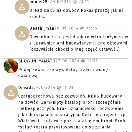
27-06-2014 @
23:41
minus25
Dread KBKS na dowód? Pokaż proszę jakieś
źródło...
28-06-2014 @
16:36
Death_man
Gównoburza to jest dopiero wśród inżynierów
z uprawnieniami budowlanymi i projektowymi
(oczywiście chodzi o inną część ustawy) :)
27-06-2014 @
19:31
SHOGUN_YAMATO
Podejrzewam, że wywołałby trzecią wojnę
światową.
27-06-2014 @
19:31
Dread
Czarnoprochowa bez zezwoleń. KBKS kupowany
na dowód. Zamknięty katalog broni szczególnie
niebezpiecznych. Brak uznaniowości, pozwolenia
jako decyzja administracyjna. Deko bez rejestracji.
Wiatrówki i hukowce poza katalogiem broni. Broń
"salut" (ostra przystosowana do strzelania