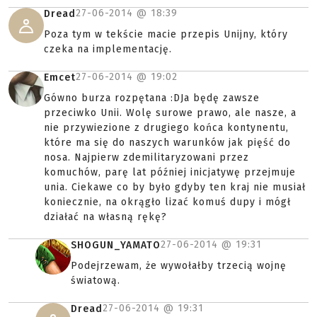
27-06-2014 @
18:39
Dread
Poza tym w tekście macie przepis Unijny, który
czeka na implementację.
27-06-2014 @
19:02
Emcet
Gówno burza rozpętana :DJa będę zawsze
przeciwko Unii. Wolę surowe prawo, ale nasze, a
nie przywiezione z drugiego końca kontynentu,
które ma się do naszych warunków jak pięść do
nosa. Najpierw zdemilitaryzowani przez
komuchów, parę lat później inicjatywę przejmuje
unia. Ciekawe co by było gdyby ten kraj nie musiał
koniecznie, na okrągło lizać komuś dupy i mógł
działać na własną rękę?
27-06-2014 @
19:31
SHOGUN_YAMATO
Podejrzewam, że wywołałby trzecią wojnę
światową.
27-06-2014 @
19:31
Dread