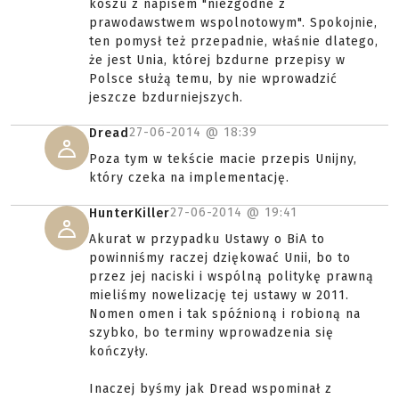
koszu z napisem "niezgodne z
prawodawstwem wspolnotowym". Spokojnie,
ten pomysł też przepadnie, właśnie dlatego,
że jest Unia, której bzdurne przepisy w
Polsce służą temu, by nie wprowadzić
jeszcze bzdurniejszych.
27-06-2014 @
18:39
Dread
Poza tym w tekście macie przepis Unijny,
który czeka na implementację.
27-06-2014 @
19:41
HunterKiller
Akurat w przypadku Ustawy o BiA to
powinniśmy raczej dziękować Unii, bo to
przez jej naciski i wspólną politykę prawną
mieliśmy nowelizację tej ustawy w 2011.
Nomen omen i tak spóźnioną i robioną na
szybko, bo terminy wprowadzenia się
kończyły.
Inaczej byśmy jak Dread wspominał z