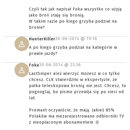
Czyli tak jak napisał Foka wszystko co użyję
jako broń staję się bronią.
W takim razie po kiego grzyba podział na
bronie?
30-06-2014 @
19:16
HunterKiller
A po kiego grzyba podział na kategorie w
prawie jazdy?
30-06-2014 @
23:36
Foka
LastSniper ależ wierzyć możesz w co tylko
chcesz. CLK stwierdziło w ekspertyzie, że
pałka teleskopowa bronią nie jest. Chcesz, to
pogooglaj, bo pismo przewija się po sieci od
lat.
Promant oczywiście, że mają. Jakieś 85%
Polaków ma niezarejestrowane odbiorniki TV
z nieopłaconym abonamentem :D