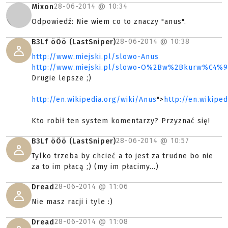
28-06-2014 @
10:34
Mixon
Odpowiedź: Nie wiem co to znaczy "anus".
28-06-2014 @
10:38
B3Lf öÖö (LastSniper)
http://www.miejski.pl/slowo-Anus
http://www.miejski.pl/slowo-O%2Bw%2Bkurw%C4%
Drugie lepsze ;)
http://en.wikipedia.org/wiki/Anus
">
http://en.wikipe
Kto robił ten system komentarzy? Przyznać się!
28-06-2014 @
10:57
B3Lf öÖö (LastSniper)
Tylko trzeba by chcieć a to jest za trudne bo nie
za to im płacą ;) (my im płacimy...)
28-06-2014 @
11:06
Dread
Nie masz racji i tyle :)
28-06-2014 @
11:08
Dread