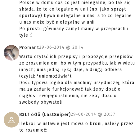
Polsce w domu cos co jest nielegalne, bo tak się
składa, że to co legalne w unii (np. jako sprzęt
sportowy) bywa nielegalne u nas, a to co legalne
u nas może być nielegalne w unii.
Po prostu gówniany zamęt mamy w przepisach i
tyle ;)
29-06-2014 @
20:14
Promant
Warto czytać ich przepisy i propozycje przepisów
ze zrozumieniem, bo w tym przypadku, jak w wielu
innych; unia jedną ręką daje, a drugą odbiera
(czytaj: "uniemożliwia").
Dość typowa logika dla machiny urzędniczej, która
ma za zadanie funkcjonować tak żeby dbać o
ciągłość swojego istnienia, nie żeby dbać o
swobody obywateli.
29-06-2014 @
20:37
B3Lf öÖö (LastSniper)
Ilekroć w ustawie jest mowa o broni, należy przez
to rozumieć: