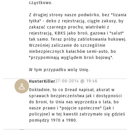
cząstkowo.
Z drugiej strony nasze podwórko, bez "lizania
tyłka" - deko z rejestracją, ciągłe zakusy, by
zakazać czarnego prochu, wiatrówki z
rejestracją, KBKS jako broń, gazowa i "salut"
tak samo. Teraz próby zablokowania hukowej.
Wcześniej zaliczanie do szczególnie
niebezpiecznych kałachów semi-auto, bo
"przypominają wyglądem broń bojową".
W tym przypadku wolę Unię.
27-06-2014 @
19:46
HunterKiller
Dokładnie, to co Dread napisał, akurat w
sprawach bezpieczeństwa jak i dostępności
do broni, to Unia nas wyprzedza o lata, bo
nasze prawo i "pojęcie społeczne" (jak i
policyjne) w tej kwestii zatrzymało się gdzieś
pomiędzy 1970 a 1980.