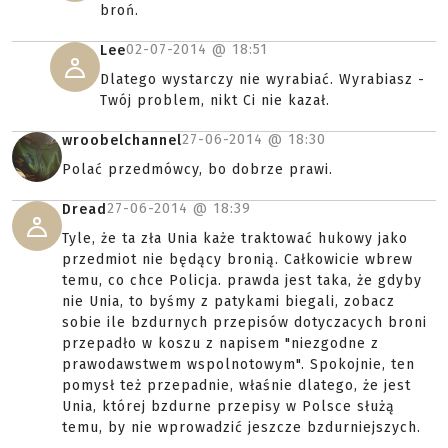
broń.
02-07-2014 @
18:51
Lee
Dlatego wystarczy nie wyrabiać. Wyrabiasz -
Twój problem, nikt Ci nie kazał.
27-06-2014 @
18:30
wroobelchannel
Polać przedmówcy, bo dobrze prawi.
27-06-2014 @
18:39
Dread
Tyle, że ta zła Unia każe traktować hukowy jako
przedmiot nie będący bronią. Całkowicie wbrew
temu, co chce Policja. prawda jest taka, że gdyby
nie Unia, to byśmy z patykami biegali, zobacz
sobie ile bzdurnych przepisów dotyczacych broni
przepadło w koszu z napisem "niezgodne z
prawodawstwem wspolnotowym". Spokojnie, ten
pomysł też przepadnie, właśnie dlatego, że jest
Unia, której bzdurne przepisy w Polsce służą
temu, by nie wprowadzić jeszcze bzdurniejszych.