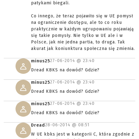
patykami biegali.
Co innego, że teraz pojawiło się w UE pomysł
na ograniczenie dostępu, ale to co roku
praktycznie w każdym ugrupowaniu pojawiają
się takie pomysły. Nie tylko w UE ale i w
Polsce, jak nie jedna partia, to druga. Tak
akurat jak koniunktura społeczna się zmienia.
27-06-2014 @
23:40
minus25
Dread KBKS na dowód? Gdzie?
27-06-2014 @
23:40
minus25
Dread KBKS na dowód? Gdzie?
27-06-2014 @
23:40
minus25
Dread KBKS na dowód? Gdzie?
28-06-2014 @
08:51
Dread
W UE kbks jest w kategorii C, która zgodnie z