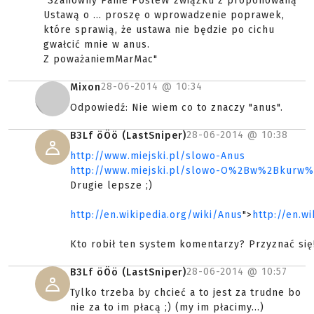
"Szanowny Panie PośleW związku z proponowaną
Ustawą o ... proszę o wprowadzenie poprawek,
które sprawią, że ustawa nie będzie po cichu
gwałcić mnie w anus.
Z poważaniemMarMac"
28-06-2014 @
10:34
Mixon
Odpowiedź: Nie wiem co to znaczy "anus".
28-06-2014 @
10:38
B3Lf öÖö (LastSniper)
http://www.miejski.pl/slowo-Anus
http://www.miejski.pl/slowo-O%2Bw%2Bkurw
Drugie lepsze ;)
http://en.wikipedia.org/wiki/Anus
">
http://en.w
Kto robił ten system komentarzy? Przyznać się
28-06-2014 @
10:57
B3Lf öÖö (LastSniper)
Tylko trzeba by chcieć a to jest za trudne bo
nie za to im płacą ;) (my im płacimy...)