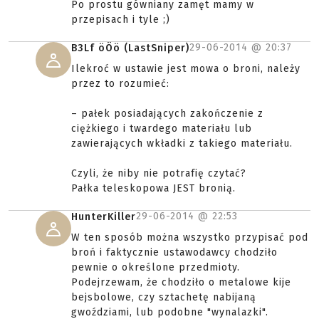
Po prostu gówniany zamęt mamy w
przepisach i tyle ;)
29-06-2014 @
20:37
B3Lf öÖö (LastSniper)
Ilekroć w ustawie jest mowa o broni, należy
przez to rozumieć:
– pałek posiadających zakończenie z
ciężkiego i twardego materiału lub
zawierających wkładki z takiego materiału.
Czyli, że niby nie potrafię czytać?
Pałka teleskopowa JEST bronią.
29-06-2014 @
22:53
HunterKiller
W ten sposób można wszystko przypisać pod
broń i faktycznie ustawodawcy chodziło
pewnie o określone przedmioty.
Podejrzewam, że chodziło o metalowe kije
bejsbolowe, czy sztachetę nabijaną
gwoździami, lub podobne "wynalazki".