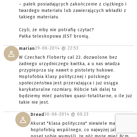
– pałek posiadających zakończenie z ciężkiego i
twardego materiału lub zawierających wkładki z
takiego materiału.
Czyli, że niby nie potrafię czytać?
Pałka teleskopowa JEST bronią.
29-06-2014 @
22:53
marian
W Czechach Floberty cal 22. dozwolone bez
żadnego urzędniczego kwitka, a u nas władza
przypieprza się nawet o pistolety hukowe.
Hoplofobia klasy politycznej i polskiego
społeczeństwa jest przerażająca i już osiąga
karykaturalne rozmiary. Róbcie tak dalej to
będziemy mieć państwo quasi-totalitarne, o ile już
takie nie jest.
30-06-2014 @
00:23
Dread
Akurat "klasa polityczna" niewiele ma z
hoplofobią wspólnego, co najwyżej jakiś
poseł sobie wymyśli, że nóż może mieć 8cm,