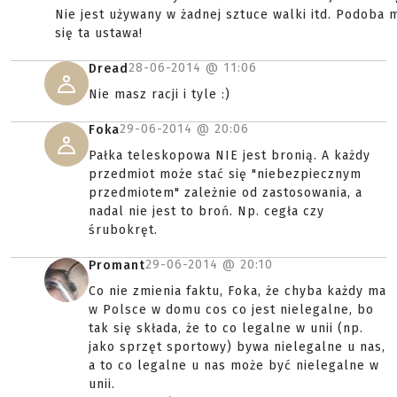
Nie jest używany w żadnej sztuce walki itd. Podoba 
się ta ustawa!
28-06-2014 @
11:06
Dread
Nie masz racji i tyle :)
29-06-2014 @
20:06
Foka
Pałka teleskopowa NIE jest bronią. A każdy
przedmiot może stać się "niebezpiecznym
przedmiotem" zależnie od zastosowania, a
nadal nie jest to broń. Np. cegła czy
śrubokręt.
29-06-2014 @
20:10
Promant
Co nie zmienia faktu, Foka, że chyba każdy ma
w Polsce w domu cos co jest nielegalne, bo
tak się składa, że to co legalne w unii (np.
jako sprzęt sportowy) bywa nielegalne u nas,
a to co legalne u nas może być nielegalne w
unii.