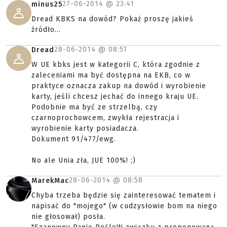
27-06-2014 @
23:41
minus25
Dread KBKS na dowód? Pokaż proszę jakieś
źródło...
28-06-2014 @
08:51
Dread
W UE kbks jest w kategorii C, która zgodnie z
zaleceniami ma być dostępna na EKB, co w
praktyce oznacza zakup na dowód i wyrobienie
karty, jeśli chcesz jechać do innego kraju UE.
Podobnie ma być ze strzelbą, czy
czarnoprochowcem, zwykła rejestracja i
wyrobienie karty posiadacza.
Dokument 91/477/ewg.
No ale Unia zła, JUE 100%! ;)
28-06-2014 @
08:58
MarekMac
Chyba trzeba będzie się zainteresować tematem i
napisać do "mojego" (w cudzysłowie bom na niego
nie głosował) posła.