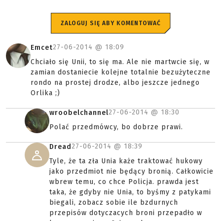
ZALOGUJ SIĘ ABY KOMENTOWAĆ
27-06-2014 @
18:09
Emcet
Chciało się Unii, to się ma. Ale nie martwcie się, w
zamian dostaniecie kolejne totalnie bezużyteczne
rondo na prostej drodze, albo jeszcze jednego
Orlika ;)
27-06-2014 @
18:30
wroobelchannel
Polać przedmówcy, bo dobrze prawi.
27-06-2014 @
18:39
Dread
Tyle, że ta zła Unia każe traktować hukowy
jako przedmiot nie będący bronią. Całkowicie
wbrew temu, co chce Policja. prawda jest
taka, że gdyby nie Unia, to byśmy z patykami
biegali, zobacz sobie ile bzdurnych
przepisów dotyczacych broni przepadło w