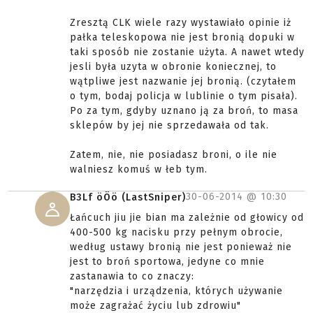
Zresztą CLK wiele razy wystawiało opinie iż
pałka teleskopowa nie jest bronią dopuki w
taki sposób nie zostanie użyta. A nawet wtedy
jesli była uzyta w obronie koniecznej, to
wątpliwe jest nazwanie jej bronią. (czytałem
o tym, bodaj policja w lublinie o tym pisała).
Po za tym, gdyby uznano ją za broń, to masa
sklepów by jej nie sprzedawała od tak.
Zatem, nie, nie posiadasz broni, o ile nie
walniesz komuś w łeb tym.
30-06-2014 @
10:30
B3Lf öÖö (LastSniper)
Łańcuch jiu jie bian ma zależnie od głowicy od
400-500 kg nacisku przy pełnym obrocie,
według ustawy bronią nie jest ponieważ nie
jest to broń sportowa, jedyne co mnie
zastanawia to co znaczy:
"narzędzia i urządzenia, których używanie
może zagrażać życiu lub zdrowiu"