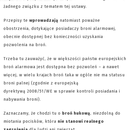
żadnego związku z tematem tej ustawy.
Przepisy te
wprowadzają
natomiast poważne
obostrzenia, dotykające posiadaczy broni alarmowej,
obecnie dostępnej bez konieczności uzyskania
pozwolenia na broń.
Trzeba tu zauważyć, że w większości państw europejskich
broń alarmowa jest dostępna bez pozwoleń – a nawet
więcej, w wielu krajach broń taka w ogóle nie ma statusu
broni palnej (zgodnie z europejską
dyrektywą 2008/51/WE w sprawie kontroli posiadania i
nabywania broni).
Zaznaczamy, że chodzi tu o
broń hukową
, niezdolną do
miotania pocisków, która
nie stanowi realnego
zagrożenia
dla ludzi ani zwierząt.