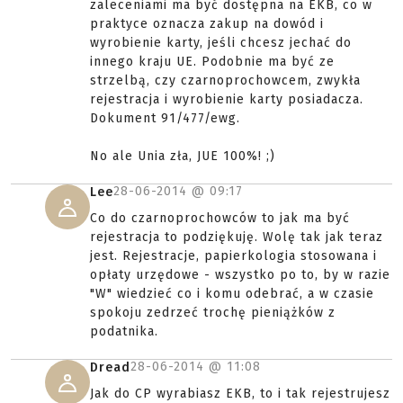
zaleceniami ma być dostępna na EKB, co w
praktyce oznacza zakup na dowód i
wyrobienie karty, jeśli chcesz jechać do
innego kraju UE. Podobnie ma być ze
strzelbą, czy czarnoprochowcem, zwykła
rejestracja i wyrobienie karty posiadacza.
Dokument 91/477/ewg.
No ale Unia zła, JUE 100%! ;)
28-06-2014 @
09:17
Lee
Co do czarnoprochowców to jak ma być
rejestracja to podziękuję. Wolę tak jak teraz
jest. Rejestracje, papierkologia stosowana i
opłaty urzędowe - wszystko po to, by w razie
"W" wiedzieć co i komu odebrać, a w czasie
spokoju zedrzeć trochę pieniążków z
podatnika.
28-06-2014 @
11:08
Dread
Jak do CP wyrabiasz EKB, to i tak rejestrujesz