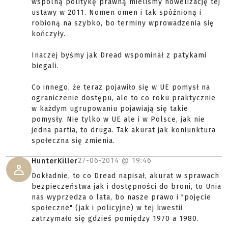
wspólną politykę prawną mieliśmy nowelizację tej
ustawy w 2011. Nomen omen i tak spóźnioną i
robioną na szybko, bo terminy wprowadzenia się
kończyły.
Inaczej byśmy jak Dread wspominał z patykami
biegali.
Co innego, że teraz pojawiło się w UE pomysł na
ograniczenie dostępu, ale to co roku praktycznie
w każdym ugrupowaniu pojawiają się takie
pomysły. Nie tylko w UE ale i w Polsce, jak nie
jedna partia, to druga. Tak akurat jak koniunktura
społeczna się zmienia.
27-06-2014 @
19:46
HunterKiller
Dokładnie, to co Dread napisał, akurat w sprawach
bezpieczeństwa jak i dostępności do broni, to Unia
nas wyprzedza o lata, bo nasze prawo i "pojęcie
społeczne" (jak i policyjne) w tej kwestii
zatrzymało się gdzieś pomiędzy 1970 a 1980.