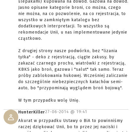
ślepakami) kupowana na dowód. Gazowa na dowód.
Jasno opisane kategorie broni, co można, czego
nie można, na co pozwolenie, na co rejestracja, to
wszystko w zamkniętym katalogu bez
dodatkowych interpretacji. To wszystko są
rekomendacje Unii, u nas implementowane jedynie
cząstkowo.
Z drugiej strony nasze podwórko, bez "lizania
tyłka" - deko z rejestracją, ciągłe zakusy, by
zakazać czarnego prochu, wiatrówki z rejestracją,
KBKS jako broń, gazowa i "salut" tak samo. Teraz
próby zablokowania hukowej. Wcześniej zaliczanie
do szczególnie niebezpiecznych kałachów semi-
auto, bo "przypominają wyglądem broń bojową".
W tym przypadku wolę Unię.
27-06-2014 @
19:41
HunterKiller
Akurat w przypadku Ustawy o BiA to powinniśmy
raczej dziękować Unii, bo to przez jej naciski i