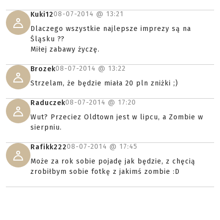
08-07-2014 @
13:21
Kuki12
Dlaczego wszystkie najlepsze imprezy są na
Śląsku ??
Miłej zabawy życzę.
08-07-2014 @
13:22
Brozek
Strzelam, że będzie miała 20 pln zniżki ;)
08-07-2014 @
17:20
Raduczek
Wut? Przeciez Oldtown jest w lipcu, a Zombie w
sierpniu.
08-07-2014 @
17:45
Rafikk222
Może za rok sobie pojadę jak będzie, z chęcią
zrobiłbym sobie fotkę z jakimś zombie :D