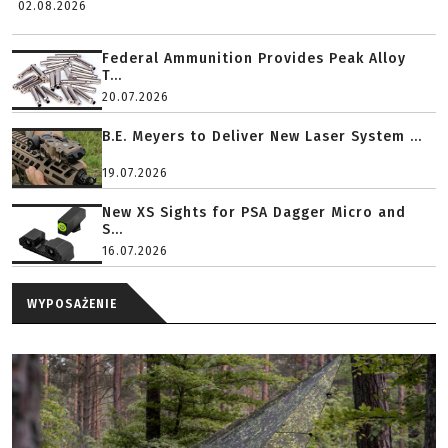
02.08.2026
Federal Ammunition Provides Peak Alloy
T...
20.07.2026
B.E. Meyers to Deliver New Laser System ...
19.07.2026
New XS Sights for PSA Dagger Micro and
S...
16.07.2026
WYPOSAŻENIE