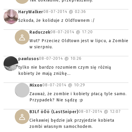
Tak dokładnie, przepraszamy.
08-07-2014 @
02:36
HaryWalker
Szkoda, że koliduje z OldTownem :/
08-07-2014 @
17:20
Raduczek
Wut? Przeciez Oldtown jest w lipcu, a Zombie
w sierpniu.
08-07-2014 @
10:26
pawlusos
tylko nie bardzo rozumiem czym się różnią
kobiety że mają zniżkę...
08-07-2014 @
10:29
Mixon
Zauważ, że zombie i kobiety płacą tyle samo.
Przypadek? Nie sądzę :p
08-07-2014 @
12:07
B3Lf öÖö (LastSniper)
Ciekawiej będzie jak przyjedzie kobieta
zombi własnym samochodem.