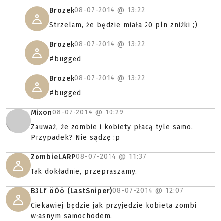
08-07-2014 @
13:22
Brozek
Strzelam, że będzie miała 20 pln zniżki ;)
08-07-2014 @
13:22
Brozek
#bugged
08-07-2014 @
13:22
Brozek
#bugged
08-07-2014 @
10:29
Mixon
Zauważ, że zombie i kobiety płacą tyle samo.
Przypadek? Nie sądzę :p
08-07-2014 @
11:37
ZombieLARP
Tak dokładnie, przepraszamy.
08-07-2014 @
12:07
B3Lf öÖö (LastSniper)
Ciekawiej będzie jak przyjedzie kobieta zombi
własnym samochodem.