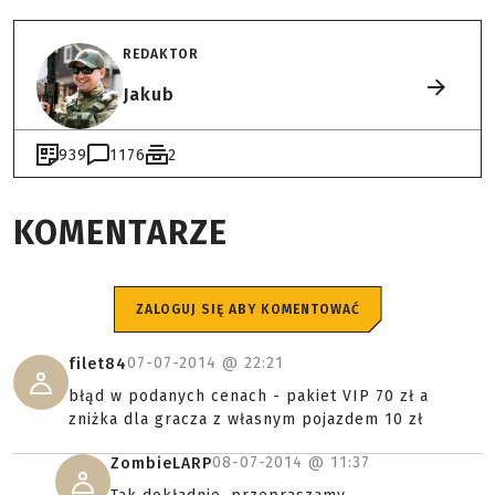
REDAKTOR
Jakub
939
1176
2
KOMENTARZE
ZALOGUJ SIĘ ABY KOMENTOWAĆ
07-07-2014 @
22:21
filet84
błąd w podanych cenach - pakiet VIP 70 zł a
zniżka dla gracza z własnym pojazdem 10 zł
08-07-2014 @
11:37
ZombieLARP