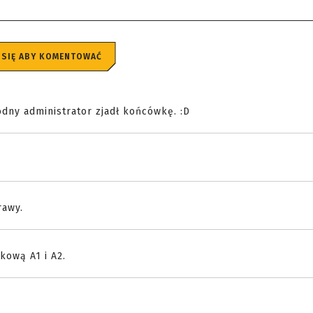
 SIĘ ABY KOMENTOWAĆ
odny administrator zjadł końcówkę. :D
rawy.
kową A1 i A2.