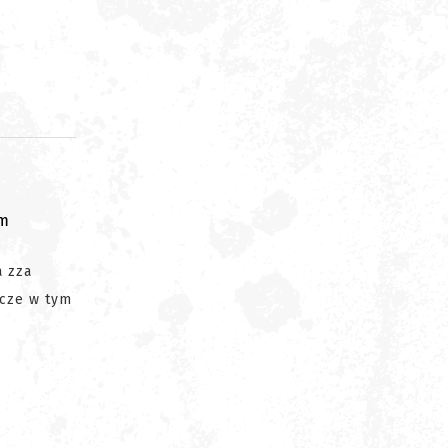
om
a zza
zcze w tym