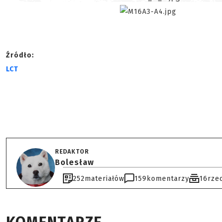
Źródło:
LCT
REDAKTOR
Bolesław
252
materiałów
159
komentarzy
16
rze