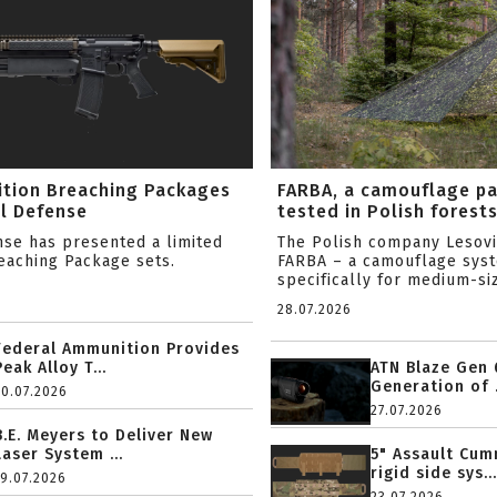
ition Breaching Packages
FARBA, a camouflage p
l Defense
tested in Polish forest
nse has presented a limited
The Polish company Lesov
reaching Package sets.
FARBA – a camouflage sys
specifically for medium-siz
28.07.2026
Federal Ammunition Provides
Peak Alloy T...
ATN Blaze Gen 
Generation of .
20.07.2026
27.07.2026
B.E. Meyers to Deliver New
Laser System ...
5" Assault Cu
rigid side sys...
19.07.2026