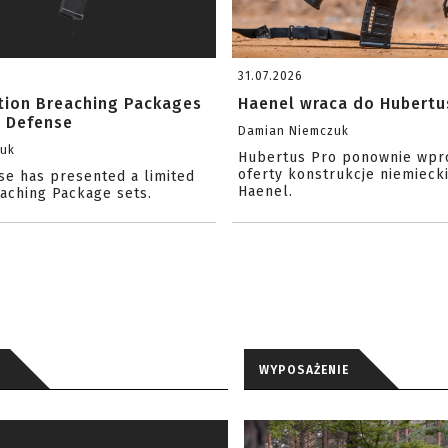
31.07.2026
ition Breaching Packages
Haenel wraca do Hubertu
l Defense
Damian Niemczuk
zuk
Hubertus Pro ponownie wpr
oferty konstrukcje niemiecki
se has presented a limited
Haenel.
eaching Package sets.
WYPOSAŻENIE