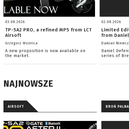
03.08.2026
02.08.2026
TP-5A2 PRO, a refined MP5 from LCT
Limited Ed
Airsoft
from Danie
Grzegorz Woźnica
Damian Niemc
A new proposition is now available on
Daniel Defen
the market.
series of Br
NAJNOWSZE
AIRSOFT
BROŃ PALNA