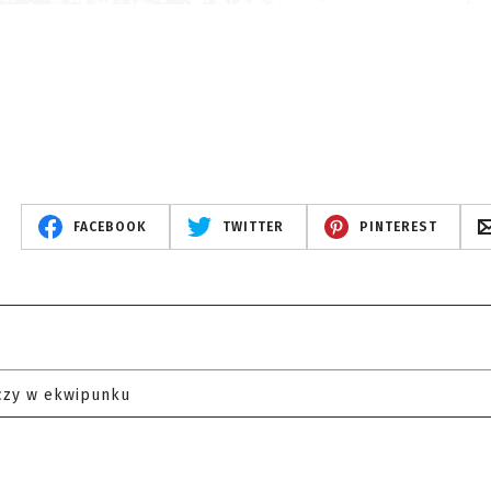
FACEBOOK
TWITTER
PINTEREST
czy w ekwipunku