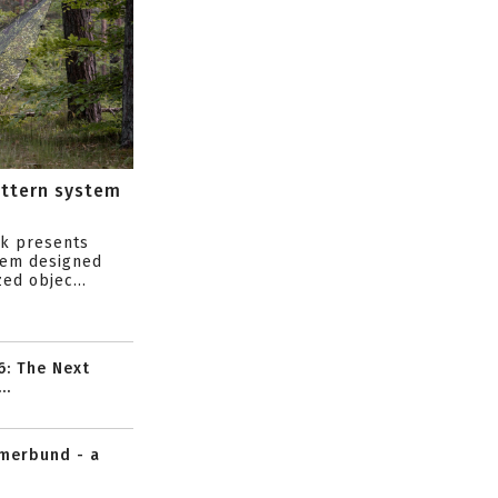
attern system
s
ik presents
tem designed
ed objec...
6: The Next
..
mmerbund - a