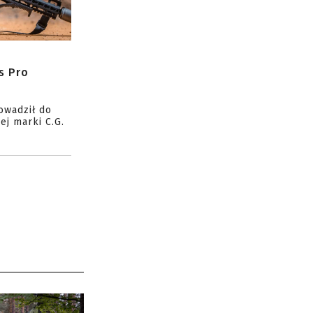
s Pro
owadził do
ej marki C.G.