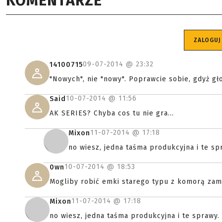
KOMENTARZE
ZALOGUJ
09-07-2014 @
23:32
14100715
"Nowych", nie "nowy". Poprawcie sobie, gdyż gł
10-07-2014 @
11:56
Said
AK SERIES? Chyba cos tu nie gra...
11-07-2014 @
17:18
Mixon
no wiesz, jedna taśma produkcyjna i te sp
10-07-2014 @
18:53
0wn
Mogliby robić emki starego typu z komorą zam
11-07-2014 @
17:18
Mixon
no wiesz, jedna taśma produkcyjna i te sprawy.