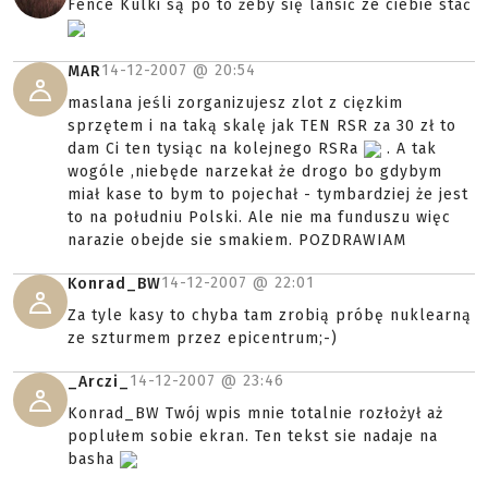
Fence Kulki są po to żeby się lansić ze ciebie stać
14-12-2007 @
20:54
MAR
maslana jeśli zorganizujesz zlot z cięzkim
sprzętem i na taką skalę jak TEN RSR za 30 zł to
dam Ci ten tysiąc na kolejnego RSRa
. A tak
wogóle ,niebęde narzekał że drogo bo gdybym
miał kase to bym to pojechał - tymbardziej że jest
to na południu Polski. Ale nie ma funduszu więc
narazie obejde sie smakiem. POZDRAWIAM
14-12-2007 @
22:01
Konrad_BW
Za tyle kasy to chyba tam zrobią próbę nuklearną
ze szturmem przez epicentrum;-)
14-12-2007 @
23:46
_Arczi_
Konrad_BW Twój wpis mnie totalnie rozłożył aż
poplułem sobie ekran. Ten tekst sie nadaje na
basha