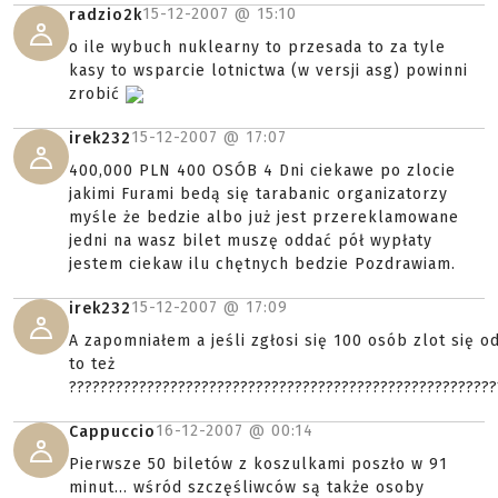
15-12-2007 @
15:10
radzio2k
o ile wybuch nuklearny to przesada to za tyle
kasy to wsparcie lotnictwa (w versji asg) powinni
zrobić
15-12-2007 @
17:07
irek232
400,000 PLN 400 OSÓB 4 Dni ciekawe po zlocie
jakimi Furami bedą się tarabanic organizatorzy
myśle że bedzie albo już jest przereklamowane
jedni na wasz bilet muszę oddać pół wypłaty
jestem ciekaw ilu chętnych bedzie Pozdrawiam.
15-12-2007 @
17:09
irek232
A zapomniałem a jeśli zgłosi się 100 osób zlot się od
to też
???????????????????????????????????????????????????????
16-12-2007 @
00:14
Cappuccio
Pierwsze 50 biletów z koszulkami poszło w 91
minut... wśród szczęśliwców są także osoby