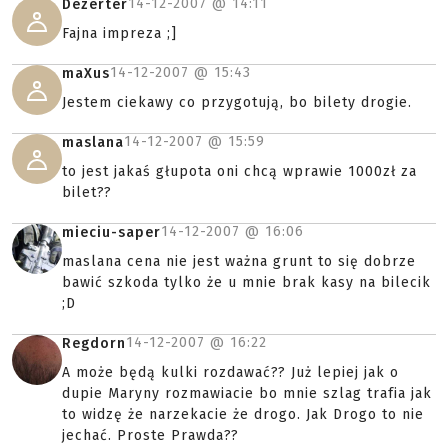
14-12-2007 @
14:11
Dezerter
Fajna impreza ;]
14-12-2007 @
15:43
maXus
Jestem ciekawy co przygotują, bo bilety drogie.
14-12-2007 @
15:59
maslana
to jest jakaś głupota oni chcą wprawie 1000zł za
bilet??
14-12-2007 @
16:06
mieciu-saper
maslana cena nie jest ważna grunt to się dobrze
bawić szkoda tylko że u mnie brak kasy na bilecik
;D
14-12-2007 @
16:22
Regdorn
A może będą kulki rozdawać?? Już lepiej jak o
dupie Maryny rozmawiacie bo mnie szlag trafia jak
to widzę że narzekacie że drogo. Jak Drogo to nie
jechać. Proste Prawda??