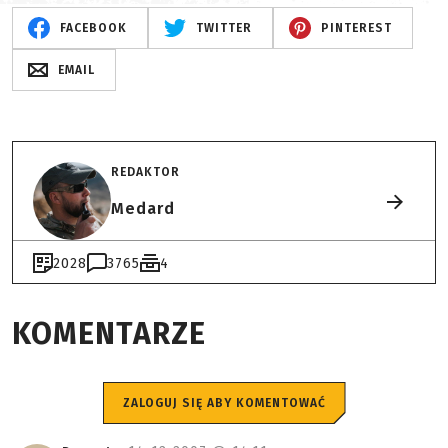
FACEBOOK
TWITTER
PINTEREST
EMAIL
REDAKTOR
Medard
2028
3765
4
KOMENTARZE
ZALOGUJ SIĘ ABY KOMENTOWAĆ