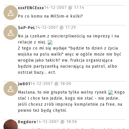
14-12-2007 @
17:14
xxxFENCExxx
Po co komu na MilSim-e kulki?
14-12-2007 @
17:29
SoP-PeL
No ja czekam z niecierpliwością na imprezę i na
relacje z niej.
Z tego co mi się wydaje "będzie to dzień z życia
wojska na polu walki" więc w ogóle może nie być
wrogów jako takich? ew. frakcja organizująca
będzie partyzantką nacierającą na patrol, albo
ostrzał bazy... ect.
14-12-2007 @
18:00
jw801
Maslana, to nie głupota tylko wolny rynek
Kogo
stać i chce ten jedzie, kogo nie stać - nie jedzie.
Jeśli chcesz zrób imprezę kompletnie za free, na
pewno też będą chętni.
14-12-2007 @
18:56
Regdorn