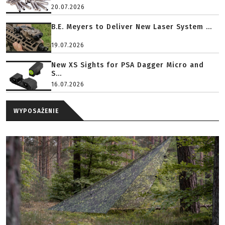
20.07.2026
B.E. Meyers to Deliver New Laser System ...
19.07.2026
New XS Sights for PSA Dagger Micro and
S...
16.07.2026
WYPOSAŻENIE