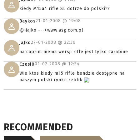
kiedy M15a4 rifle SL dotrze do polski??
21-01-2008 @
19:08
Baykos
@ Jajko --->www.asg.com.pl
27-01-2008 @
22:36
JaJko
na caprim niema wersji rifle jest tylko carabine
01-02-2008 @
12:54
Czesi0
Wie ktos kiedy m15 rifle bendzie dostępne na
naszym polski rynku reblik
RECOMMENDED