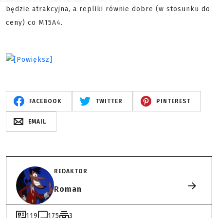
będzie atrakcyjna, a repliki równie dobre (w stosunku do
ceny) co M15A4.
FACEBOOK
TWITTER
PINTEREST
EMAIL
REDAKTOR
Roman
119
175
3