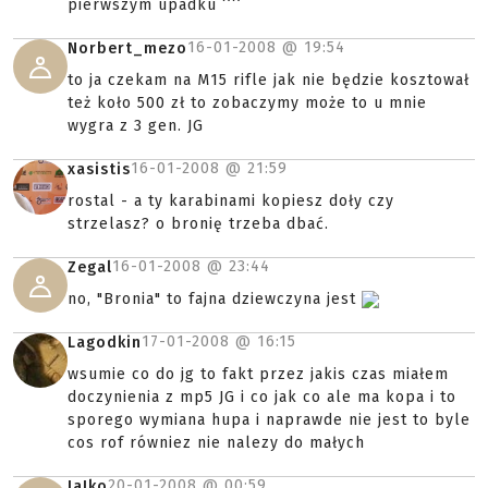
pierwszym upadku ^^
16-01-2008 @
19:54
Norbert_mezo
to ja czekam na M15 rifle jak nie będzie kosztował
też koło 500 zł to zobaczymy może to u mnie
wygra z 3 gen. JG
16-01-2008 @
21:59
xasistis
rostal - a ty karabinami kopiesz doły czy
strzelasz? o bronię trzeba dbać.
16-01-2008 @
23:44
Zegal
no, "Bronia" to fajna dziewczyna jest
17-01-2008 @
16:15
Lagodkin
wsumie co do jg to fakt przez jakis czas miałem
doczynienia z mp5 JG i co jak co ale ma kopa i to
sporego wymiana hupa i naprawde nie jest to byle
cos rof równiez nie nalezy do małych
20-01-2008 @
00:59
JaJko