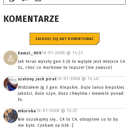
KOMENTARZE
ZALOGUJ SIĘ ABY KOMENTOWAĆ
16-01-2008 @
14:23
Kamzi_909
Jak teraz wyszły gen 3 JG to wątpłe jest miejsce CA
SL, choć co markowe to lepsze! (nie zawsze)
16-01-2008 @
14:40
szalony jack pirat
Widziałem Jg 3 gen. Kiepskie. Dużo lansu kiepskiej
jakości, dużo szyn, duzo chwytów i niewiele ponad
to.
16-01-2008 @
15:25
mksroka
Nie oszukujmy się.. CA to CA, obojętnie co to by
nie było. Czekam na G36 :]