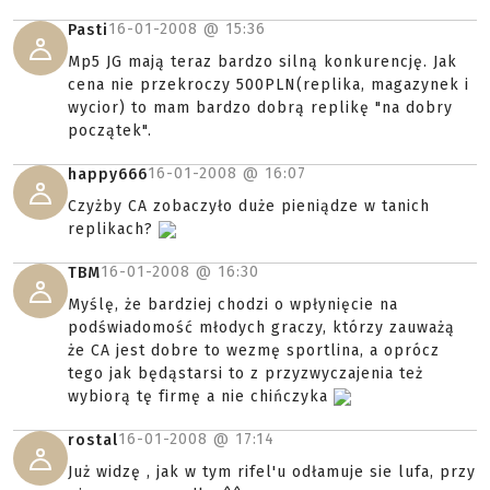
16-01-2008 @
15:36
Pasti
Mp5 JG mają teraz bardzo silną konkurencję. Jak
cena nie przekroczy 500PLN(replika, magazynek i
wycior) to mam bardzo dobrą replikę "na dobry
początek".
16-01-2008 @
16:07
happy666
Czyżby CA zobaczyło duże pieniądze w tanich
replikach?
16-01-2008 @
16:30
TBM
Myślę, że bardziej chodzi o wpłynięcie na
podświadomość młodych graczy, którzy zauważą
że CA jest dobre to wezmę sportlina, a oprócz
tego jak będąstarsi to z przyzwyczajenia też
wybiorą tę firmę a nie chińczyka
16-01-2008 @
17:14
rostal
Już widzę , jak w tym rifel'u odłamuje sie lufa, przy