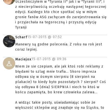
Uczestniczyłem w "Tyrania II" jak i w "Tyranii III", i
z niecierpliwością oczekuję następnej tegorocznej
edycji. Każdego kto chce spotkać się w miłym
gronie fanów ASG zachęcam do zarejestrowania się
i przyjechała na tegoroczną i przyszłą edycję
Tyranji
15-07-2015 @
07:52
Scharf
Manewry są godne polecenia. Z roku na rok jest
coraz lepiej.
15-07-2015 @
09:36
Maciejox
Wiem że sie czepiam, ale jak ktoś robi reklamy z
błędami to szlag mnie trafia... Skoro impreza
odbywa się w ósmym sierpniu (8 sierpień na
plakacie) to kiedy było pozostałych 7 sierpni? Coś
się odbywa 8 (dnia) SIERPNIA i niech to ktoś w
końcu zapamięta, bo krew człowieka zalewa...
A widząc takie posty, uświadamiając sobie że
większość sklepów asg znajduje się na Śląsku, to