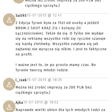
Można też zrobić imprezę za 200 PLN bez
ciężkiego sprzętu;)
15-07-2015 @
12:41
SaS93
2 Edycja Tyrani była za 15zł od osoby a jeździł
BRDM-2 SKOT KRAZ ZIŁ i kolejny Ził
Łącznościowiec. Także da się :D Tylko nie wydaje
się na reklamę wszystko robi się ręcznie szanuje
się każdą złotówkę. Wszystko załatwia się jak
najtaniej nie wyręcza się nikim. I jest to faktyczne
no profit.
I ważne jest to, że po prostu mamy czas. Bo
Tyranie tworzą młodzi ludzie.
15-07-2015 @
18:35
l_isek
Można też zrobić imprezę za 200 PLN bez
ciężkiego sprzętu;)
15-07-2015 @
18:52
Ajka
Naprawde wielki ukłon dla tych młodych ludzi za