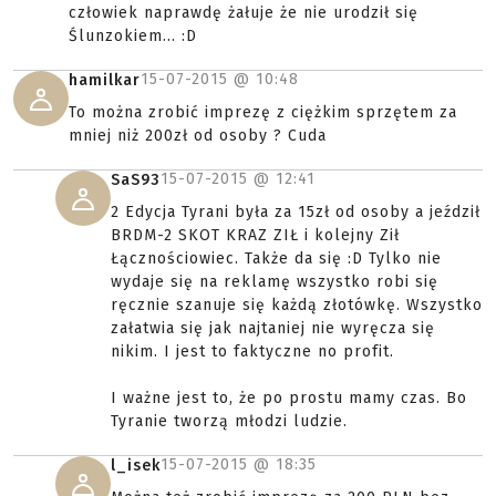
człowiek naprawdę żałuje że nie urodził się
Ślunzokiem... :D
15-07-2015 @
10:48
hamilkar
To można zrobić imprezę z ciężkim sprzętem za
mniej niż 200zł od osoby ? Cuda
15-07-2015 @
12:41
SaS93
2 Edycja Tyrani była za 15zł od osoby a jeździł
BRDM-2 SKOT KRAZ ZIŁ i kolejny Ził
Łącznościowiec. Także da się :D Tylko nie
wydaje się na reklamę wszystko robi się
ręcznie szanuje się każdą złotówkę. Wszystko
załatwia się jak najtaniej nie wyręcza się
nikim. I jest to faktyczne no profit.
I ważne jest to, że po prostu mamy czas. Bo
Tyranie tworzą młodzi ludzie.
15-07-2015 @
18:35
l_isek