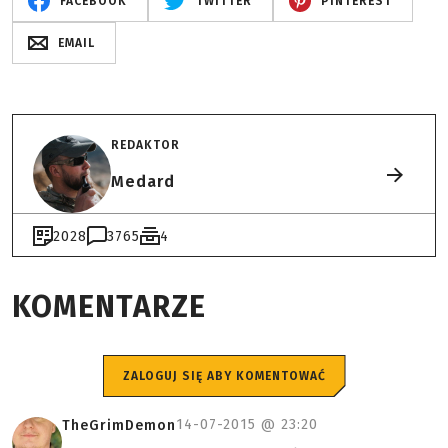
FACEBOOK
TWITTER
PINTEREST
EMAIL
REDAKTOR
Medard
2028
3765
4
KOMENTARZE
ZALOGUJ SIĘ ABY KOMENTOWAĆ
14-07-2015 @
23:20
TheGrimDemon