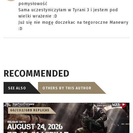
pomysłowość
Sama uczestyniczyłam w Tyrani 3 i jestem pod
wielki wrażenie :D
Już się nie mogę doczekac na tegoroczne Manewry
:D
RECOMMENDED
SEE ALSO
OTHERS BY THIS AUTHOR
GG/CO2/GBB REPLICAS