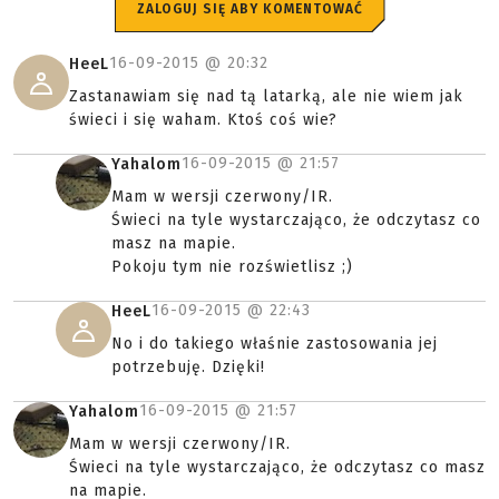
ZALOGUJ SIĘ ABY KOMENTOWAĆ
16-09-2015 @
20:32
HeeL
Zastanawiam się nad tą latarką, ale nie wiem jak
świeci i się waham. Ktoś coś wie?
16-09-2015 @
21:57
Yahalom
Mam w wersji czerwony/IR.
Świeci na tyle wystarczająco, że odczytasz co
masz na mapie.
Pokoju tym nie rozświetlisz ;)
16-09-2015 @
22:43
HeeL
No i do takiego właśnie zastosowania jej
potrzebuję. Dzięki!
16-09-2015 @
21:57
Yahalom
Mam w wersji czerwony/IR.
Świeci na tyle wystarczająco, że odczytasz co masz
na mapie.