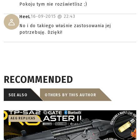
Pokoju tym nie rozświetlisz ;)
16-09-2015 @
22:43
HeeL
No i do takiego właśnie zastosowania jej
potrzebuję. Dzięki!
RECOMMENDED
SEE ALSO
OTHERS BY THIS AUTHOR
AEG REPLICAS