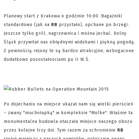
Planowy start z Krakowa o godzinie 10:00. Bagażniki
standardowo (jak na
RB
przystało), upchane po brzegi.
Jeszcze tylko grill, nagrzewnica i można jechać. Dolny
Śląsk przywitał nas obłędnymi widokami i piękną pogodą.
Z pewnością rejony te są bardzo atrakcyjne, wzbogacone
dodatkowo pozostałościami po II W.Ś.
Po dojechaniu na miejsce ukazał nam się wielki pierścień
– zwany "muchołapką" w kompleksie "Molke". Właśnie ta
monumentalna budowla otaczała miejsce naszego obozu
przez kolejne trzy dni. Tym razem za schronienie
RB
służył mniejszy z naszych namiotów, potocznie zwany