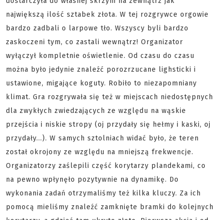
dostarczyła do własnej skrzyni na zewnątrz jak
największą ilość sztabek złota. W tej rozgrywce orgowie
bardzo zadbali o larpowe tło. Wszyscy byli bardzo
zaskoczeni tym, co zastali wewnątrz! Organizator
wyłączył kompletnie oświetlenie. Od czasu do czasu
można było jedynie znaleźć porozrzucane lighsticki i
ustawione, migające koguty. Robiło to niezapomniany
klimat. Gra rozgrywała się też w miejscach niedostępnych
dla zwykłych zwiedzających ze względu na wąskie
przejścia i niskie stropy (oj przydały się hełmy i kaski, oj
przydały...). W samych sztolniach widać było, że teren
został okrojony ze względu na mniejszą frekwencje.
Organizatorzy zaślepili część korytarzy plandekami, co
na pewno wpłynęło pozytywnie na dynamikę. Do
wykonania zadań otrzymaliśmy też kilka kluczy. Za ich
pomocą mieliśmy znaleźć zamknięte bramki do kolejnych