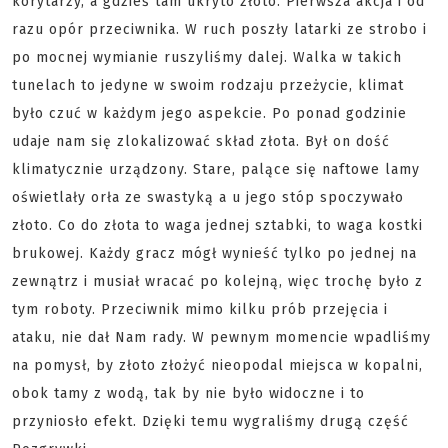
korytarzy, a gdzieś tam ukryto złoto. Pierwsza akcja i od
razu opór przeciwnika. W ruch poszły latarki ze strobo i
po mocnej wymianie ruszyliśmy dalej. Walka w takich
tunelach to jedyne w swoim rodzaju przeżycie, klimat
było czuć w każdym jego aspekcie. Po ponad godzinie
udaje nam się zlokalizować skład złota. Był on dość
klimatycznie urządzony. Stare, palące się naftowe lamy
oświetlały orła ze swastyką a u jego stóp spoczywało
złoto. Co do złota to waga jednej sztabki, to waga kostki
brukowej. Każdy gracz mógł wynieść tylko po jednej na
zewnątrz i musiał wracać po kolejną, więc trochę było z
tym roboty. Przeciwnik mimo kilku prób przejęcia i
ataku, nie dał Nam rady. W pewnym momencie wpadliśmy
na pomysł, by złoto złożyć nieopodal miejsca w kopalni,
obok tamy z wodą, tak by nie było widoczne i to
przyniosło efekt. Dzięki temu wygraliśmy drugą część