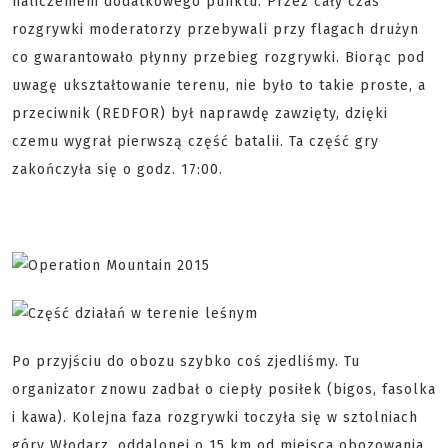
naliczeniem dodatkowego punktu. Przez cały czas
rozgrywki moderatorzy przebywali przy flagach drużyn
co gwarantowało płynny przebieg rozgrywki. Biorąc pod
uwagę ukształtowanie terenu, nie było to takie proste, a
przeciwnik (REDFOR) był naprawdę zawzięty, dzięki
czemu wygrał pierwszą część batalii. Ta część gry
zakończyła się o godz. 17:00.
Po przyjściu do obozu szybko coś zjedliśmy. Tu
organizator znowu zadbał o ciepły posiłek (bigos, fasolka
i kawa). Kolejna faza rozgrywki toczyła się w sztolniach
góry Włodarz, oddalonej o 15 km od miejsca obozowania.