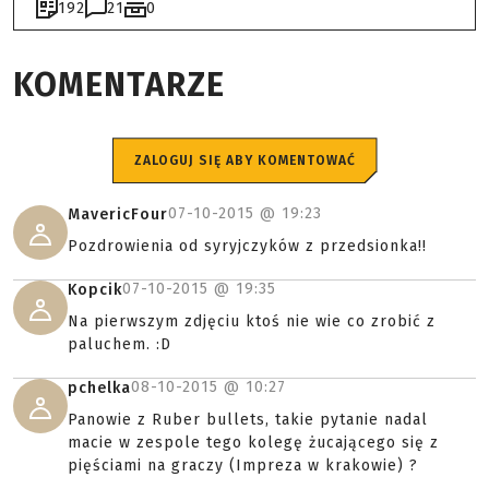
192
21
0
KOMENTARZE
ZALOGUJ SIĘ ABY KOMENTOWAĆ
07-10-2015 @
19:23
MavericFour
Pozdrowienia od syryjczyków z przedsionka!!
07-10-2015 @
19:35
Kopcik
Na pierwszym zdjęciu ktoś nie wie co zrobić z
paluchem. :D
08-10-2015 @
10:27
pchelka
Panowie z Ruber bullets, takie pytanie nadal
macie w zespole tego kolegę żucającego się z
pięściami na graczy (Impreza w krakowie) ?