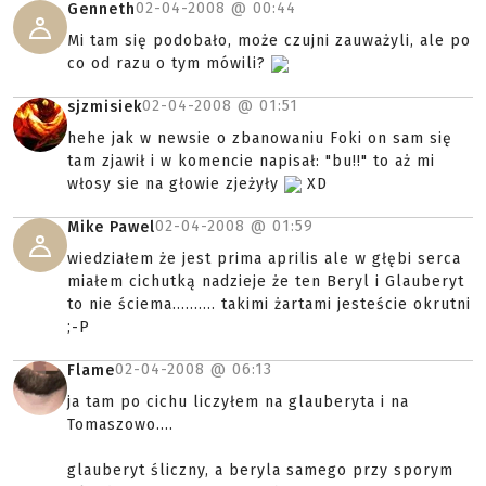
02-04-2008 @
00:44
Genneth
Mi tam się podobało, może czujni zauważyli, ale po
co od razu o tym mówili?
02-04-2008 @
01:51
sjzmisiek
hehe jak w newsie o zbanowaniu Foki on sam się
tam zjawił i w komencie napisał: "bu!!" to aż mi
włosy sie na głowie zjeżyły
XD
02-04-2008 @
01:59
Mike Pawel
wiedziałem że jest prima aprilis ale w głębi serca
miałem cichutką nadzieje że ten Beryl i Glauberyt
to nie ściema.......... takimi żartami jesteście okrutni
;-P
02-04-2008 @
06:13
Flame
ja tam po cichu liczyłem na glauberyta i na
Tomaszowo....
glauberyt śliczny, a beryla samego przy sporym