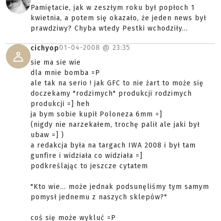
Pamiętacie, jak w zeszłym roku był popłoch 1
kwietnia, a potem się okazało, że jeden news był
prawdziwy? Chyba wtedy Pestki wchodziły...
01-04-2008 @
23:35
cichyop
sie ma sie wie
dla mnie bomba =P
ale tak na serio ! jak GFC to nie żart to może się
doczekamy "rodzimych" produkcji rodzimych
produkcji =] heh
ja bym sobie kupił Poloneza 6mm =]
(nigdy nie narzekałem, trochę palił ale jaki był
ubaw =] )
a redakcja była na targach IWA 2008 i był tam
gunfire i widziała co widziała =]
podkreślając to jeszcze cytatem
"Kto wie... może jednak podsunęliśmy tym samym
pomysł jednemu z naszych sklepów?"
coś się może wykluć =P