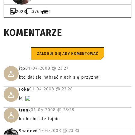
2028
3765
4
KOMENTARZE
ZALOGUJ SIĘ ABY KOMENTOWAĆ
01-04-2008 @
23:27
jtp
kto dał sie nabrać niech się przyzna!
01-04-2008 @
23:28
Foka
Ja!
01-04-2008 @
23:28
trunk
ho ho ho ale fajnie
01-04-2008 @
23:33
Shadow