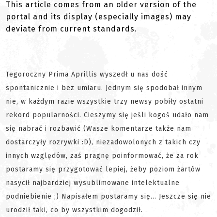
This article comes from an older version of the
portal and its display (especially images) may
deviate from current standards.
Tegoroczny Prima Aprillis wyszedł u nas dość
spontanicznie i bez umiaru. Jednym się spodobał innym
nie, w każdym razie wszystkie trzy newsy pobiły ostatni
rekord popularności. Cieszymy się jeśli kogoś udało nam
się nabrać i rozbawić (Wasze komentarze także nam
dostarczyły rozrywki :D), niezadowolonych z takich czy
innych względów, zaś pragnę poinformować, że za rok
postaramy się przygotować lepiej, żeby poziom żartów
nasycił najbardziej wysublimowane intelektualne
podniebienie ;) Napisałem postaramy się... Jeszcze się nie
urodził taki, co by wszystkim dogodził.