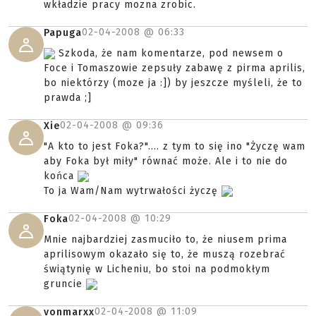
wkładzie pracy mozna zrobic.
02-04-2008 @
06:33
Papuga
Szkoda, że nam komentarze, pod newsem o
Foce i Tomaszowie zepsuły zabawę z pirma aprilis,
bo niektórzy (moze ja :]) by jeszcze myśleli, że to
prawda ;]
02-04-2008 @
09:36
Xie
"A kto to jest Foka?".... z tym to się ino "Życzę wam
aby Foka był miły" równać może. Ale i to nie do
końca
To ja Wam/Nam wytrwałości życzę
02-04-2008 @
10:29
Foka
Mnie najbardziej zasmuciło to, że niusem prima
aprilisowym okazało się to, że muszą rozebrać
świątynię w Licheniu, bo stoi na podmokłym
gruncie
02-04-2008 @
11:09
vonmarxx