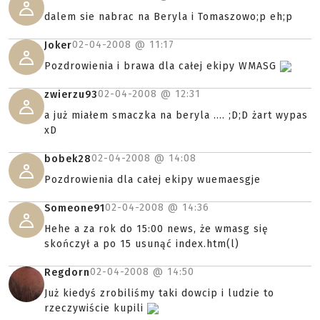
dalem sie nabrac na Beryla i Tomaszowo;p eh;p
02-04-2008 @
11:17
Joker
Pozdrowienia i brawa dla całej ekipy WMASG
02-04-2008 @
12:31
zwierzu93
a już miałem smaczka na beryla .... ;D;D żart wypas
xD
02-04-2008 @
14:08
bobek28
Pozdrowienia dla całej ekipy wuemaesgje
02-04-2008 @
14:36
Someone91
Hehe a za rok do 15:00 news, że wmasg się
skończył a po 15 usunąć index.htm(l)
02-04-2008 @
14:50
Regdorn
Już kiedyś zrobiliśmy taki dowcip i ludzie to
rzeczywiście kupili