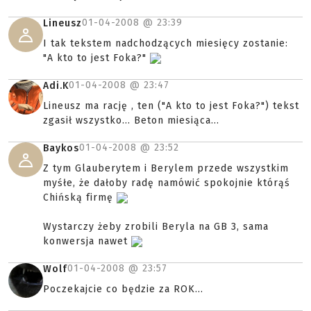
01-04-2008 @
23:39
Lineusz
I tak tekstem nadchodzących miesięcy zostanie:
"A kto to jest Foka?"
01-04-2008 @
23:47
Adi.K
Lineusz ma rację , ten ("A kto to jest Foka?") tekst
zgasił wszystko... Beton miesiąca...
01-04-2008 @
23:52
Baykos
Z tym Glauberytem i Berylem przede wszystkim
myśłe, że dałoby radę namówić spokojnie którąś
Chińską firmę
Wystarczy żeby zrobili Beryla na GB 3, sama
konwersja nawet
01-04-2008 @
23:57
Wolf
Poczekajcie co będzie za ROK...