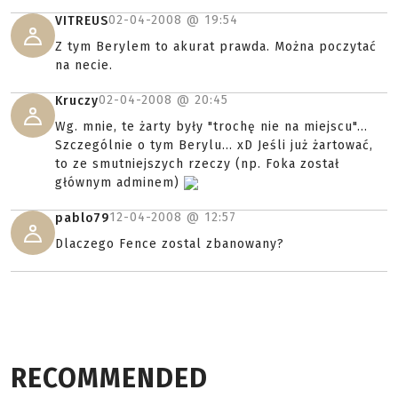
02-04-2008 @
19:54
VITREUS
Z tym Berylem to akurat prawda. Można poczytać
na necie.
02-04-2008 @
20:45
Kruczy
Wg. mnie, te żarty były "trochę nie na miejscu"...
Szczególnie o tym Berylu... xD Jeśli już żartować,
to ze smutniejszych rzeczy (np. Foka został
głównym adminem)
12-04-2008 @
12:57
pablo79
Dlaczego Fence zostal zbanowany?
RECOMMENDED