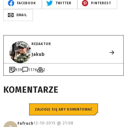
FACEBOOK
TWITTER
PINTEREST
EMAIL
REDAKTOR
Jakub
939
1176
2
KOMENTARZE
ZALOGUJ SIĘ ABY KOMENTOWAĆ
12-10-2015 @
21:08
Fafruch