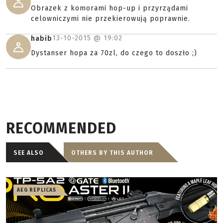
Obrazek z komorami hop-up i przyrządami
celowniczymi nie przekierowują poprawnie.
13-10-2015 @
19:02
habib
Dystanser hopa za 70zl, do czego to doszło ;)
RECOMMENDED
SEE ALSO
OTHERS BY THIS AUTHOR
AEG REPLICAS