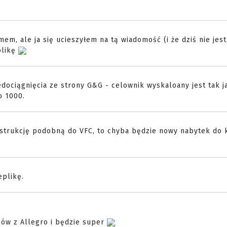
em, ale ja się ucieszyłem na tą wiadomość (i że dziś nie jest
plikę
dociągnięcia ze strony G&G - celownik wyskaloany jest tak j
o 1000.
strukcję podobną do VFC, to chyba będzie nowy nabytek do k
eplikę.
ów z Allegro i będzie super