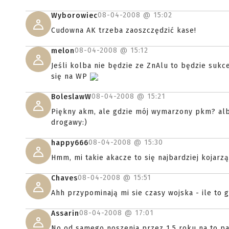
08-04-2008 @
15:02
Wyborowiec
Cudowna AK trzeba zaoszczędzić kase!
08-04-2008 @
15:12
melon
Jeśli kolba nie będzie ze ZnAlu to będzie suk
się na WP
08-04-2008 @
15:21
BoleslawW
Piękny akm, ale gdzie mój wymarzony pkm? al
drogawy:)
08-04-2008 @
15:30
happy666
Hmm, mi takie akacze to się najbardziej kojarzą
08-04-2008 @
15:51
Chaves
Ahh przypominają mi sie czasy wojska - ile t
08-04-2008 @
17:01
Assarin
No od samego noszenia przez 1,5 roku na to p