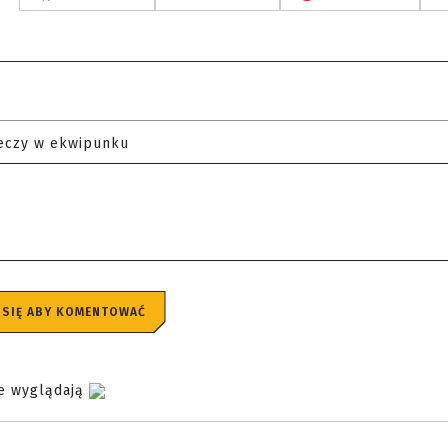
eczy w ekwipunku
 SIĘ ABY KOMENTOWAĆ
ie wyglądają