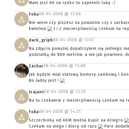
Mało jest AK na rynku to zapełnili lukę :/
08-04-2008 @
13:06
Foka
Nie wiem czy piszesz na poważnie czy z sarkazm
kwietnia
) i z niecierpliwością czekam na re
08-04-2008 @
13:07
dark_griph
Na zdjęciu powyżej dopatrzyłem się jednego nie
podziałką do 800 metrów, a nie jak powinien, d
08-04-2008 @
13:08
Zachar
Jak będzie miał stalową komorę zamkową i kon
Bo ładny jest !
08-04-2008 @
13:50
trajant
Na to czekałem z niecierpliwością czekam na r
08-04-2008 @
14:21
Foka
Szczerbinkę od AKM można kupić na Allegro
Czekam na niego i biorę od razu
Pare dodatk