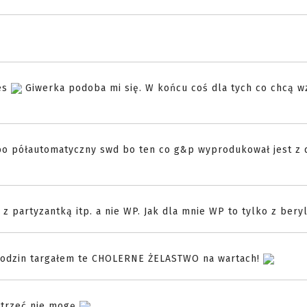
ces
Giwerka podoba mi się. W końcu coś dla tych co chcą 
bo półautomatyczny swd bo ten co g&p wyprodukował jest z 
 z partyzantką itp. a nie WP. Jak dla mnie WP to tylko z bery
o godzin targałem te CHOLERNE ŻELASTWO na wartach!
atrzeć nie mogę