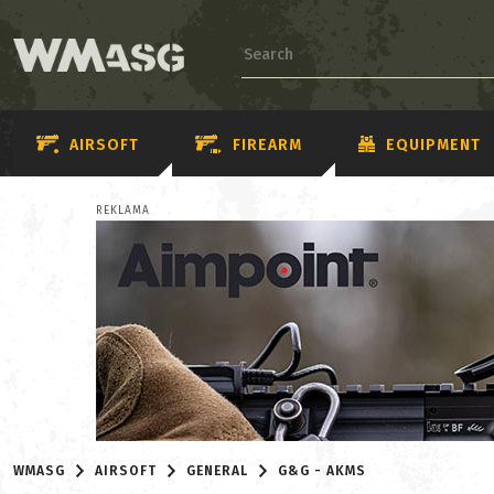
AIRSOFT
FIREARM
EQUIPMENT
REKLAMA
WMASG
AIRSOFT
GENERAL
G&G - AKMS