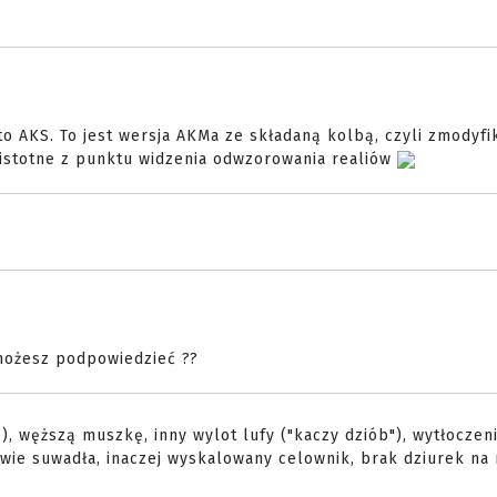
 to AKS. To jest wersja AKMa ze składaną kolbą, czyli zmodyf
ą istotne z punktu widzenia odwzorowania realiów
możesz podpowiedzieć ??
, węższą muszkę, inny wylot lufy ("kaczy dziób"), wytłoczen
wie suwadła, inaczej wyskalowany celownik, brak dziurek na 