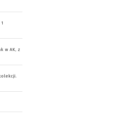
 1
ak w AK, z
olekcji.