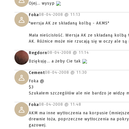
Ojej... wysyp
08-04-2008 @
11:13
Foka
"wersja AK ze składaną kolbą - AKMS"
Mała nieścisłość. Wersja AK ze składaną kolbą
AK. Różnice może nie rzucają się w oczy ale s
08-04-2008 @
11:14
Regdorn
Dziękuję... a żeby Cie tak
08-04-2008 @
11:30
Cement
Foka @
$3
Szukałem szczegółów ale nie bardzo je widzę 
08-04-2008 @
11:48
Foka
AKM ma inne wytłoczenia na korpusie (mniejsze)
drewnie łoża, poprzeczne wytłoczenia na pokry
gazowej.