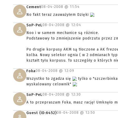
08-04-2008 @
11:54
Cement
No fakt teraz zauważyłem Dzięki
08-04-2008 @
12:04
SoP-PeL
Noo i w samem mechanice są różnice.
Podstawowy to zmniejszenie podrzutu przez z
Po drugie korpusy AKM są tłoczone a AK frezowa
kolba. Nowy selekor ognia ( w 2 odmianach typ 
kształt tyłu korpusu. To szczegóły o których ni
08-04-2008 @
12:09
Foka
Wszystko to zgadza się
tylko o "szczerbinka
wyskalowany celownik"
08-04-2008 @
12:30
SoP-PeL
A to przepraszam Foka, masz rację! Umknęło mi
08-04-2008 @
12:50
Guest (ID:6452)