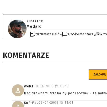
REDAKTOR
Medard
2028
materiałów
3765
komentarzy
4
rz
KOMENTARZE
ZALOGUJ
08-04-2008 @
10:58
WeRT
Nad drewnami trzeba by popracować - za ładn
08-04-2008 @
11:01
SoP-PeL