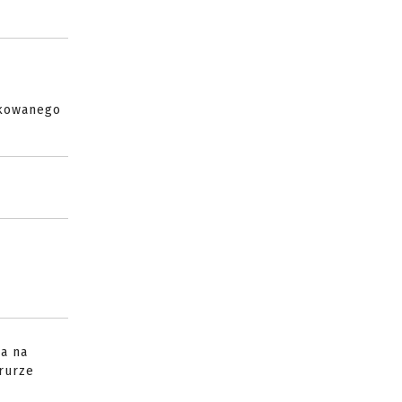
ikowanego
ia na
rurze