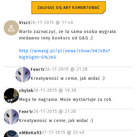
ZALOGUJ SIĘ ABY KOMENTOWAĆ
26-11-2015 @
17:40
Visct
Warto zaznaczyć, że ta sama osoba wygrała
niedawno inny konkurs od G&G ;)
http://wmasg.pl/pl/news/show/667484?
highlight=G%26G
26-11-2015 @
21:28
Fenr1r
Kreatywność w cenie, jak widać :)
26-11-2015 @
19:38
chylek
Mega te nagrania. Może wystartuje za rok.
26-11-2015 @
21:28
Fenr1r
Kreatywność w cenie, jak widać :)
27-11-2015 @
22:40
eMBeKa93