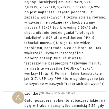
najpopularniejszej amunicji 9X19, 9x18,
7,62x39, 7,62x54R, 5,45x39, 5,56x45, 7,62x51
bo jest najtańsza i często pochodzi... z
zapasów wojskowych :) Oczywiście są również
w użyciu inne rodzaje jak choćby słynny
mauser 7,92x57 lub browning 7,65x17 ale
chyba nikt nie będzie ganiał "zielonych
ludzików" z G98 albo waltherem PPK :)
(chociaż może... :)). Więc tu nie widzę
problemu, naprawdę. A co do broni to i tak
większość używa tej "szczególnie
niebezpiecznej" tyle, że w wersji
"szczególnie bezpiecznej" (głównie mam tu
na myśli te wszystkie T-GUN-y, "jacky",
worksy-11 itp :)) Pomijam takie konstrukcje
jak G17, USP czy P99 które są identyczne jak
te używane w naszych "resortach siłowych" :)
28-04-2016 @
10:41
czortkot
Gulo, poszperaj sobie, to zobaczysz jakie jaja
były w Iraku z samą tylko amunicją 5,56, gdy