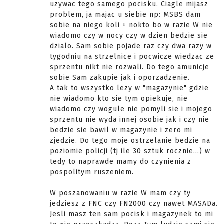
uzywac tego samego pocisku. Ciagle mijasz
problem, ja majac u siebie np: MSBS dam
sobie na niego koli + nokto bo w razie W nie
wiadomo czy w nocy czy w dzien bedzie sie
dzialo. Sam sobie pojade raz czy dwa razy w
tygodniu na strzelnice i pocwicze wiedzac ze
sprzentu nikt nie rozwali. Do tego amunicje
sobie Sam zakupie jak i oporzadzenie.
A tak to wszystko lezy w "magazynie" gdzie
nie wiadomo kto sie tym opiekuje, nie
wiadomo czy wogule nie pomyli sie i mojego
sprzentu nie wyda innej osobie jak i czy nie
bedzie sie bawil w magazynie i zero mi
zjedzie. Do tego moje ostrzelanie bedzie na
poziomie policji (tj ile 30 sztuk rocznie...) w
tedy to naprawde mamy do czynienia z
pospolitym ruszeniem.
W poszanowaniu w razie W mam czy ty
jedziesz z FNC czy FN2000 czy nawet MASADa.
Jesli masz ten sam pocisk i magazynek to mi