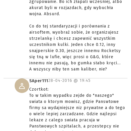
zgrupowanie. Bo ich złapali wcześniej, albo
akurat byli w rozjazdach, gdy wybuchła
wojna. Absurd.
Co do tej standaryzacji i porównania z
airsoftem, wyobraź sobie, że organizujesz
strzelankę i chcesz zapewnić wszystkim
uczestnikom kulki. Jeden chce 0.12, inny
snajperskie 0.30, jeszcze innemu Rocketsy
się tną w lufie, więc prosi o G&G, które
innemu nie pasują, bo gumka słabo kręci...
A wszyscy niby ten sam kaliber, nie?
28-04-2016 @
19:45
SAper111
Czortkot:
To w takim wypadku zejde do "naszego"
swiata o ktorym mowisz, gdzie Panswtowe
firmy sa wydajniejsze niz prywatne a do tego
o wiele lepiej zarzadzane. Gdzie najlepsi
lekaze z calego swiata pracuja w
Panstwowych szpitalach, a przestepcy nie