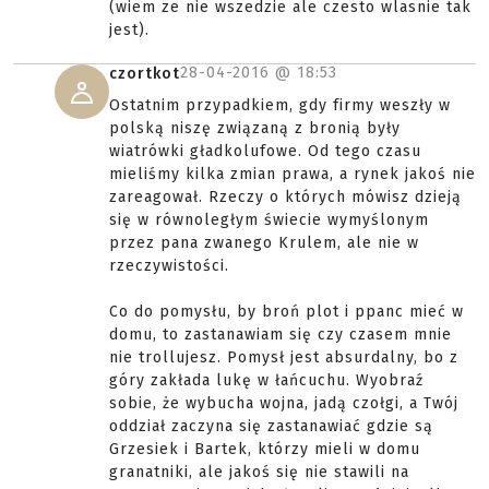
(wiem ze nie wszedzie ale czesto wlasnie tak
jest).
28-04-2016 @
18:53
czortkot
Ostatnim przypadkiem, gdy firmy weszły w
polską niszę związaną z bronią były
wiatrówki gładkolufowe. Od tego czasu
mieliśmy kilka zmian prawa, a rynek jakoś nie
zareagował. Rzeczy o których mówisz dzieją
się w równoległym świecie wymyślonym
przez pana zwanego Krulem, ale nie w
rzeczywistości.
Co do pomysłu, by broń plot i ppanc mieć w
domu, to zastanawiam się czy czasem mnie
nie trollujesz. Pomysł jest absurdalny, bo z
góry zakłada lukę w łańcuchu. Wyobraź
sobie, że wybucha wojna, jadą czołgi, a Twój
oddział zaczyna się zastanawiać gdzie są
Grzesiek i Bartek, którzy mieli w domu
granatniki, ale jakoś się nie stawili na