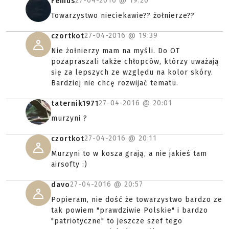
27-04-2016 @
19:20
Femus
Towarzystwo nieciekawie?? żołnierze??
27-04-2016 @
19:39
czortkot
Nie żołnierzy mam na myśli. Do OT
pozapraszali także chłopców, którzy uważają
się za lepszych ze względu na kolor skóry.
Bardziej nie chcę rozwijać tematu.
27-04-2016 @
20:01
taternik1971
murzyni ?
27-04-2016 @
20:11
czortkot
Murzyni to w kosza grają, a nie jakieś tam
airsofty :)
27-04-2016 @
20:57
davo
Popieram, nie dość że towarzystwo bardzo ze
tak powiem "prawdziwie Polskie" i bardzo
"patriotyczne" to jeszcze szef tego