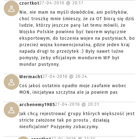
27-04-2016 @
20:17
czortkot
Nie, nie mam na myśli dowódców, ani polityków,
choć troszkę mnie śmieszy, że za OT biorą się dziś
ludzie, którzy jeszcze parę lat temu mówili, że
Wojsko Polskie powinno być tworem wyłącznie
eksportowym, do toczenia wojen na pustyniach, bo
przecież wojna konwencjonalna, gdzie jeden kraj
napada drugi to przeżytek :) Były nawet luźne
pomysły, żeby oficjalnym mundurem WP był
mundur pustynny.
27-04-2016 @
20:24
Wermacht
Coś jakoś ostatnio opadło moje zaufanie wobec
MON, inicjatywa szczytna ale ja powiem pas
27-04-2016 @
20:31
archenemy1985
Jak chcą rejestrować grupy których większość jest
stricte założone tak po prostu , działają
nieoficjalnie? Pożyjemy zobaczymy.
27-04-2016 @
21:31