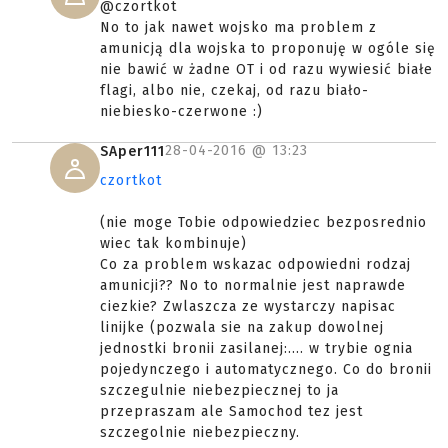
@czortkot
No to jak nawet wojsko ma problem z
amunicją dla wojska to proponuję w ogóle się
nie bawić w żadne OT i od razu wywiesić białe
flagi, albo nie, czekaj, od razu biało-
niebiesko-czerwone :)
28-04-2016 @
13:23
SAper111
czortkot
(nie moge Tobie odpowiedziec bezposrednio
wiec tak kombinuje)
Co za problem wskazac odpowiedni rodzaj
amunicji?? No to normalnie jest naprawde
ciezkie? Zwlaszcza ze wystarczy napisac
linijke (pozwala sie na zakup dowolnej
jednostki bronii zasilanej:.... w trybie ognia
pojedynczego i automatycznego. Co do bronii
szczegulnie niebezpiecznej to ja
przepraszam ale Samochod tez jest
szczegolnie niebezpieczny.