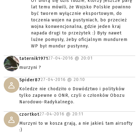
OT biorą się dziś ludzie, którzy jeszcze parę
lat temu mówili, że Wojsko Polskie powinno
być tworem wyłącznie eksportowym, do
toczenia wojen na pustyniach, bo przecież
wojna konwencjonalna, gdzie jeden kraj
napada drugi to przeżytek :) Były nawet
luźne pomysły, żeby oficjalnym mundurem
WP był mundur pustynny.
27-04-2016 @
20:01
taternik1971
murzyni ?
27-04-2016 @
20:10
Spider87
Koledze nie chodziło o Dowództwo i polityków
tylko zapewne o ONR, czyli o członków Obozu
Narodowo-Radykalnego.
27-04-2016 @
20:11
czortkot
Murzyni to w kosza grają, a nie jakieś tam airsofty
:)