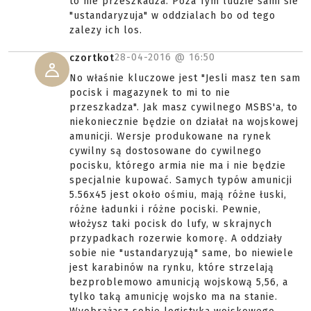
to nie przeszkadza. Poza Tym ludzie sami sie
"ustandaryzuja" w oddzialach bo od tego
zalezy ich los.
28-04-2016 @
16:50
czortkot
No właśnie kluczowe jest "Jesli masz ten sam
pocisk i magazynek to mi to nie
przeszkadza". Jak masz cywilnego MSBS'a, to
niekoniecznie będzie on działał na wojskowej
amunicji. Wersje produkowane na rynek
cywilny są dostosowane do cywilnego
pocisku, którego armia nie ma i nie będzie
specjalnie kupować. Samych typów amunicji
5.56x45 jest około ośmiu, mają różne łuski,
różne ładunki i różne pociski. Pewnie,
włożysz taki pocisk do lufy, w skrajnych
przypadkach rozerwie komorę. A oddziały
sobie nie "ustandaryzują" same, bo niewiele
jest karabinów na rynku, które strzelają
bezproblemowo amunicją wojskową 5,56, a
tylko taką amunicję wojsko ma na stanie.