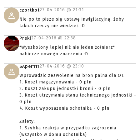
27-04-2016 @
21:31
czortkot
Nie po to pisze się ustawę inwigilacyjną, żeby
takich rzeczy nie wiedzieć :D
27-04-2016 @
22:38
Preki
"Wyszkolony lepiej niż nie jeden żołnierz"
nabierze nowego znaczenia :D
27-04-2016 @
23:10
SAper111
Wprowadzic zezwolenie na bron palna dla OT:
1. Koszt magazynowania - 0 pln
2. Koszt zakupu jednostki bronii - 0 pln
3. Koszt utrzymania stanu technicznego jednostki -
0 pln
4. Koszt wyposazenia ochotnika - 0 pln
Zalety:
1. Szybka reakcja w przypadku zagrozenia
(wszystko w domu ochotnika)