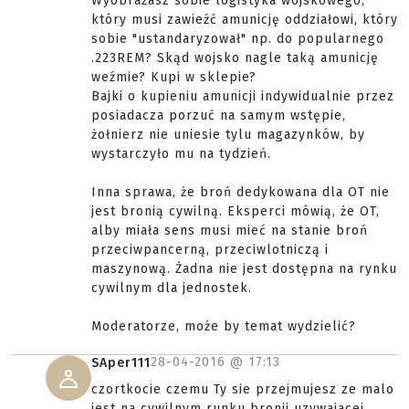
Wyobrażasz sobie logistyka wojskowego,
który musi zawieźć amunicję oddziałowi, który
sobie "ustandaryzował" np. do popularnego
.223REM? Skąd wojsko nagle taką amunicję
weźmie? Kupi w sklepie?
Bajki o kupieniu amunicji indywidualnie przez
posiadacza porzuć na samym wstępie,
żołnierz nie uniesie tylu magazynków, by
wystarczyło mu na tydzień.
Inna sprawa, że broń dedykowana dla OT nie
jest bronią cywilną. Eksperci mówią, że OT,
alby miała sens musi mieć na stanie broń
przeciwpancerną, przeciwlotniczą i
maszynową. Żadna nie jest dostępna na rynku
cywilnym dla jednostek.
Moderatorze, może by temat wydzielić?
28-04-2016 @
17:13
SAper111
czortkocie czemu Ty sie przejmujesz ze malo
jest na cywilnym runku bronii uzywajacej