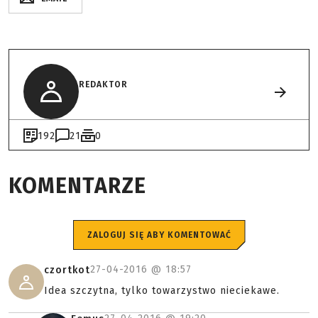
REDAKTOR
192
21
0
KOMENTARZE
ZALOGUJ SIĘ ABY KOMENTOWAĆ
27-04-2016 @
18:57
czortkot
Idea szczytna, tylko towarzystwo nieciekawe.