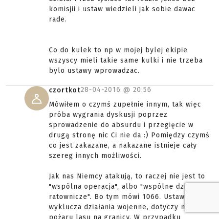
komisjii i ustaw wiedzieli jak sobie dawac
rade.
Co do kulek to np w mojej bylej ekipie
wszyscy mieli takie same kulki i nie trzeba
bylo ustawy wprowadzac.
28-04-2016 @
20:56
czortkot
Mówiłem o czymś zupełnie innym, tak więc
próba wygrania dyskusji poprzez
sprowadzenie do absurdu i przegięcie w
drugą stronę nic Ci nie da :) Pomiędzy czymś
co jest zakazane, a nakazane istnieje cały
szereg innych możliwości.
Jak nas Niemcy atakują, to raczej nie jest to
"wspólna operacja", albo "wspólne działanie
ratownicze". Bo tym mówi 1066. Ustawa
wyklucza działania wojenne, dotyczy np.
pożaru lasu na granicy. W przypadku