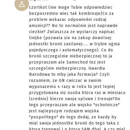
czortkot (nie moge Tobie odpowiedziec
bezposrednio wiec tak kombinuje)Co za
problem wskazac odpowiedni rodzaj
amunicji?? No to normalnie jest naprawde
ciezkie? Zwlaszcza ze wystarczy napisac
linijke (pozwala sie na zakup dowolnej
jednostki bronii zasilanej:.... w trybie ognia
pojedynczego i automatycznego). Co do
bronii szczegulnie niebezpiecznej to ja
przepraszam ale Samochod tez jest
szczegolnie niebezpieczny. Gwardia
Narodowa to niby jaka formacja? Czyli
rozumiem, ze GN cwiczac w swoim
wyposazeniu 4 razy w roku to jest lepiej
przygotowana niz osoba ktora raz w miesiacu
(srednio) bierze swoja spluwe i trenuje?Do
tego przepraszam ale wojsko "ochotnicze"
jest najlepszym rodzajem wojska
"pospolitego" do tego dodaj, ze kazdy by
mial swoja jednostke bronii do tego taka z
ktora trenowal i o ktora SAM dbal. A czy mial