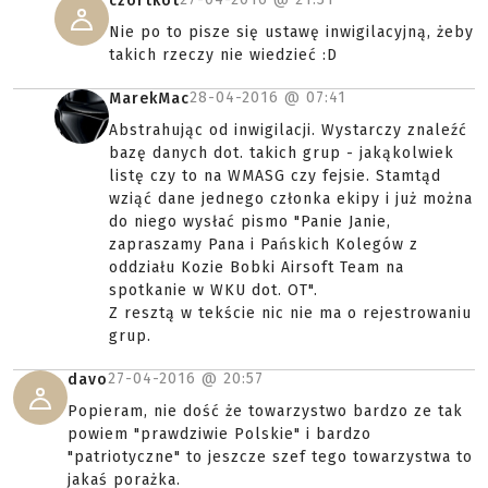
czortkot
Nie po to pisze się ustawę inwigilacyjną, żeby
takich rzeczy nie wiedzieć :D
28-04-2016 @
07:41
MarekMac
Abstrahując od inwigilacji. Wystarczy znaleźć
bazę danych dot. takich grup - jakąkolwiek
listę czy to na WMASG czy fejsie. Stamtąd
wziąć dane jednego członka ekipy i już można
do niego wysłać pismo "Panie Janie,
zapraszamy Pana i Pańskich Kolegów z
oddziału Kozie Bobki Airsoft Team na
spotkanie w WKU dot. OT".
Z resztą w tekście nic nie ma o rejestrowaniu
grup.
27-04-2016 @
20:57
davo
Popieram, nie dość że towarzystwo bardzo ze tak
powiem "prawdziwie Polskie" i bardzo
"patriotyczne" to jeszcze szef tego towarzystwa to
jakaś porażka.