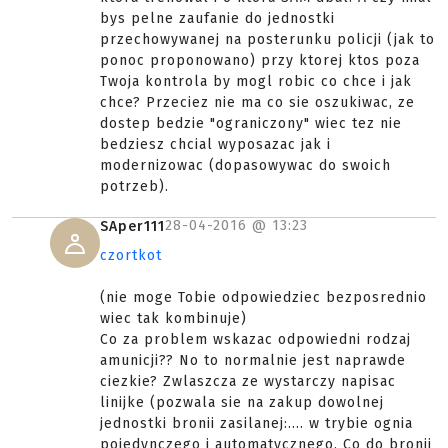
bys pelne zaufanie do jednostki
przechowywanej na posterunku policji (jak to
ponoc proponowano) przy ktorej ktos poza
Twoja kontrola by mogl robic co chce i jak
chce? Przeciez nie ma co sie oszukiwac, ze
dostep bedzie "ograniczony" wiec tez nie
bedziesz chcial wyposazac jak i
modernizowac (dopasowywac do swoich
potrzeb).
28-04-2016 @
13:23
SAper111
czortkot
(nie moge Tobie odpowiedziec bezposrednio
wiec tak kombinuje)
Co za problem wskazac odpowiedni rodzaj
amunicji?? No to normalnie jest naprawde
ciezkie? Zwlaszcza ze wystarczy napisac
linijke (pozwala sie na zakup dowolnej
jednostki bronii zasilanej:.... w trybie ognia
pojedynczego i automatycznego. Co do bronii