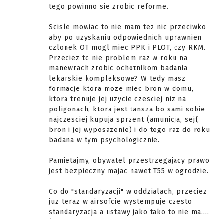
tego powinno sie zrobic reforme.
Scisle mowiac to nie mam tez nic przeciwko
aby po uzyskaniu odpowiednich uprawnien
czlonek OT mogl miec PPK i PLOT, czy RKM.
Przeciez to nie problem raz w roku na
manewrach zrobic ochotnikom badania
lekarskie kompleksowe? W tedy masz
formacje ktora moze miec bron w domu,
ktora trenuje jej uzycie czesciej niz na
poligonach, ktora jest tansza bo sami sobie
najczesciej kupuja sprzent (amunicja, sejf,
bron i jej wyposazenie) i do tego raz do roku
badana w tym psychologicznie.
Pamietajmy, obywatel przestrzegajacy prawo
jest bezpieczny majac nawet T55 w ogrodzie.
Co do "standaryzacji" w oddzialach, przeciez
juz teraz w airsofcie wystempuje czesto
standaryzacja a ustawy jako tako to nie ma....