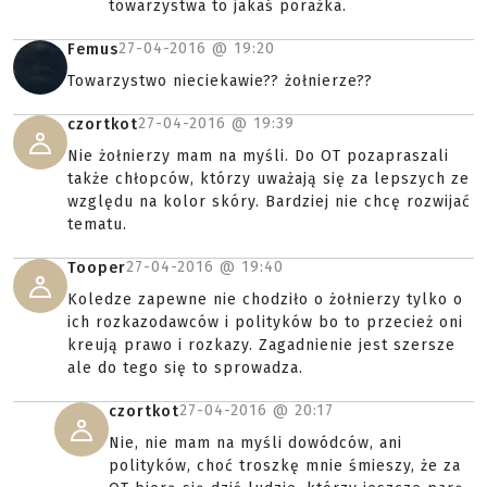
towarzystwa to jakaś porażka.
27-04-2016 @
19:20
Femus
Towarzystwo nieciekawie?? żołnierze??
27-04-2016 @
19:39
czortkot
Nie żołnierzy mam na myśli. Do OT pozapraszali
także chłopców, którzy uważają się za lepszych ze
względu na kolor skóry. Bardziej nie chcę rozwijać
tematu.
27-04-2016 @
19:40
Tooper
Koledze zapewne nie chodziło o żołnierzy tylko o
ich rozkazodawców i polityków bo to przecież oni
kreują prawo i rozkazy. Zagadnienie jest szersze
ale do tego się to sprowadza.
27-04-2016 @
20:17
czortkot
Nie, nie mam na myśli dowódców, ani
polityków, choć troszkę mnie śmieszy, że za