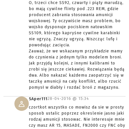
O, trzeci chce SS92, czwarty i piąty marudzą,
bo mają cywilne flinty pod .223 REM, gdzie
producent zabrania stosowania amunicji
wojskowej. Ty oczywiście masz problem, bo
wojsko dysponuje pociskiem natowskim
SS109, którego kapryśne cywilne karabinki
nie ugryzą. Znaczy ugryzą. Niszcząc lufę i
powodując zacięcia.
Zauważ, że we wskazanym przykładzie mamy
do czynienia z jednym tylko modelem broni.
Jak przyjdą kolejni, z innymi kalibrami to
zrobi się jeszcze ciekawiej. Rozwiązania będą
dwa. Albo nakazać każdemu zaopatrzyć się w
taczkę amunicji na cały konflikt, albo rzucić
pomysł w diabły i rozdać broń z magazynu.
28-04-2016 @
15:34
SAper111
czortkot wszystko co mowisz da sie w prosty
sposob ustalic poprzez okreslenie jasno jaki
rodzaj amunicji stosowac. Nie interesuje mnie
czy masz AR 15, MASADE, FN2000 czy FNC oby