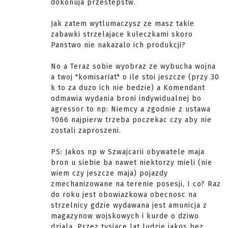
dokonuja przestepstw.
Jak zatem wytlumaczysz ze masz takie
zabawki strzelajace kuleczkami skoro
Panstwo nie nakazalo ich produkcji?
No a Teraz sobie wyobraz ze wybucha wojna
a twoj "komisariat" o ile stoi jeszcze (przy 30
k to za duzo ich nie bedzie) a Komendant
odmawia wydania broni indywidualnej bo
agressor to np: Niemcy a zgodnie z ustawa
1066 najpierw trzeba poczekac czy aby nie
zostali zaproszeni.
PS: Jakos np w Szwajcarii obywatele maja
bron u siebie ba nawet niektorzy mieli (nie
wiem czy jeszcze maja) pojazdy
zmechanizowane na terenie posesji, I co? Raz
do roku jest obowiazkowa obecnosc na
strzelnicy gdzie wydawana jest amunicja z
magazynow wojskowych i kurde o dziwo
dziala. Przez tysiace lat ludzie jakos bez