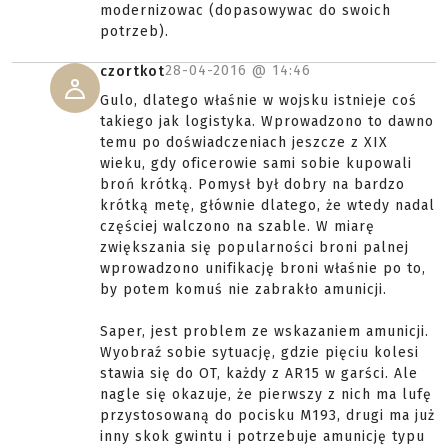
modernizowac (dopasowywac do swoich
potrzeb).
28-04-2016 @
14:46
czortkot
Gulo, dlatego właśnie w wojsku istnieje coś
takiego jak logistyka. Wprowadzono to dawno
temu po doświadczeniach jeszcze z XIX
wieku, gdy oficerowie sami sobie kupowali
broń krótką. Pomysł był dobry na bardzo
krótką metę, głównie dlatego, że wtedy nadal
częściej walczono na szable. W miarę
zwiększania się popularności broni palnej
wprowadzono unifikację broni właśnie po to,
by potem komuś nie zabrakło amunicji.
Saper, jest problem ze wskazaniem amunicji.
Wyobraź sobie sytuację, gdzie pięciu kolesi
stawia się do OT, każdy z AR15 w garści. Ale
nagle się okazuje, że pierwszy z nich ma lufę
przystosowaną do pocisku M193, drugi ma już
inny skok gwintu i potrzebuje amunicję typu