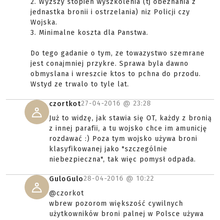
2. Wyzszy stopien wyszkolenia (tj obeznania z
jednastka bronii i ostrzelania) niz Policji czy
Wojska.
3. Minimalne koszta dla Panstwa.
Do tego gadanie o tym, ze towazystwo szemrane
jest conajmniej przykre. Sprawa byla dawno
obmyslana i wreszcie ktos to pchna do przodu.
Wstyd ze trwalo to tyle lat.
27-04-2016 @
23:28
czortkot
Już to widzę, jak stawia się OT, każdy z bronią
z innej parafii, a tu wojsko chce im amunicję
rozdawać :) Poza tym wojsko używa broni
klasyfikowanej jako "szczególnie
niebezpieczna", tak więc pomysł odpada.
28-04-2016 @
10:22
GuloGulo
@czorkot
wbrew pozorom większość cywilnych
użytkowników broni palnej w Polsce używa