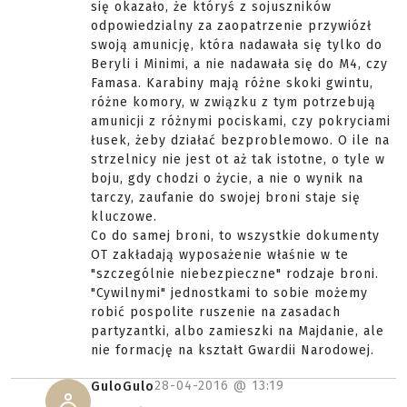
się okazało, że któryś z sojuszników
odpowiedzialny za zaopatrzenie przywiózł
swoją amunicję, która nadawała się tylko do
Beryli i Minimi, a nie nadawała się do M4, czy
Famasa. Karabiny mają różne skoki gwintu,
różne komory, w związku z tym potrzebują
amunicji z różnymi pociskami, czy pokryciami
łusek, żeby działać bezproblemowo. O ile na
strzelnicy nie jest ot aż tak istotne, o tyle w
boju, gdy chodzi o życie, a nie o wynik na
tarczy, zaufanie do swojej broni staje się
kluczowe.
Co do samej broni, to wszystkie dokumenty
OT zakładają wyposażenie właśnie w te
"szczególnie niebezpieczne" rodzaje broni.
"Cywilnymi" jednostkami to sobie możemy
robić pospolite ruszenie na zasadach
partyzantki, albo zamieszki na Majdanie, ale
nie formację na kształt Gwardii Narodowej.
28-04-2016 @
13:19
GuloGulo