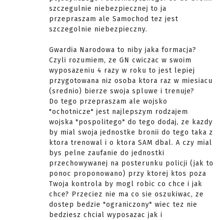
szczegulnie niebezpiecznej to ja
przepraszam ale Samochod tez jest
szczegolnie niebezpieczny.
Gwardia Narodowa to niby jaka formacja?
Czyli rozumiem, ze GN cwiczac w swoim
wyposazeniu 4 razy w roku to jest lepiej
przygotowana niz osoba ktora raz w miesiacu
(srednio) bierze swoja spluwe i trenuje?
Do tego przepraszam ale wojsko
"ochotnicze" jest najlepszym rodzajem
wojska "pospolitego" do tego dodaj, ze kazdy
by mial swoja jednostke bronii do tego taka z
ktora trenowal i o ktora SAM dbal. A czy mial
bys pelne zaufanie do jednostki
przechowywanej na posterunku policji (jak to
ponoc proponowano) przy ktorej ktos poza
Twoja kontrola by mogl robic co chce i jak
chce? Przeciez nie ma co sie oszukiwac, ze
dostep bedzie "ograniczony" wiec tez nie
bedziesz chcial wyposazac jak i