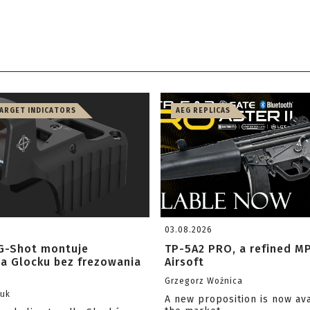
TARGET INDICATORS
AEG REPLICAS
03.08.2026
G-Shot montuje
TP-5A2 PRO, a refined M
na Glocku bez frezowania
Airsoft
Grzegorz Woźnica
zuk
A new proposition is now av