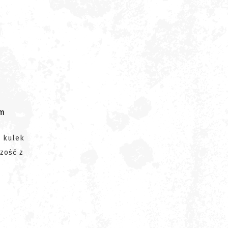
om
n kulek
szość z