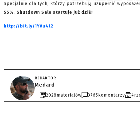
Specjalnie dla tych, którzy potrzebują uzupełnić wyposaż
55%
.
Shutdown Sale startuje już dziś!
http://bit.ly/1YVu4t2
REDAKTOR
Medard
2028
materiałów
3765
komentarzy
4
rz