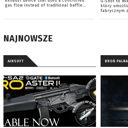
exhaust device that uses a controlled
G-Shot to mi
gas flow instead of traditional baffle...
który umożli
fabrycznym z
NAJNOWSZE
AIRSOFT
BROŃ PALNA