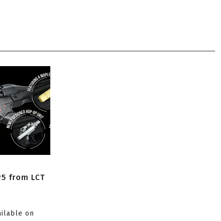
P5 from LCT
ailable on