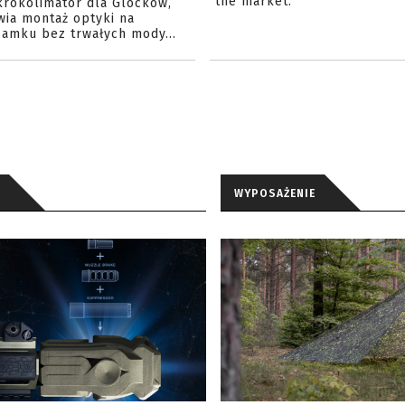
the market.
krokolimator dla Glocków,
wia montaż optyki na
amku bez trwałych mody...
WYPOSAŻENIE