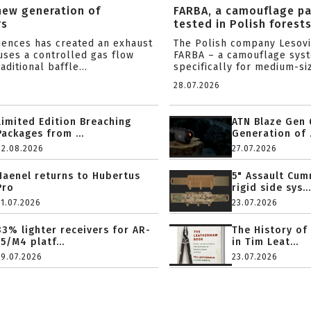
new generation of
FARBA, a camouflage p
rs
tested in Polish forest
ciences has created an exhaust
The Polish company Lesov
uses a controlled gas flow
FARBA – a camouflage sys
aditional baffle...
specifically for medium-siz
28.07.2026
Limited Edition Breaching
ATN Blaze Gen 
Packages from ...
Generation of .
02.08.2026
27.07.2026
Haenel returns to Hubertus
5" Assault Cu
Pro
rigid side sys...
31.07.2026
23.07.2026
33% lighter receivers for AR-
The History of
15/M4 platf...
in Tim Leat...
29.07.2026
23.07.2026