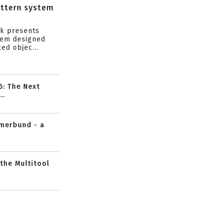
attern system
s
ik presents
tem designed
ed objec...
6: The Next
..
mmerbund - a
 the Multitool