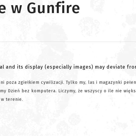
e w Gunfire
al and its display (especially images) may deviate fr
i poza zgiełkiem cywilizacji. Tylko my, las i magazynki pełe
imy Dzień bez komputera. Liczymy, że wszyscy o ile nie więk
w terenie.