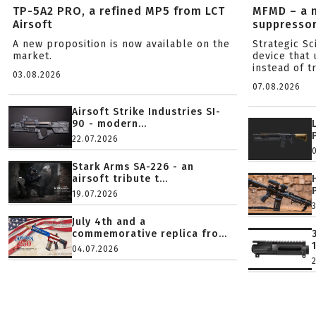
TP-5A2 PRO, a refined MP5 from LCT
MFMD – a 
Airsoft
suppresso
A new proposition is now available on the
Strategic S
market.
device that 
instead of tr
03.08.2026
07.08.2026
Airsoft Strike Industries SI-
90 - modern...
22.07.2026
Stark Arms SA-226 - an
airsoft tribute t...
19.07.2026
July 4th and a
commemorative replica fro...
04.07.2026