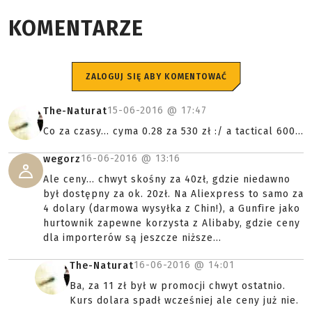
KOMENTARZE
ZALOGUJ SIĘ ABY KOMENTOWAĆ
15-06-2016 @
17:47
The-Naturat
Co za czasy... cyma 0.28 za 530 zł :/ a tactical 600...
16-06-2016 @
13:16
wegorz
Ale ceny... chwyt skośny za 40zł, gdzie niedawno
był dostępny za ok. 20zł. Na Aliexpress to samo za
4 dolary (darmowa wysyłka z Chin!), a Gunfire jako
hurtownik zapewne korzysta z Alibaby, gdzie ceny
dla importerów są jeszcze niższe...
16-06-2016 @
14:01
The-Naturat
Ba, za 11 zł był w promocji chwyt ostatnio.
Kurs dolara spadł wcześniej ale ceny już nie.