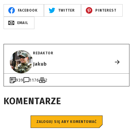
FACEBOOK
TWITTER
PINTEREST
EMAIL
REDAKTOR
Jakub
939
1176
2
KOMENTARZE
ZALOGUJ SIĘ ABY KOMENTOWAĆ