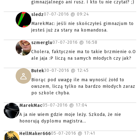
gimnazjalnego ani rusz. I kto tu nie czytał? ;)
07-07-2016 @
09:24
sledz
MarekMac: jeśli nie skończyłeś gimnazjum to
jesteś już za stary na komandosa.
07-07-2016 @
16:58
szmerglu
Cholera, faktycznie ma to takie brzmienie o.O
ale jaja :P liczą na samych młodych czy jak?
30-07-2016 @
12:45
Bułek
Biorąc pod uwagę ile ma wynosić żołd to
owszem, liczą tylko na bardzo młodych zaraz
po szkole chyba.
05-07-2016 @
17:04
MarekMac
A ja nie wiem gdzie moje leży. Szkoda, że nie
honorują dyplomu magistra...
05-07-2016 @
17:41
HellMaker666