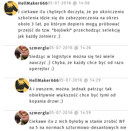
05-07-2016 @
14:06
HellMaker666
I ciekawe ilu chętnych doczyta, że po ukończeniu
szkolenia idzie się do zabezpieczenia na okres
około 3 lat, po którym dopiero mogą próbować
przejść do tzw. "bojówki" przechodząc selekcję
jak każdy żołnierz ;)
05-07-2016 @
14:26
szmerglu
Siedząc w logistyce można się też wiele
nauczyć ;) Chyba, że każdy chce być od razu
operejtor ;)
05-07-2016 @
14:29
HellMaker666
A i owszem, można. Jednak patrząc tak
obiektywnie większość chce być tymi od
kopania drzwi ;)
05-07-2016 @
14:59
szmerglu
Ciekawe ilu z nich byłoby w stanie zrobić WF
na 5 na normach szturmowo-desantowych nie