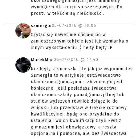
ukończonego gimnazjum jest minimalny
wymogiem dla korpusu szeregowych. Po
prostu w tekście są nieścisłości.
05-07-2016 @
19:06
szmerglu
Czytać się nawet nie chciało bo w
zamieszczonym tekście jest już wzmianka o
innym wykształceniu ;) hejty hejty :P
06-07-2016 @
17:40
MarekMac
Nie hejty, a śmieszki, ale jak już wspomniałeś
Szmerglu to w artykule jest:Świadectwo
ukończenia gimnazjum – złożenie go jest
konieczne. Jeśli posiadasz świadectwa
ukończenia szkoły ponadgimnazjalnej lub
studiów wyższych również dołącz je do
wniosku lub przedstaw w trakcie rozmowy
kwalifikacyjnej, będą one przydatne do
ustalenia Twoich kwalifikacji.Czyli kwit z
gimnazjum jest obowiązkowy, a reszta
opcjonalna i pomocna, ale bez świadectwa