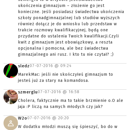
ukończenia gimnazjum – złożenie go jest
konieczne. Jeśli posiadasz świadectwa ukończenia
szkoły ponadgimnazjalnej lub studiów wyższych
również dołącz je do wniosku lub przedstaw w
trakcie rozmowy kwalifikacyjnej, będą one
przydatne do ustalenia Twoich kwalifikacji.Czyli
kwit z gimnazjum jest obowiązkowy, a reszta
opcjonalna i pomocna, ale bez świadectwa
gimnazjalnego ani rusz. I kto tu nie czytał? ;)
07-07-2016 @
09:24
sledz
MarekMac: jeśli nie skończyłeś gimnazjum to
jesteś już za stary na komandosa.
07-07-2016 @
16:58
szmerglu
Cholera, faktycznie ma to takie brzmienie o.O ale
jaja :P liczą na samych młodych czy jak?
07-07-2016 @
20:20
W2o
W dodatku młodzi muszą się śpieszyć, bo do w