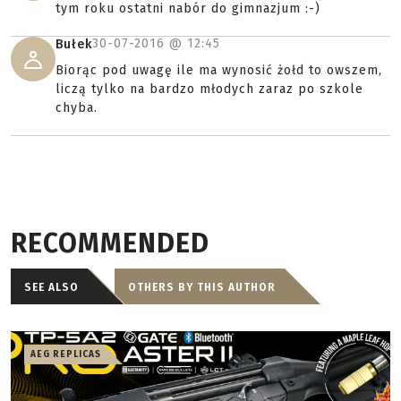
tym roku ostatni nabór do gimnazjum :-)
30-07-2016 @
12:45
Bułek
Biorąc pod uwagę ile ma wynosić żołd to owszem,
liczą tylko na bardzo młodych zaraz po szkole
chyba.
RECOMMENDED
SEE ALSO
OTHERS BY THIS AUTHOR
AEG REPLICAS