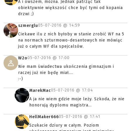
A i owszem, można. Jednak patrząc tak
obiektywnie większość chce być tymi od kopania
drzwi ;)
05-07-2016 @
14:59
szmerglu
Ciekawe ilu z nich byłoby w stanie zrobić WF na 5
na normach szturmowo-desantowych nie mówiąc
już o całym WF dla spejcalsów.
05-07-2016 @
17:00
W2o
Nie mam świadectwa ukończenia gimnazjum i
raczej już nie będę miał....
:-)
05-07-2016 @
17:04
MarekMac
A ja nie wiem gdzie moje leży. Szkoda, że nie
honorują dyplomu magistra...
05-07-2016 @
17:41
HellMaker666
Szukacie dziury w całym. Poziom