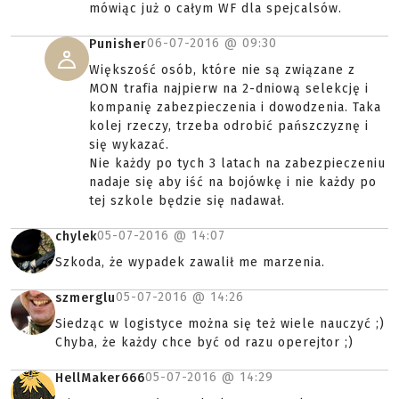
mówiąc już o całym WF dla spejcalsów.
06-07-2016 @
09:30
Punisher
Większość osób, które nie są związane z
MON trafia najpierw na 2-dniową selekcję i
kompanię zabezpieczenia i dowodzenia. Taka
kolej rzeczy, trzeba odrobić pańszczyznę i
się wykazać.
Nie każdy po tych 3 latach na zabezpieczeniu
nadaje się aby iść na bojówkę i nie każdy po
tej szkole będzie się nadawał.
05-07-2016 @
14:07
chylek
Szkoda, że wypadek zawalił me marzenia.
05-07-2016 @
14:26
szmerglu
Siedząc w logistyce można się też wiele nauczyć ;)
Chyba, że każdy chce być od razu operejtor ;)
05-07-2016 @
14:29
HellMaker666