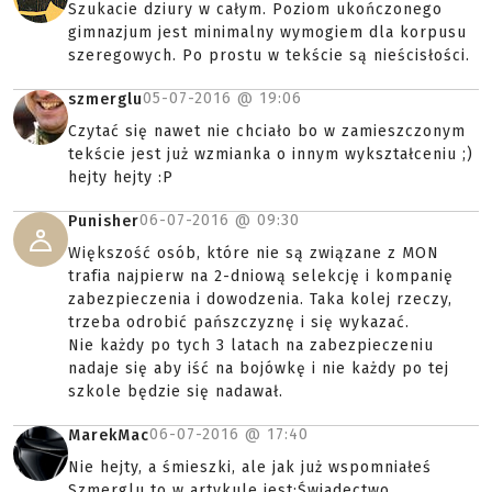
Szukacie dziury w całym. Poziom ukończonego
gimnazjum jest minimalny wymogiem dla korpusu
szeregowych. Po prostu w tekście są nieścisłości.
05-07-2016 @
19:06
szmerglu
Czytać się nawet nie chciało bo w zamieszczonym
tekście jest już wzmianka o innym wykształceniu ;)
hejty hejty :P
06-07-2016 @
09:30
Punisher
Większość osób, które nie są związane z MON
trafia najpierw na 2-dniową selekcję i kompanię
zabezpieczenia i dowodzenia. Taka kolej rzeczy,
trzeba odrobić pańszczyznę i się wykazać.
Nie każdy po tych 3 latach na zabezpieczeniu
nadaje się aby iść na bojówkę i nie każdy po tej
szkole będzie się nadawał.
06-07-2016 @
17:40
MarekMac
Nie hejty, a śmieszki, ale jak już wspomniałeś
Szmerglu to w artykule jest:Świadectwo