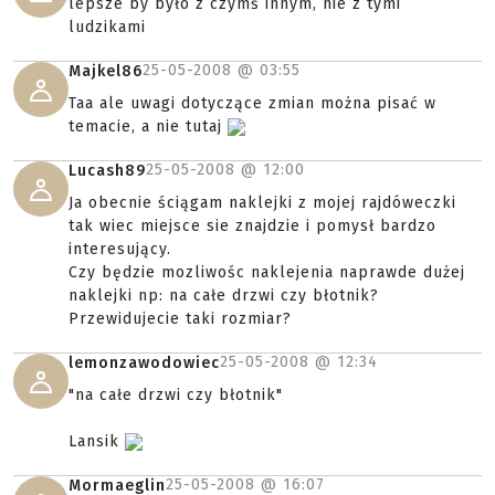
lepsze by było z czymś innym, nie z tymi
ludzikami
25-05-2008 @
03:55
Majkel86
Taa ale uwagi dotyczące zmian można pisać w
temacie, a nie tutaj
25-05-2008 @
12:00
Lucash89
Ja obecnie ściągam naklejki z mojej rajdóweczki
tak wiec miejsce sie znajdzie i pomysł bardzo
interesujący.
Czy będzie mozliwośc naklejenia naprawde dużej
naklejki np: na całe drzwi czy błotnik?
Przewidujecie taki rozmiar?
25-05-2008 @
12:34
lemonzawodowiec
"na całe drzwi czy błotnik"
Lansik
25-05-2008 @
16:07
Mormaeglin