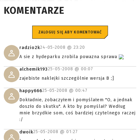
KOMENTARZE
ZALOGUJ SIĘ ABY KOMENTOWAĆ
24-05-2008 @
23:20
radzio2k
A sie z hydeparku zrobila powazna sprawa
25-05-2008 @
00:07
alchemik193
zajebiste naklejki szczególnie wersja B ;]
25-05-2008 @
00:47
happy666
Dokładnie, zobaczyłem i pomyślałem "O, a jednak
doszło do skutku". A kto by pomyślał? Według
mnie brzydkie som, coś bardziej czytelnego raczej
:/
25-05-2008 @
01:27
dwoik