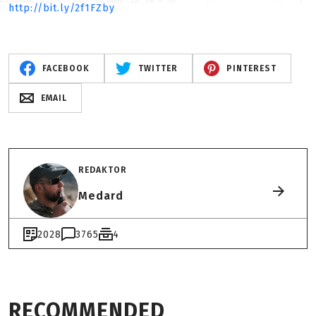
http://bit.ly/2f1FZby
FACEBOOK
TWITTER
PINTEREST
EMAIL
REDAKTOR
Medard
2028
3765
4
RECOMMENDED