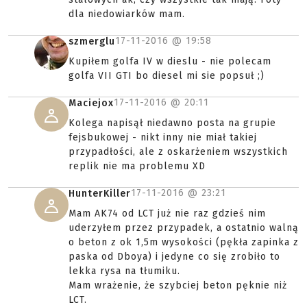
dla niedowiarków mam.
17-11-2016 @
19:58
szmerglu
Kupiłem golfa IV w dieslu - nie polecam
golfa VII GTI bo diesel mi sie popsuł ;)
17-11-2016 @
20:11
Maciejox
Kolega napisął niedawno posta na grupie
fejsbukowej - nikt inny nie miał takiej
przypadłości, ale z oskarżeniem wszystkich
replik nie ma problemu XD
17-11-2016 @
23:21
HunterKiller
Mam AK74 od LCT już nie raz gdzieś nim
uderzyłem przez przypadek, a ostatnio walną
o beton z ok 1,5m wysokości (pękła zapinka z
paska od Dboya) i jedyne co się zrobiło to
lekka rysa na tłumiku.
Mam wrażenie, że szybciej beton pęknie niż
LCT.