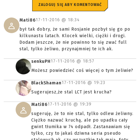
ZALOGUJ SIĘ ABY KOMENTOWAĆ
17-11-2016 @
18:34
Mati86
był tak dobry, że sami Rosjanie pozbył się go po
kilkunastu latach. Klocek wielki, ciężki i drogi.
Dodam jeszcze, że nie powinno to się zwać full
stal, tylko żeliwo, przynajmniej te ich ak.
17-11-2016 @
18:57
senkuPH
Możesz powiedzieć coś więcej o tym żeliwie?
17-11-2016 @
19:23
BlackShaman
Sugerujesz,że stal LCT jest krucha?
17-11-2016 @
19:39
Mati86
sugeruję, że to nie stal, tylko odlew żeliwny.
Ciężko nazwać kruchą, ale po upadku cały
gwint tłumika w 74 odpadł. Zastanawiam się
tylko, czy to jakaś dziwna seria pseudo
stalowych ak, czy wszystkie tak mają. Foty