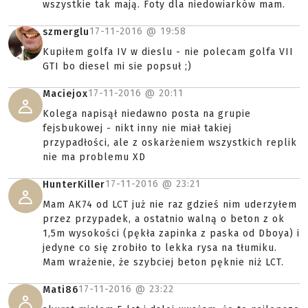
wszystkie tak mają. Foty dla niedowiarków mam.
17-11-2016 @
19:58
szmerglu
Kupiłem golfa IV w dieslu - nie polecam golfa VII
GTI bo diesel mi sie popsuł ;)
17-11-2016 @
20:11
Maciejox
Kolega napisął niedawno posta na grupie
fejsbukowej - nikt inny nie miał takiej
przypadłości, ale z oskarżeniem wszystkich replik
nie ma problemu XD
17-11-2016 @
23:21
HunterKiller
Mam AK74 od LCT już nie raz gdzieś nim uderzyłem
przez przypadek, a ostatnio walną o beton z ok
1,5m wysokości (pękła zapinka z paska od Dboya) i
jedyne co się zrobiło to lekka rysa na tłumiku.
Mam wrażenie, że szybciej beton pęknie niż LCT.
17-11-2016 @
23:22
Mati86