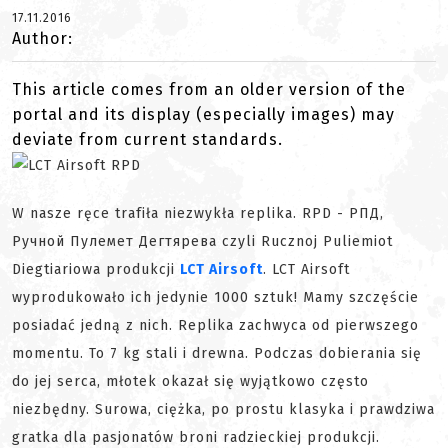
17.11.2016
Author:
This article comes from an older version of the
portal and its display (especially images) may
deviate from current standards.
W nasze ręce trafiła niezwykła replika. RPD - РПД,
Ручной Пулемет Дегтярева czyli Rucznoj Puliemiot
Diegtiariowa produkcji
LCT Airsoft
. LCT Airsoft
wyprodukowało ich jedynie 1000 sztuk! Mamy szczęście
posiadać jedną z nich. Replika zachwyca od pierwszego
momentu. To 7 kg stali i drewna. Podczas dobierania się
do jej serca, młotek okazał się wyjątkowo często
niezbędny. Surowa, ciężka, po prostu klasyka i prawdziwa
gratka dla pasjonatów broni radzieckiej produkcji.