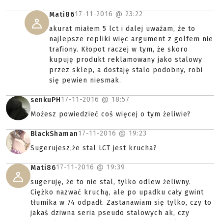
17-11-2016 @
23:22
Mati86
akurat miałem 5 lct i dalej uważam, że to
najlepsze repliki więc argument z golfem nie
trafiony. Kłopot raczej w tym, że skoro
kupuję produkt reklamowany jako stalowy
przez sklep, a dostaję stalo podobny, robi
się pewien niesmak.
17-11-2016 @
18:57
senkuPH
Możesz powiedzieć coś więcej o tym żeliwie?
17-11-2016 @
19:23
BlackShaman
Sugerujesz,że stal LCT jest krucha?
17-11-2016 @
19:39
Mati86
sugeruję, że to nie stal, tylko odlew żeliwny.
Ciężko nazwać kruchą, ale po upadku cały gwint
tłumika w 74 odpadł. Zastanawiam się tylko, czy to
jakaś dziwna seria pseudo stalowych ak, czy