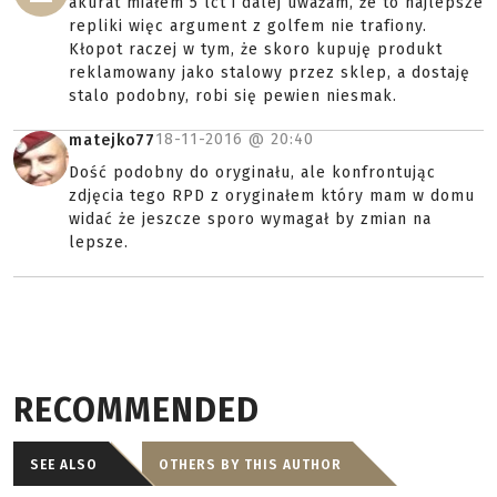
akurat miałem 5 lct i dalej uważam, że to najlepsze
repliki więc argument z golfem nie trafiony.
Kłopot raczej w tym, że skoro kupuję produkt
reklamowany jako stalowy przez sklep, a dostaję
stalo podobny, robi się pewien niesmak.
18-11-2016 @
20:40
matejko77
Dość podobny do oryginału, ale konfrontując
zdjęcia tego RPD z oryginałem który mam w domu
widać że jeszcze sporo wymagał by zmian na
lepsze.
RECOMMENDED
SEE ALSO
OTHERS BY THIS AUTHOR