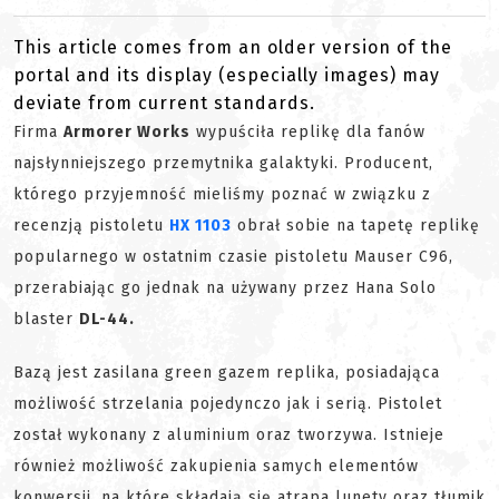
This article comes from an older version of the
portal and its display (especially images) may
deviate from current standards.
Firma
Armorer Works
wypuściła replikę dla fanów
najsłynniejszego przemytnika galaktyki. Producent,
którego przyjemność mieliśmy poznać w związku z
recenzją pistoletu
HX 1103
obrał sobie na tapetę replikę
popularnego w ostatnim czasie pistoletu Mauser C96,
przerabiając go jednak na używany przez Hana Solo
blaster
DL-44.
Bazą jest zasilana green gazem replika, posiadająca
możliwość strzelania pojedynczo jak i serią. Pistolet
został wykonany z aluminium oraz tworzywa. Istnieje
również możliwość zakupienia samych elementów
konwersji, na które składają się atrapa lunety oraz tłumik