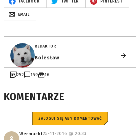
FACEBOOK
TWITTER
PINTEREST
EMAIL
REDAKTOR
Bolesław
252
159
16
KOMENTARZE
ZALOGUJ SIĘ ABY KOMENTOWAĆ
25-11-2016 @
20:33
Wermacht