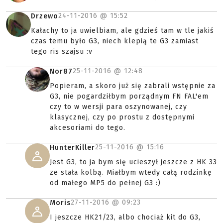
24-11-2016 @
15:52
Drzewo
Kałachy to ja uwielbiam, ale gdzieś tam w tle jakiś
czas temu było G3, niech klepią te G3 zamiast
tego ris szajsu :v
25-11-2016 @
12:48
Nor87
Popieram, a skoro już się zabrali wstępnie za
G3, nie pogardziłbym porządnym FN FAL'em
czy to w wersji para oszynowanej, czy
klasycznej, czy po prostu z dostępnymi
akcesoriami do tego.
25-11-2016 @
15:16
HunterKiller
Jest G3, to ja bym się ucieszył jeszcze z HK 33
ze stała kolbą. Miałbym wtedy całą rodzinkę
od małego MP5 do pełnej G3 :)
27-11-2016 @
09:23
Moris
I jeszcze HK21/23, albo chociaż kit do G3,