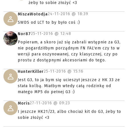
żeby to sobie złożyć <3
24-11-2016 @
18:39
MiszaWołodja
SWDS od LCT to by było coś :)
25-11-2016 @
12:48
Nor87
Popieram, a skoro już się zabrali wstępnie za G3,
nie pogardziłbym porządnym FN FAL'em czy to w
wersji para oszynowanej, czy klasycznej, czy po
prostu z dostępnymi akcesoriami do tego.
25-11-2016 @
15:16
HunterKiller
Jest G3, to ja bym się ucieszył jeszcze z HK 33 ze
stała kolbą. Miałbym wtedy całą rodzinkę od
małego MP5 do pełnej G3 :)
27-11-2016 @
09:23
Moris
I jeszcze HK21/23, albo chociaż kit do G3, żeby to
sobie złożyć <3