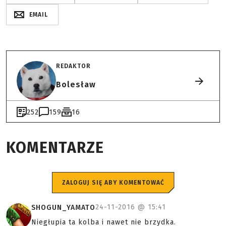
EMAIL
REDAKTOR
Bolesław
252
159
16
KOMENTARZE
ZALOGUJ SIĘ ABY KOMENTOWAĆ
24-11-2016 @
15:41
SHOGUN_YAMATO
Niegłupia ta kolba i nawet nie brzydka.