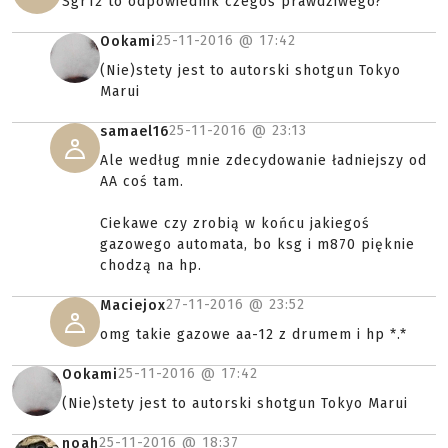
Sgr12 to odpowiednik czegoś prawdziwego?
25-11-2016 @
17:42
Ookami
(Nie)stety jest to autorski shotgun Tokyo
Marui
25-11-2016 @
23:13
samael16
Ale według mnie zdecydowanie ładniejszy od
AA coś tam.
Ciekawe czy zrobią w końcu jakiegoś
gazowego automata, bo ksg i m870 pięknie
chodzą na hp.
27-11-2016 @
23:52
Maciejox
omg takie gazowe aa-12 z drumem i hp *.*
25-11-2016 @
17:42
Ookami
(Nie)stety jest to autorski shotgun Tokyo Marui
25-11-2016 @
18:37
noah