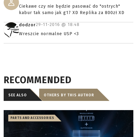
Ciekawe czy nie będzie pasować do "ostrych"
kabur tak samo jak g17 XD Replika za 800zł XD
29-11-2016 @
18:48
dodzor
Wreszcie normalne USP <3
RECOMMENDED
SEE ALSO
OTHERS BY THIS AUTHOR
PARTS AND ACCESSORIES