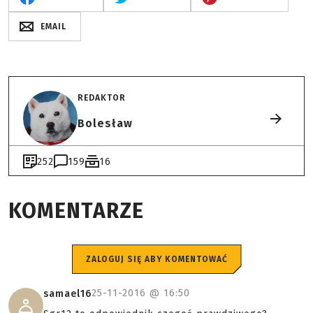
EMAIL
REDAKTOR
Bolesław
252
159
16
KOMENTARZE
ZALOGUJ SIĘ ABY KOMENTOWAĆ
25-11-2016 @
16:50
samael16