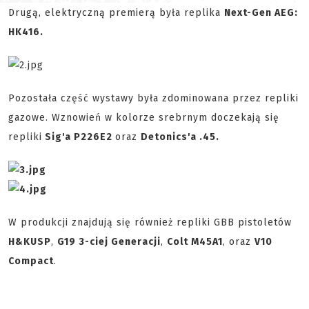
Drugą, elektryczną premierą była replika
Next-Gen AEG:
HK416.
Pozostała część wystawy była zdominowana przez repliki
gazowe. Wznowień w kolorze srebrnym doczekają się
repliki
Sig'a P226E2
oraz
Detonics'a .45.
W produkcji znajdują się również repliki GBB pistoletów
H&K
USP
,
G19 3-ciej Generacji
,
Colt M45A1
, oraz
V10
Compact
.