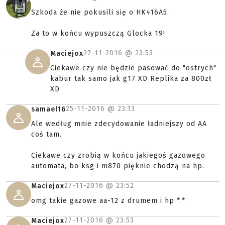
Szkoda że nie pokusili się o HK416A5.
Za to w końcu wypuszczą Glocka 19!
27-11-2016 @
23:53
Maciejox
Ciekawe czy nie będzie pasować do "ostrych"
kabur tak samo jak g17 XD Replika za 800zł
XD
25-11-2016 @
23:13
samael16
Ale według mnie zdecydowanie ładniejszy od AA
coś tam.
Ciekawe czy zrobią w końcu jakiegoś gazowego
automata, bo ksg i m870 pięknie chodzą na hp.
27-11-2016 @
23:52
Maciejox
omg takie gazowe aa-12 z drumem i hp *.*
27-11-2016 @
23:53
Maciejox