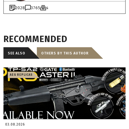
2028
3765
4
RECOMMENDED
SEE ALSO
OTHERS BY THIS AUTHOR
AEG REPLICAS
03.08.2026