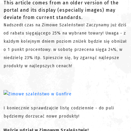
This article comes from an older version of the
portal and its display (especially images) may
deviate from current standards.
Nadszedł czas na Zimowe Szaleństwo! Zaczynamy już dziś
od rabatu sięgającego 25% na wybrane towary! Uwaga - z
każdym kolejnym dniem poziom zniżek będzie się obniżał
o 1 punkt procentowy: w sobotę przecena sięga 24%, w
niedzielę 23% itp. Spieszcie się, by zgarnąć najlepsze
produkty w najlepszych cenach!
I koniecznie sprawdzajcie listę codziennie - do puli
będziemy dorzucać nowe produkty!
Weźcie udział w Zimowym Szaleństwie!