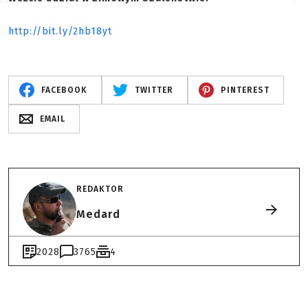
http://bit.ly/2hb18yt
FACEBOOK
TWITTER
PINTEREST
EMAIL
REDAKTOR
Medard
2028
3765
4