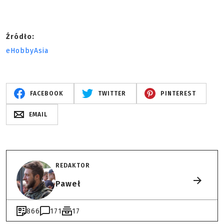
Źródło:
eHobbyAsia
FACEBOOK
TWITTER
PINTEREST
EMAIL
REDAKTOR
Paweł
866
171
17