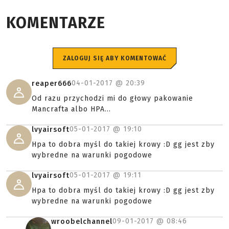
KOMENTARZE
ZALOGUJ SIĘ ABY KOMENTOWAĆ
04-01-2017 @
20:39
reaper666
Od razu przychodzi mi do głowy pakowanie
Mancrafta albo HPA...
05-01-2017 @
19:10
lvyairsoft
Hpa to dobra myśl do takiej krowy :D gg jest zby
wybredne na warunki pogodowe
05-01-2017 @
19:11
lvyairsoft
Hpa to dobra myśl do takiej krowy :D gg jest zby
wybredne na warunki pogodowe
09-01-2017 @
08:46
wroobelchannel