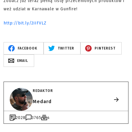
Zobacz już teraz pełną listę przecenionych produktów i
weź udział w Karnawale w Gunfire!
http://bit.ly/2iIFVLZ
FACEBOOK
TWITTER
PINTEREST
EMAIL
REDAKTOR
Medard
2028
3765
4