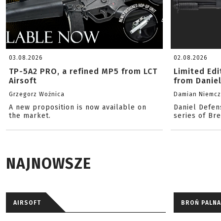
03.08.2026
02.08.2026
TP-5A2 PRO, a refined MP5 from LCT
Limited Ed
Airsoft
from Danie
Grzegorz Woźnica
Damian Niemc
A new proposition is now available on
Daniel Defen
the market.
series of Br
NAJNOWSZE
AIRSOFT
BROŃ PALNA