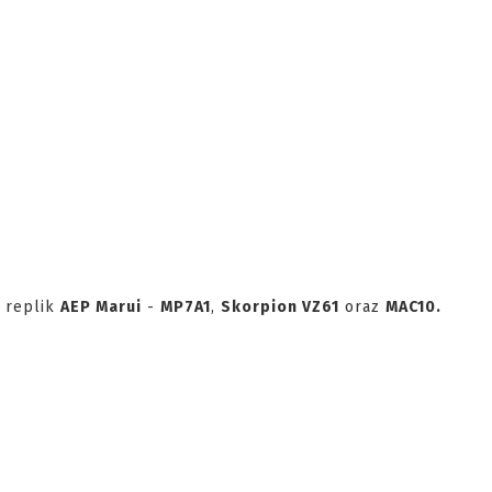
 replik
AEP Marui
-
MP7A1
,
Skorpion VZ61
oraz
MAC10.