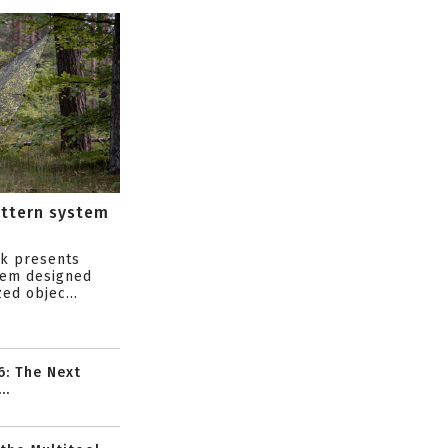
attern system
s
ik presents
tem designed
ed objec...
6: The Next
..