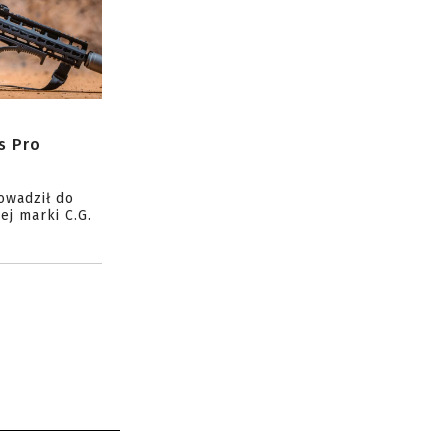
s Pro
owadził do
ej marki C.G.