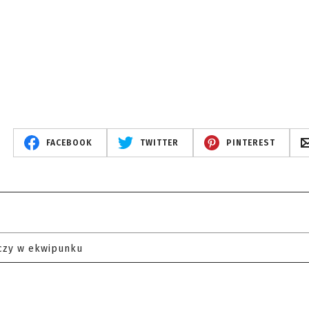
FACEBOOK
TWITTER
PINTEREST
czy w ekwipunku