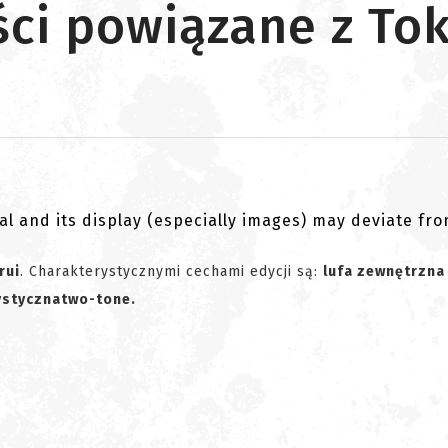
ci powiązane z To
al and its display (especially images) may deviate fr
rui
. Charakterystycznymi cechami edycji są:
lufa zewnętrzna
ystyczna
two-tone.