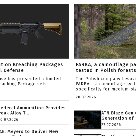
ition Breaching Packages
FARBA, a camouflage p
l Defense
tested in Polish forest
nse has presented a limited
The Polish company Lesov
reaching Package sets.
FARBA – a camouflage sys
specifically for medium-siz
28.07.2026
Federal Ammunition Provides
Peak Alloy T...
ATN Blaze Gen 
Generation of .
20.07.2026
27.07.2026
B.E. Meyers to Deliver New