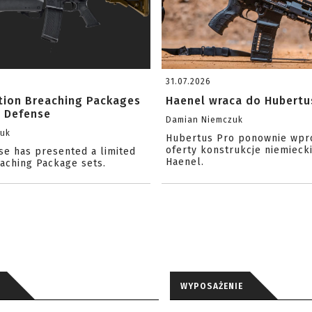
31.07.2026
ition Breaching Packages
Haenel wraca do Hubertu
l Defense
Damian Niemczuk
zuk
Hubertus Pro ponownie wpr
oferty konstrukcje niemiecki
se has presented a limited
Haenel.
eaching Package sets.
WYPOSAŻENIE