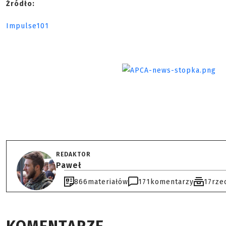
Źródło:
Impulse101
REDAKTOR
Paweł
866
materiałów
171
komentarzy
17
rze