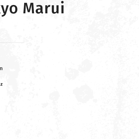
kyo Marui
om
 z