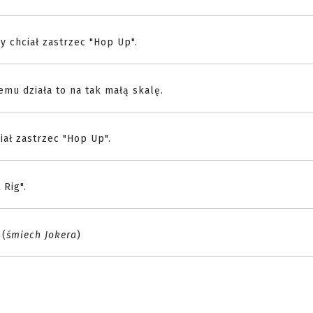
y chciał zastrzec "Hop Up".
mu działa to na tak małą skalę.
iał zastrzec "Hop Up".
 Rig".
 (
śmiech Jokera
)