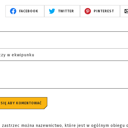
FACEBOOK
TWITTER
PINTEREST
czy w ekwipunku
 SIĘ ABY KOMENTOWAĆ
że zastrzec można nazewnictwo, które jest w ogólnym obiegu o