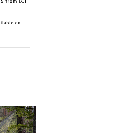
P5 from LCT
ailable on