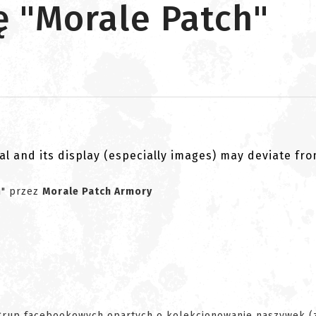
 "Morale Patch"
al and its display (especially images) may deviate fr
h" przez
Morale Patch Armory
grup facebookowych opartych o kolekcjonowanie naszywek (