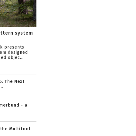
attern system
s
ik presents
tem designed
ed objec...
6: The Next
..
mmerbund - a
 the Multitool