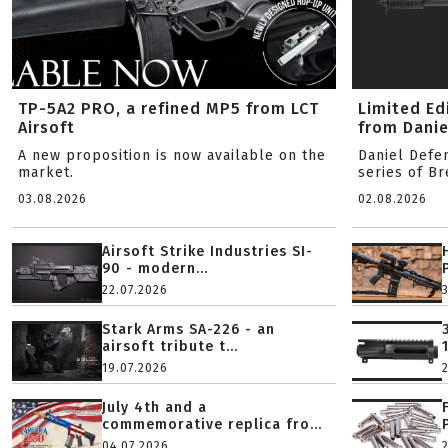
TP-5A2 PRO, a refined MP5 from LCT
Limited Ed
Airsoft
from Danie
A new proposition is now available on the
Daniel Defe
market.
series of B
03.08.2026
02.08.2026
Airsoft Strike Industries SI-
90 - modern...
22.07.2026
Stark Arms SA-226 - an
airsoft tribute t...
19.07.2026
July 4th and a
commemorative replica fro...
04.07.2026