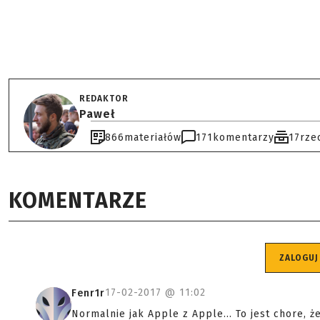
REDAKTOR
Paweł
866
materiałów
171
komentarzy
17
rze
KOMENTARZE
ZALOGUJ
17-02-2017 @
11:02
Fenr1r
Normalnie jak Apple z Apple... To jest chore, 