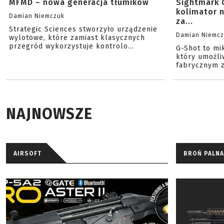
MFMD – nowa generacja tłumików
Sightmark 
kolimator 
Damian Niemczuk
za...
Strategic Sciences stworzyło urządzenie
Damian Niemc
wylotowe, które zamiast klasycznych
przegród wykorzystuje kontrolo...
G-Shot to mi
który umożli
fabrycznym z
NAJNOWSZE
AIRSOFT
BROŃ PALNA