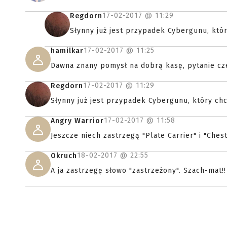
17-02-2017 @
11:29
Regdorn
Słynny już jest przypadek Cybergunu, któr
17-02-2017 @
11:25
hamilkar
Dawna znany pomysł na dobrą kasę, pytanie cze
17-02-2017 @
11:29
Regdorn
Słynny już jest przypadek Cybergunu, który chc
17-02-2017 @
11:58
Angry Warrior
Jeszcze niech zastrzegą "Plate Carrier" i "Chest
18-02-2017 @
22:55
Okruch
A ja zastrzegę słowo "zastrzeżony". Szach-mat!!