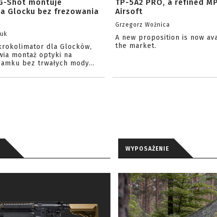
G-Shot montuje
TP-5A2 PRO, a refined M
na Glocku bez frezowania
Airsoft
Grzegorz Woźnica
zuk
A new proposition is now av
the market.
krokolimator dla Glocków,
wia montaż optyki na
amku bez trwałych mody...
WYPOSAŻENIE