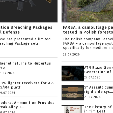
ition Breaching Packages
FARBA, a camouflage p
l Defense
tested in Polish forest
nse has presented a limited
The Polish company Lesov
reaching Package sets.
FARBA – a camouflage sys
specifically for medium-siz
28.07.2026
Haenel returns to Hubertus
Pro
ATN Blaze Gen 
Generation of .
31.07.2026
27.07.2026
33% lighter receivers for AR-
15/M4 platf...
5" Assault Cu
rigid side sys...
29.07.2026
23.07.2026
Federal Ammunition Provides
Peak Alloy T...
The History of
in Tim Leat...
20.07.2026