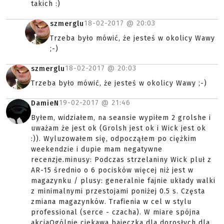
takich :)
18-02-2017 @
20:03
szmerglu
Trzeba było mówić, że jesteś w okolicy Wawy
;-)
18-02-2017 @
20:03
szmerglu
Trzeba było mówić, że jesteś w okolicy Wawy ;-)
19-02-2017 @
21:46
DamieN
Byłem, widziałem, na seansie wypiłem 2 grolshe i
uważam że jest ok (Grolsh jest ok i Wick jest ok
:)). Wyluzowałem się, odpocząłem po ciężkim
weekendzie i dupie mam negatywne
recenzje.minusy: Podczas strzelaniny Wick pluł z
AR-15 średnio o 6 pocisków więcej niż jest w
magazynku / plusy: generalnie fajnie układy walki
z minimalnymi przestojami poniżej 0.5 s. Częsta
zmiana magazynków. Trafienia w cel w stylu
professional (serce - czacha). W miare spójna
akcjaOgólnie ciekawa bajeczka dla dorosłych dla