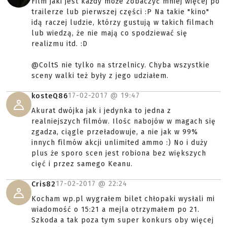
Film jaki jest każdy może zobaczyć mniej więcej po
trailerze lub pierwszej części :P Na takie "kino"
idą raczej ludzie, którzy gustują w takich filmach
lub wiedzą, że nie mają co spodziewać się
realizmu itd. :D
@ColtS nie tylko na strzelnicy. Chyba wszystkie
sceny walki też były z jego udziałem.
17-02-2017 @
19:47
kosteQ86
Akurat dwójka jak i jedynka to jedna z
realniejszych filmów. Ilośc nabojów w magach się
zgadza, ciągle przeładowuje, a nie jak w 99%
innych filmów akcji unlimited ammo :) No i duży
plus że sporo scen jest robiona bez większych
cięć i przez samego Keanu.
17-02-2017 @
22:24
Cris82
Kocham wp.pl wygrałem bilet chłopaki wysłali mi
wiadomość o 15:21 a mejla otrzymałem po 21.
Szkoda a tak poza tym super konkurs oby więcej