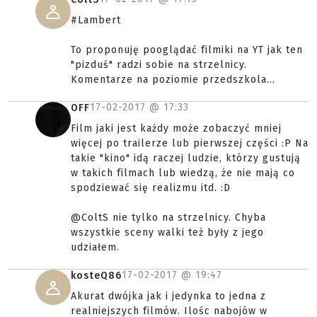
#Lambert
To proponuję pooglądać filmiki na YT jak ten
"pizduś" radzi sobie na strzelnicy.
Komentarze na poziomie przedszkola...
17-02-2017 @
17:33
OFF
Film jaki jest każdy może zobaczyć mniej
więcej po trailerze lub pierwszej części :P Na
takie "kino" idą raczej ludzie, którzy gustują
w takich filmach lub wiedzą, że nie mają co
spodziewać się realizmu itd. :D
@ColtS nie tylko na strzelnicy. Chyba
wszystkie sceny walki też były z jego
udziałem.
17-02-2017 @
19:47
kosteQ86
Akurat dwójka jak i jedynka to jedna z
realniejszych filmów. Ilośc nabojów w