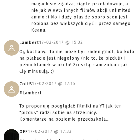
magach się zgadza, ciągle przeładowuje, a
nie jak w 99% innych filmów akcji unlimited
ammo :) No i duży plus że sporo scen jest
robiona bez większych cięć i przez samego
Keanu.
17-02-2017 @
15:32
Lambert
Oj, kochany.. To nie może być żaden gniot, bo kolo
na plakacie jest niegolony (nic to, że pizduś) i
pełno klamek w około! Zresztą, sam zobacz jak
Cię minusują. ;)
17-02-2017 @
17:15
ColtS
#Lambert
To proponuję pooglądać filmiki na YT jak ten
"pizduś" radzi sobie na strzelnicy.
Komentarze na poziomie przedszkola...
17-02-2017 @
17:33
OFF