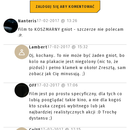
ZALOGUJ SIĘ ABY KOMENTOWAĆ
17-02-2017 @
13:26
Nanteris
Film to KOSZMARNY gniot - szczerze nie polecam
:P.
17-02-2017 @
15:32
Lambert
Oj, kochany.. To nie może być żaden gniot, bo
kolo na plakacie jest niegolony (nic to, że
pizduś) i pełno klamek w około! Zresztą, sam
zobacz jak Cię minusują. ;)
17-02-2017 @
17:06
OFF
Film jest po prostu specyficzny, dla tych co
lubią pooglądać takie kino, a nie dla kogoś
kto szuka czegoś wybitnego lub jak
najbardziej realistycznych akcji :D Trochę
dystansu ;)
17-02-2017 @
17:15
ColtS