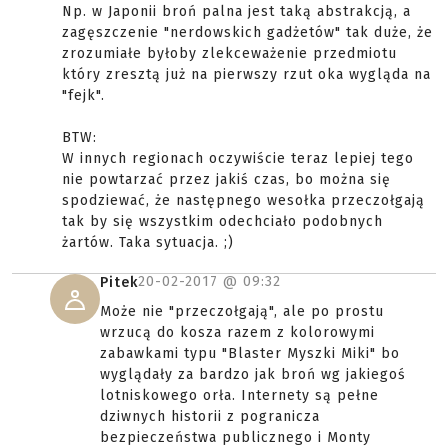
Np. w Japonii broń palna jest taką abstrakcją, a
zagęszczenie "nerdowskich gadżetów" tak duże, że
zrozumiałe byłoby zlekceważenie przedmiotu
który zresztą już na pierwszy rzut oka wygląda na
"fejk".
BTW:
W innych regionach oczywiście teraz lepiej tego
nie powtarzać przez jakiś czas, bo można się
spodziewać, że następnego wesołka przeczołgają
tak by się wszystkim odechciało podobnych
żartów. Taka sytuacja. ;)
20-02-2017 @
09:32
Pitek
Może nie "przeczołgają", ale po prostu
wrzucą do kosza razem z kolorowymi
zabawkami typu "Blaster Myszki Miki" bo
wyglądały za bardzo jak broń wg jakiegoś
lotniskowego orła. Internety są pełne
dziwnych historii z pogranicza
bezpieczeństwa publicznego i Monty