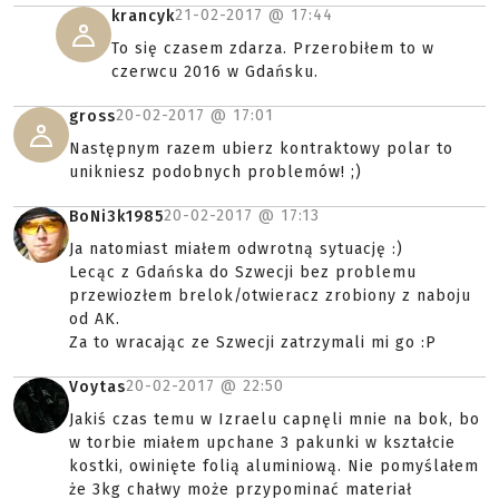
21-02-2017 @
17:44
krancyk
To się czasem zdarza. Przerobiłem to w
czerwcu 2016 w Gdańsku.
20-02-2017 @
17:01
gross
Następnym razem ubierz kontraktowy polar to
unikniesz podobnych problemów! ;)
20-02-2017 @
17:13
BoNi3k1985
Ja natomiast miałem odwrotną sytuację :)
Lecąc z Gdańska do Szwecji bez problemu
przewiozłem brelok/otwieracz zrobiony z naboju
od AK.
Za to wracając ze Szwecji zatrzymali mi go :P
20-02-2017 @
22:50
Voytas
Jakiś czas temu w Izraelu capnęli mnie na bok, bo
w torbie miałem upchane 3 pakunki w kształcie
kostki, owinięte folią aluminiową. Nie pomyślałem
że 3kg chałwy może przypominać materiał