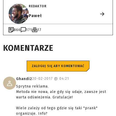
REDAKTOR
Paweł
866
171
17
KOMENTARZE
ZALOGUJ SIĘ ABY KOMENTOWAĆ
20-02-2017 @
04:21
Ghandi2
Sprytna reklama.
Metoda nie nowa, ale gdy się udaje, zawsze jest
warta odświeżenia. Gratulacje!
Wiele zależy od tego gdzie się taki "prank"
organizuje. Info?