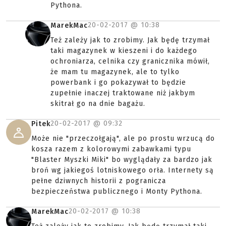
Pythona.
20-02-2017 @
10:38
MarekMac
Też zależy jak to zrobimy. Jak będę trzymał
taki magazynek w kieszeni i do każdego
ochroniarza, celnika czy granicznika mówił,
że mam tu magazynek, ale to tylko
powerbank i go pokazywał to będzie
zupełnie inaczej traktowane niż jakbym
skitrał go na dnie bagażu.
20-02-2017 @
09:32
Pitek
Może nie "przeczołgają", ale po prostu wrzucą do
kosza razem z kolorowymi zabawkami typu
"Blaster Myszki Miki" bo wyglądały za bardzo jak
broń wg jakiegoś lotniskowego orła. Internety są
pełne dziwnych historii z pogranicza
bezpieczeństwa publicznego i Monty Pythona.
20-02-2017 @
10:38
MarekMac