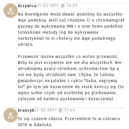
21-02-2017 @
14:01
Krzywica
Na Roentgenie może dawać podobny bo wszystko
daje podobny. Jeśli zaś chodziło Ci o chromatograf
gazowy do wykrywania MW i o inne temu podobne
lotniskowe metody (np do wykrywania
narkotyków) to ni cholery nie daje podobnego
obrazu.
Przewozić można wszystko co wolno przewozić.
Niby to jest oczywiste ale nie dla wszystkich. Nie
utrudniajmy pracy celnikom, ochroniarzom itp a
oni nie będą utrudniali nam. Chyba, że lubimy
gwiazdorzyć na jutubie z cyklu "Seba, nagrywaj
to!" po tym jak kozaczenie do służb kończy się (tu
wpisz sobie czym: od osobistej po glebowanie,
zaleznie od kalibru pyskowania i kozaczenia).
21-02-2017 @
17:44
krancyk
To się czasem zdarza. Przerobiłem to w czerwcu
2016 w Gdańsku.