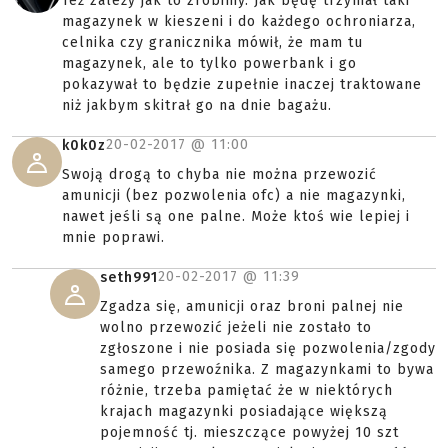
Też zależy jak to zrobimy. Jak będę trzymał taki
magazynek w kieszeni i do każdego ochroniarza,
celnika czy granicznika mówił, że mam tu
magazynek, ale to tylko powerbank i go
pokazywał to będzie zupełnie inaczej traktowane
niż jakbym skitrał go na dnie bagażu.
20-02-2017 @
11:00
k0k0z
Swoją drogą to chyba nie można przewozić
amunicji (bez pozwolenia ofc) a nie magazynki,
nawet jeśli są one palne. Może ktoś wie lepiej i
mnie poprawi.
20-02-2017 @
11:39
seth991
Zgadza się, amunicji oraz broni palnej nie
wolno przewozić jeżeli nie zostało to
zgłoszone i nie posiada się pozwolenia/zgody
samego przewoźnika. Z magazynkami to bywa
różnie, trzeba pamiętać że w niektórych
krajach magazynki posiadające większą
pojemność tj. mieszczące powyżej 10 szt