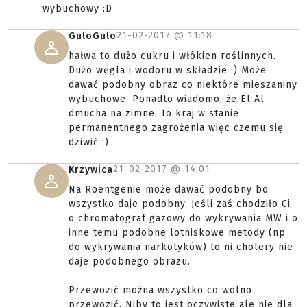
wybuchowy :D
21-02-2017 @
11:18
GuloGulo
hałwa to dużo cukru i włókien roślinnych.
Dużo węgla i wodoru w składzie :) Może
dawać podobny obraz co niektóre mieszaniny
wybuchowe. Ponadto wiadomo, że El Al
dmucha na zimne. To kraj w stanie
permanentnego zagrożenia więc czemu się
dziwić :)
21-02-2017 @
14:01
Krzywica
Na Roentgenie może dawać podobny bo
wszystko daje podobny. Jeśli zaś chodziło Ci
o chromatograf gazowy do wykrywania MW i o
inne temu podobne lotniskowe metody (np
do wykrywania narkotyków) to ni cholery nie
daje podobnego obrazu.
Przewozić można wszystko co wolno
przewozić. Niby to jest oczywiste ale nie dla