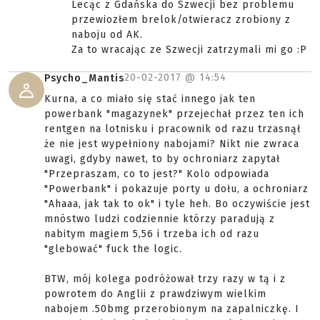
Lecąc z Gdańska do Szwecji bez problemu
przewiozłem brelok/otwieracz zrobiony z
naboju od AK.
Za to wracając ze Szwecji zatrzymali mi go :P
20-02-2017 @
14:54
Psycho_Mantis
Kurna, a co miało się stać innego jak ten
powerbank "magazynek" przejechał przez ten ich
rentgen na lotnisku i pracownik od razu trzasnął
że nie jest wypełniony nabojami? Nikt nie zwraca
uwagi, gdyby nawet, to by ochroniarz zapytał
"Przepraszam, co to jest?" Kolo odpowiada
"Powerbank" i pokazuje porty u dołu, a ochroniarz
"Ahaaa, jak tak to ok" i tyle heh. Bo oczywiście jest
mnóstwo ludzi codziennie którzy paradują z
nabitym magiem 5,56 i trzeba ich od razu
"glebować" fuck the logic.
BTW, mój kolega podróżował trzy razy w tą i z
powrotem do Anglii z prawdziwym wielkim
nabojem .50bmg przerobionym na zapalniczkę. I