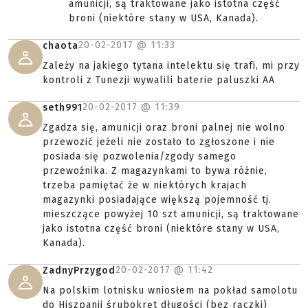
amunicji, są traktowane jako istotna część
broni (niektóre stany w USA, Kanada).
20-02-2017 @
11:33
chaota
Zależy na jakiego tytana intelektu się trafi, mi przy
kontroli z Tunezji wywalili baterie paluszki AA
20-02-2017 @
11:39
seth991
Zgadza się, amunicji oraz broni palnej nie wolno
przewozić jeżeli nie zostało to zgłoszone i nie
posiada się pozwolenia/zgody samego
przewoźnika. Z magazynkami to bywa różnie,
trzeba pamiętać że w niektórych krajach
magazynki posiadające większą pojemność tj.
mieszczące powyżej 10 szt amunicji, są traktowane
jako istotna część broni (niektóre stany w USA,
Kanada).
20-02-2017 @
11:42
ZadnyPrzygod
Na polskim lotnisku wniosłem na pokład samolotu
do Hiszpanii śrubokręt długości (bez rączki)