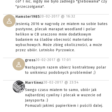
co? I nic, nigdy nie było żadnego "glebowania" czy
"przeczołgania".
20-02-2017 @
16:32
Hamster1985
Jesienią 2016 w nagrodę ze miałem na sobie bates
pustynne, plecak marapat woodland i polar
helikon w CB uraczono mnie dodatkowym
badaniem na śladów obecność materiałów
wybuchowych. Może zbieg okoliczności, a może
przez ubiór. Lotnisko Pyrzowice.
20-02-2017 @
17:01
gross
Następnym razem ubierz kontraktowy polar
to unikniesz podobnych problemów! ;)
20-02-2017 @
23:54
Marrtinez
Swego czasu miałem to samo, ubiór jak
najbardziej cywilny i plecak w wuzecie od
Janysporta :)
Pomazali jakimś papierkiem i puścili dalej.