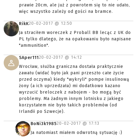
prawie 20cm, ale już z powrotem się to nie udało,
więc wszystko zależy od gości na bramce.
20-02-2017 @
12:50
RikK
Ja straciłem woreczek z Proball BB lecąc z UK do
PL tylko dlatego, że na opakowaniu było napisane
"ammunition".
20-02-2017 @
14:12
SAper111
Wrocław, służba graniczna dostała praktycznie
zawału (widać było jak pani przeszło całe życie
przed oczyma) kiedy "wykryli" pompe insulinową
żony (a ich uprzedzała) mi dodatkowo kazano
wyrzucić breloczek z nabojem - bo mogą być
problemy. Ma żadnym innym lotnisku z jakiego
korzystałem nie było takich problemów (od
Irlandii po Szwecje).
20-02-2017 @
17:13
BoNi3k1985
Ja natomiast miałem odwrotną sytuację :)