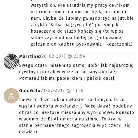
wszystkich. Nie utrudniajmy pracy celnikom,
ochroniarzom itp a oni nie będą utrudniali
nam. Chyba, że lubimy gwiazdorzyć na jutubie
z cyklu "Seba, nagrywaj to!" po tym jak
kozaczenie do służb kończy się (tu wpisz
sobie czym: od osobistej po glebowanie,
zaleznie od kalibru pyskowania i kozaczenia).
20-02-2017 @
23:54
Marrtinez
Swego czasu miałem to samo, ubiór jak najbardziej
cywilny i plecak w wuzecie od Janysporta :)
Pomazali jakimś papierkiem i puścili dalej.
21-02-2017 @
11:18
GuloGulo
hałwa to dużo cukru i włókien roślinnych. Dużo
węgla i wodoru w składzie :) Może dawać podobny
obraz co niektóre mieszaniny wybuchowe. Ponadto
wiadomo, że El Al dmucha na zimne. To kraj w
stanie permanentnego zagrożenia więc czemu się
dziwić :)