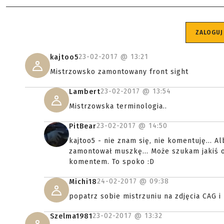
ZALOGUJ
23-02-2017 @
13:21
kajtoo5
Mistrzowsko zamontowany front sight
23-02-2017 @
13:54
Lambert
Mistrzowska terminologia..
23-02-2017 @
14:50
PitBear
kajtoo5 - nie znam się, nie komentuję... 
zamontował muszkę... Może szukam jakiś o
komentem. To spoko :D
24-02-2017 @
09:38
Michi18
popatrz sobie mistrzuniu na zdjęcia CAG 
23-02-2017 @
13:32
Szelma1981