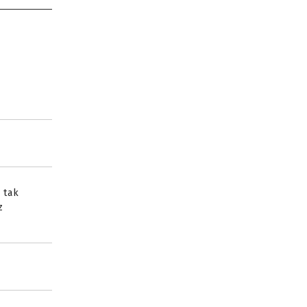
 tak
z