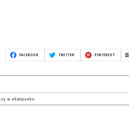
FACEBOOK
TWITTER
PINTEREST
czy w ekwipunku