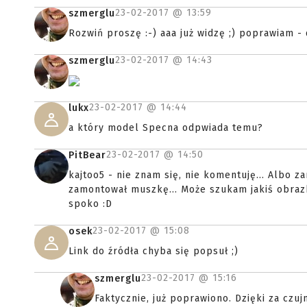
23-02-2017 @
13:59
szmerglu
Rozwiń proszę :-) aaa już widzę ;) poprawiam - 
23-02-2017 @
14:43
szmerglu
23-02-2017 @
14:44
lukx
a który model Specna odpwiada temu?
23-02-2017 @
14:50
PitBear
kajtoo5 - nie znam się, nie komentuję... Albo 
zamontował muszkę... Może szukam jakiś obrazk
spoko :D
23-02-2017 @
15:08
osek
Link do źródła chyba się popsuł ;)
23-02-2017 @
15:16
szmerglu
Faktycznie, już poprawiono. Dzięki za czuj