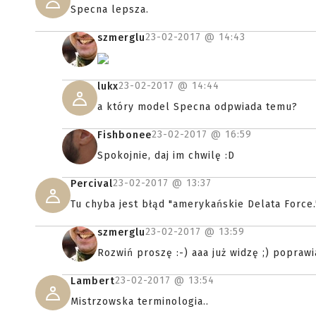
Specna lepsza.
23-02-2017 @
14:43
szmerglu
23-02-2017 @
14:44
lukx
a który model Specna odpwiada temu?
23-02-2017 @
16:59
Fishbonee
Spokojnie, daj im chwilę :D
23-02-2017 @
13:37
Percival
Tu chyba jest błąd "amerykańskie Delata Force.
23-02-2017 @
13:59
szmerglu
Rozwiń proszę :-) aaa już widzę ;) popraw
23-02-2017 @
13:54
Lambert
Mistrzowska terminologia..