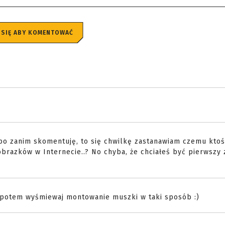
 SIĘ ABY KOMENTOWAĆ
Albo zanim skomentuję, to się chwilkę zastanawiam czemu ktoś
brazków w Internecie..? No chyba, że chciałeś być pierwszy 
i potem wyśmiewaj montowanie muszki w taki sposób :)