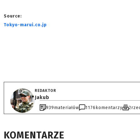
Source:
Tokyo-marui.co.jp
REDAKTOR
Jakub
939
materiałów
1176
komentarzy
2
rze
KOMENTARZE