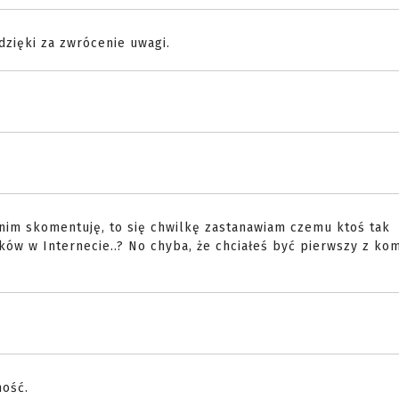
dzięki za zwrócenie uwagi.
zanim skomentuję, to się chwilkę zastanawiam czemu ktoś tak
ów w Internecie..? No chyba, że chciałeś być pierwszy z ko
ność.