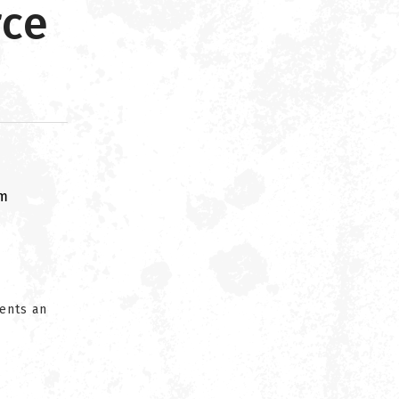
rce
om
vents an