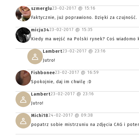
23-02-2017 @
15:16
szmerglu
Faktycznie, już poprawiono. Dzięki za czujność.
23-02-2017 @
15:35
micju34
Kiedy ma wejść na Polski rynek? Coś wiadomo 
23-02-2017 @
23:16
Lambert
Jutro!
23-02-2017 @
16:59
Fishbonee
Spokojnie, daj im chwilę :D
23-02-2017 @
23:16
Lambert
Jutro!
24-02-2017 @
09:38
Michi18
popatrz sobie mistrzuniu na zdjęcia CAG i pot