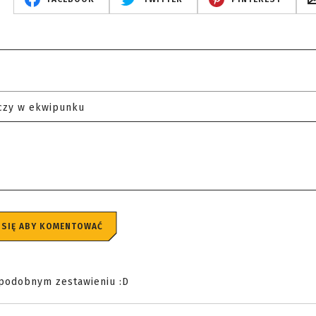
czy w ekwipunku
 SIĘ ABY KOMENTOWAĆ
 podobnym zestawieniu :D