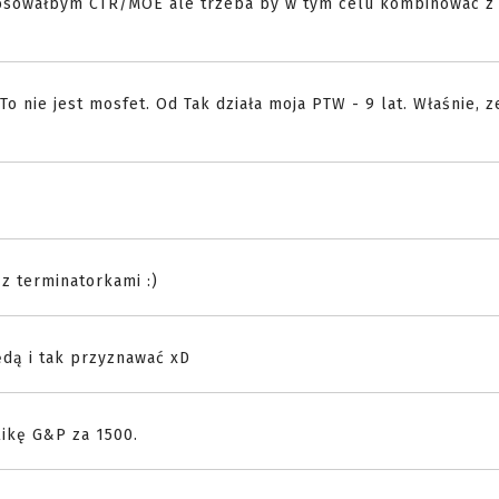
tosowałbym CTR/MOE ale trzeba by w tym celu kombinowac z
To nie jest mosfet. Od Tak działa moja PTW - 9 lat. Właśnie, 
 z terminatorkami :)
będą i tak przyznawać xD
likę G&P za 1500.