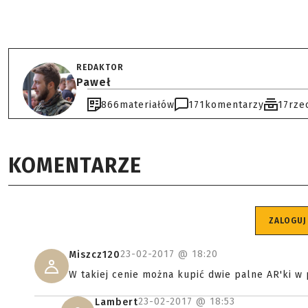
REDAKTOR
Paweł
866
materiałów
171
komentarzy
17
rze
KOMENTARZE
ZALOGUJ
23-02-2017 @
18:20
Miszcz120
W takiej cenie można kupić dwie palne AR'ki w
23-02-2017 @
18:53
Lambert