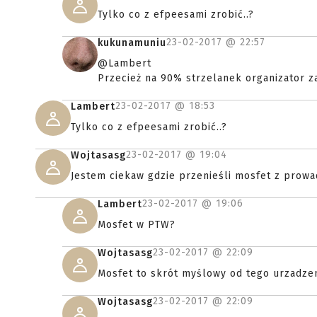
Tylko co z efpeesami zrobić..?
23-02-2017 @
22:57
kukunamuniu
@Lambert
Przecież na 90% strzelanek organizator z
23-02-2017 @
18:53
Lambert
Tylko co z efpeesami zrobić..?
23-02-2017 @
19:04
Wojtasasg
Jestem ciekaw gdzie przenieśli mosfet z prowad
23-02-2017 @
19:06
Lambert
Mosfet w PTW?
23-02-2017 @
22:09
Wojtasasg
Mosfet to skrót myślowy od tego urzadzen
23-02-2017 @
22:09
Wojtasasg