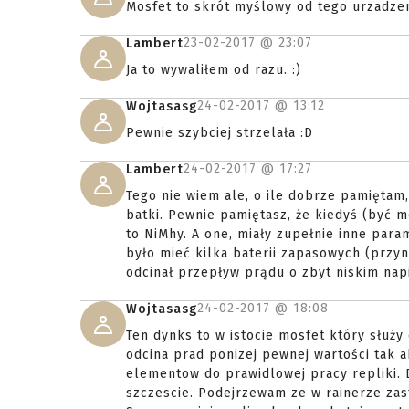
Mosfet to skrót myślowy od tego urzadzen
23-02-2017 @
23:07
Lambert
Ja to wywaliłem od razu. :)
24-02-2017 @
13:12
Wojtasasg
Pewnie szybciej strzelała :D
24-02-2017 @
17:27
Lambert
Tego nie wiem ale, o ile dobrze pamiętam,
batki. Pewnie pamiętasz, że kiedyś (być m
to NiMhy. A one, miały zupełnie inne para
było mieć kilka baterii zapasowych (przyna
odcinał przepływ prądu o zbyt niskim napi
24-02-2017 @
18:08
Wojtasasg
Ten dynks to w istocie mosfet który służy
odcina prad ponizej pewnej wartości tak 
elementow do prawidlowej pracy repliki.
szczescie. Podejrzewam ze w rainerze zas