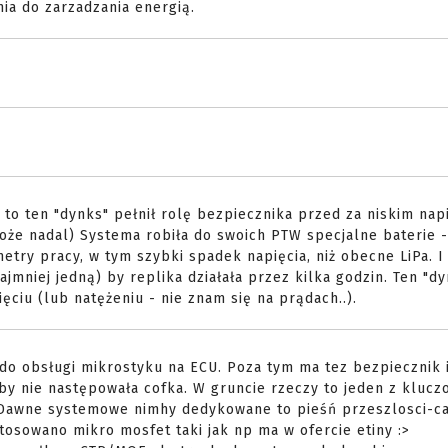
ia do zarzadzania energią.
 to ten "dynks" pełnił rolę bezpiecznika przed za niskim nap
oże nadal) Systema robiła do swoich PTW specjalne baterie -
metry pracy, w tym szybki spadek napięcia, niż obecne LiPa. I
jmniej jedną) by replika działała przez kilka godzin. Ten "d
ęciu (lub natężeniu - nie znam się na prądach..).
 do obsługi mikrostyku na ECU. Poza tym ma tez bezpiecznik 
aby nie następowała cofka. W gruncie rzeczy to jeden z kluc
 Dawne systemowe nimhy dedykowane to pieśń przeszlosci-c
tosowano mikro mosfet taki jak np ma w ofercie etiny :>