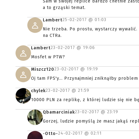
Sam w swojej replice bardzo chetnie zas
a to grząski temat.
25-02-2017 @
01:03
Lambert
Nie trzeba. Po prostu, wystarczy wywalić. 
na CTRa.
23-02-2017 @
19:06
Lambert
Mosfet w PTW?
23-02-2017 @
19:19
Miszcz120
Oj tam FPS'y... Przynajmniej zniknąłby problem
23-02-2017 @
21:59
chylek
10000 PLN za replikę, z której ludzie się nie 
23-02-2017 @
23:19
Qbamarciniak
Gorzej, ludzie pomyślą że masz jakąś rep
24-02-2017 @
02:11
-Otto-