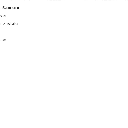
nt
Samson
iver
a została
taw