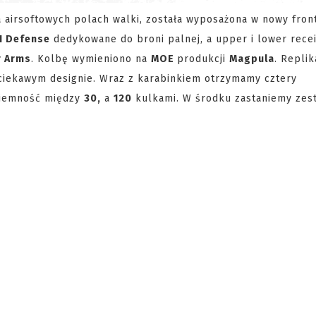
a airsoftowych polach walki, została wyposażona w nowy fro
I Defense
dedykowane do broni palnej, a upper i lower rece
r Arms
. Kolbę wymieniono na
MOE
produkcji
Magpula
. Replik
ciekawym designie. Wraz z karabinkiem otrzymamy cztery
ojemność między
30,
a
120
kulkami. W środku zastaniemy zes