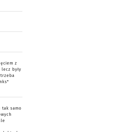
ięciem z
 lecz były
 trzeba
ynks"
i tak samo
zowych
ale