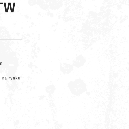
PTW
om
h na rynku