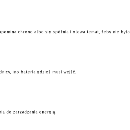
apomina chrono albo się spóźnia i olewa temat, żeby nie był
nicy, ino bateria gdzieś musi wejść.
ia do zarzadzania energią.