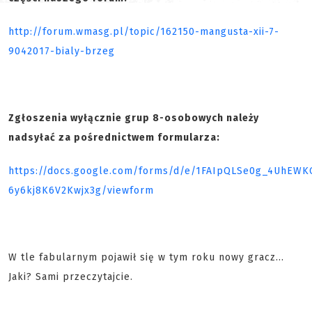
http://forum.wmasg.pl/topic/162150-mangusta-xii-7-
9042017-bialy-brzeg
Zgłoszenia wyłącznie grup 8-osobowych należy
nadsyłać za pośrednictwem formularza:
https://docs.google.com/forms/d/e/1FAIpQLSe0g_4UhEW
6y6kj8K6V2Kwjx3g/viewform
W tle fabularnym pojawił się w tym roku nowy gracz...
Jaki? Sami przeczytajcie.