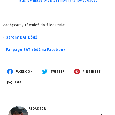
http://wmasg.pl/pl/armoury/show/765025
Zachęcamy również do śledzenia:
-
strony BAT Łódź
-
Fanpage BAT Łódź na Facebook
FACEBOOK
TWITTER
PINTEREST
EMAIL
REDAKTOR