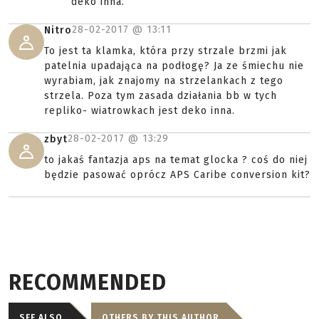
deko inna.
28-02-2017 @
13:11
Nitro
To jest ta klamka, która przy strzale brzmi jak
patelnia upadająca na podłogę? Ja ze śmiechu nie
wyrabiam, jak znajomy na strzelankach z tego
strzela. Poza tym zasada działania bb w tych
repliko- wiatrowkach jest deko inna.
28-02-2017 @
13:29
zbyt
to jakaś fantazja aps na temat glocka ? coś do niej
będzie pasować oprócz APS Caribe conversion kit?
RECOMMENDED
SEE ALSO
OTHERS BY THIS AUTHOR