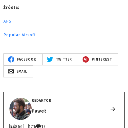
Źródła:
APS
Popular Airsoft
FACEBOOK
TWITTER
PINTEREST
EMAIL
REDAKTOR
Paweł
866
171
17