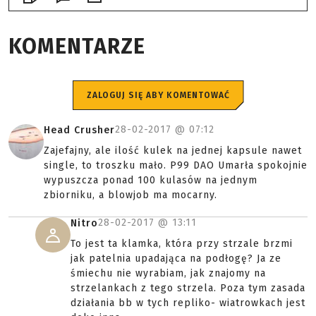
KOMENTARZE
ZALOGUJ SIĘ ABY KOMENTOWAĆ
28-02-2017 @
07:12
Head Crusher
Zajefajny, ale ilość kulek na jednej kapsule nawet
single, to troszku mało. P99 DAO Umarła spokojnie
wypuszcza ponad 100 kulasów na jednym
zbiorniku, a blowjob ma mocarny.
28-02-2017 @
13:11
Nitro
To jest ta klamka, która przy strzale brzmi
jak patelnia upadająca na podłogę? Ja ze
śmiechu nie wyrabiam, jak znajomy na
strzelankach z tego strzela. Poza tym zasada
działania bb w tych repliko- wiatrowkach jest