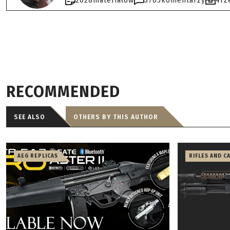
2028
materiałów
3765
komentarzy
4
rz
RECOMMENDED
SEE ALSO
OTHERS BY THIS AUTHOR
AEG REPLICAS
RIFLES AND C