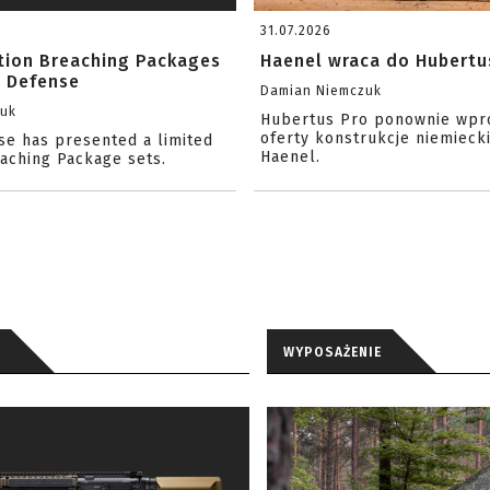
31.07.2026
ition Breaching Packages
Haenel wraca do Hubertu
l Defense
Damian Niemczuk
zuk
Hubertus Pro ponownie wpr
oferty konstrukcje niemiecki
se has presented a limited
Haenel.
eaching Package sets.
WYPOSAŻENIE