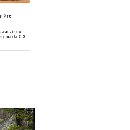
s Pro
owadził do
ej marki C.G.