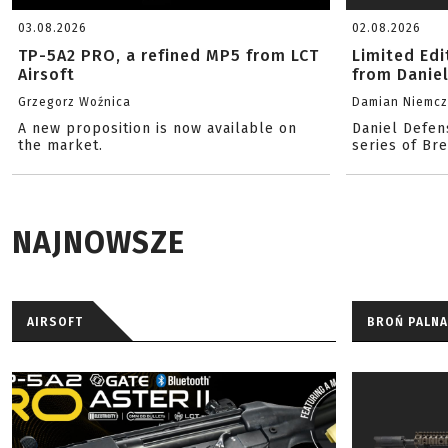
03.08.2026
02.08.2026
TP-5A2 PRO, a refined MP5 from LCT
Limited Ed
Airsoft
from Danie
Grzegorz Woźnica
Damian Niemc
A new proposition is now available on
Daniel Defen
the market.
series of Br
NAJNOWSZE
AIRSOFT
BROŃ PALNA