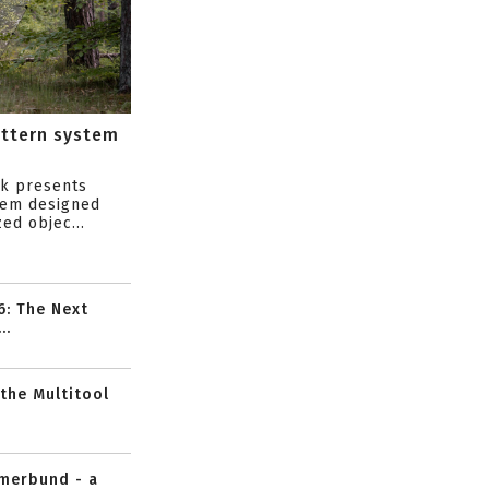
attern system
s
ik presents
tem designed
ed objec...
6: The Next
..
 the Multitool
mmerbund - a