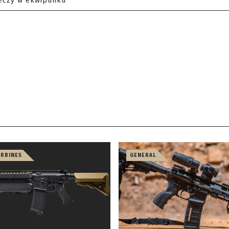
eczy w ekwipunku
ARBINES
GENERAL