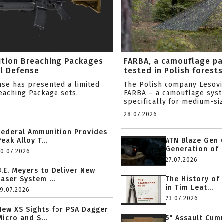
ition Breaching Packages
FARBA, a camouflage p
l Defense
tested in Polish forest
nse has presented a limited
The Polish company Lesov
reaching Package sets.
FARBA – a camouflage sys
specifically for medium-siz
28.07.2026
Federal Ammunition Provides
Peak Alloy T...
ATN Blaze Gen 
Generation of .
20.07.2026
27.07.2026
B.E. Meyers to Deliver New
Laser System ...
The History of
in Tim Leat...
19.07.2026
23.07.2026
New XS Sights for PSA Dagger
Micro and S...
5" Assault Cu