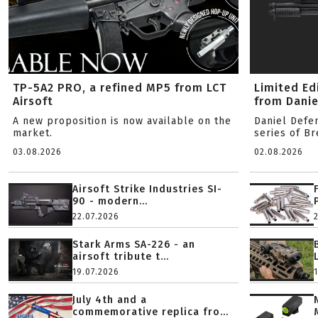
TP-5A2 PRO, a refined MP5 from LCT
Limited Ed
Airsoft
from Danie
A new proposition is now available on the
Daniel Defe
market.
series of B
03.08.2026
02.08.2026
Airsoft Strike Industries SI-
90 - modern...
22.07.2026
Stark Arms SA-226 - an
airsoft tribute t...
19.07.2026
July 4th and a
commemorative replica fro...