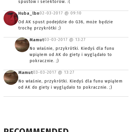
spustów i selektorów. :(
02-03-2017 @
09:10
Huba_lbn
Od AK spust podejdzie do G36, może będzie
trochę przykrótki ;)
03-03-2017 @
13:27
Mamut
No właśnie, przykrótki. Kiedyś dla funu
wpiąłem od AK do giety i wyglądało to
pokracznie. ;)
03-03-2017 @
13:27
Mamut
No właśnie, przykrótki. Kiedyś dla funu wpiąłem
od AK do giety i wyglądało to pokracznie. ;)