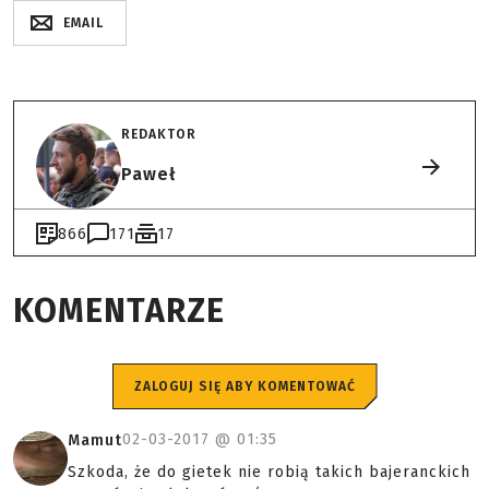
EMAIL
REDAKTOR
Paweł
866
171
17
KOMENTARZE
ZALOGUJ SIĘ ABY KOMENTOWAĆ
02-03-2017 @
01:35
Mamut
Szkoda, że do gietek nie robią takich bajeranckich