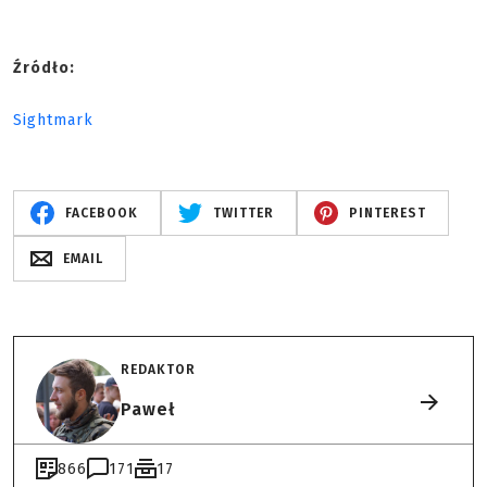
Źródło:
Sightmark
FACEBOOK
TWITTER
PINTEREST
EMAIL
REDAKTOR
Paweł
866
171
17